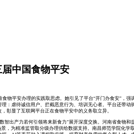
三届中国食物平安
物平安办理的实践取思虑。她引见了平台“开门办食安”，强
管理：虐待诚信用户、拦截恶意行为、培训无心者。平台还带动骑
改，彰显了互联网平台正在食物平安中的义务取立异。
智出产力若何引领将来新食力”展开深度交换。河南省食物和
等场景，为精准监管取分级办理供给数据支持。南昌师范学院化学