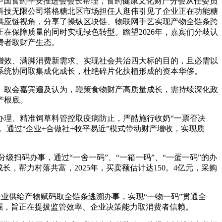
。中国食药平安推进会会长帮理，食药健康文化财产分会从任委员
科技无限公司塔格糖北区市场担任人逛伟引见了企业正在功能糖
供应链视角，分享了操纵区块链、物联网手艺实现产物全链条跨
在保障质量的同时实现绿色转型。瞻望2026年，嘉宾们分歧认
费者取财产生态。
效、满脚消费新需求、实现社会共治四大标的目的，且必需以
系统协同取集成化成长，杜绝碎片化扶植形成的资本华侈。
取会嘉宾遍及认为，鞭策食物财产高质量成长，需持续深化政
产根底。
理、精准饲草料管控取疫病防止，严酷施行收奶“一票否决
通过“企业+合做社+牧平易近”模式带动财产增收，实现质
级扫码办事，通过“一舍一码”、“一箱一码”、“一蛋一码”的办
，帮力村落共富，2025年，买卖额估计达150。4亿元，采购
供给产物赋码取全链条逃溯办事，实现“一物一码”贯通全
掘，旨正在提拔监管效率、企业决策能力取消费者信赖。