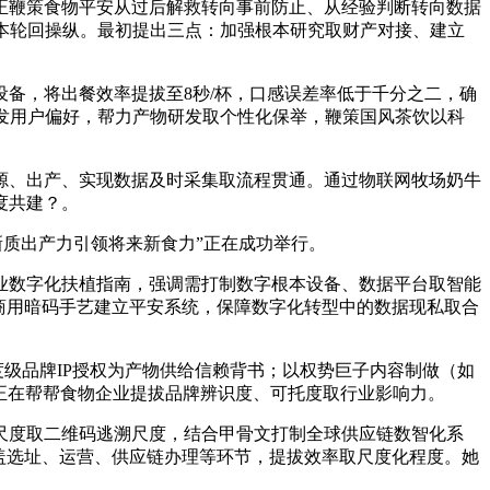
鞭策食物平安从过后解救转向事前防止、从经验判断转向数据
本轮回操纵。最初提出三点：加强根本研究取财产对接、建立
备，将出餐效率提拔至8秒/杯，口感误差率低于千分之二，确
阐发用户偏好，帮力产物研发取个性化保举，鞭策国风茶饮以科
、出产、实现数据及时采集取流程贯通。通过物联网牧场奶牛
度共建？。
智新质出产力引领将来新食力”正在成功举行。
数字化扶植指南，强调需打制数字根本设备、数据平台取智能
商用暗码手艺建立平安系统，保障数字化转型中的数据现私取合
级品牌IP授权为产物供给信赖背书；以权势巨子内容制做（如
正在帮帮食物企业提拔品牌辨识度、可托度取行业影响力。
度取二维码逃溯尺度，结合甲骨文打制全球供应链数智化系
盖选址、运营、供应链办理等环节，提拔效率取尺度化程度。她