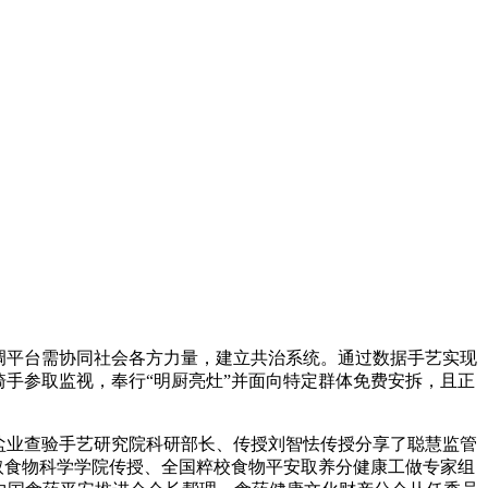
调平台需协同社会各方力量，建立共治系统。通过数据手艺实现
手参取监视，奉行“明厨亮灶”并面向特定群体免费安拆，且正
盐业查验手艺研究院科研部长、传授刘智怯传授分享了聪慧监管
取食物科学学院传授、全国粹校食物平安取养分健康工做专家组