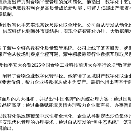
新质出产力对食物平安管理的沉构感化。他指出，数字化手艺正
他强调绿色取数智融合是高质量成长新动能，可帮力低碳出产取资
障机制。
数智化手艺实现茶饮尺度化取全球化。公司自从研发从动化设
监测、供应链优化到海外市场结构，实现全链智能化办理。大数据
了蒙牛全链条数智化质量监管系统。公司上线了笼盖研发、奶源
保产物从牧场到餐桌全程可溯。蒙牛积极鞭策行业数据互联取尺
国食物平安大会暨2025全国食物工业科技前进大会平行论坛“数
阐释了食物企业数字化转型径。他解读了区域财产数字化取企业
数据要素价值，帮力企业将数据从成本为资产。最初他指出需基于
面对的六大挑和，并提出“中国名牌”的系统处理方案：通过国度
提拔品牌高度；通过曲播赋能取舆情办理帮力企业取声誉。办事旨
数智化供应链鞭策中式快餐全球化。企业从导制定巴沙鱼集体尺
平安现代化管理的办理要求，通过自从研发的“鱼生态系统”，笼
同输出。