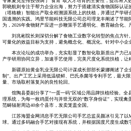
专家夏克坚传授强调了“食育”取人才培育的主要性，提出将大
郭晓航则专注于帮力企业出海，努力于搭建清实食物国际认证
（塔格糖）智能出产取全程溯源系统上的扶植，并通过产学研
国逃溯的实践。鸿昱节能科技无限公司总司理龙丰阐述了节能降
为，2026年食物财产应进一步鞭策手艺通明化、教育融合化
刘兆彬院长则深切分解了食物工业数字化转型的焦点方针。
可量化的效益目标为支持，避免概念化、概况化。针对中小企
本次论坛的成功举办，充实彰显了数智化取新质出产力已成
产学研用协同立异，加速手艺使用，完美尺度化系统扶植，让
新疆原始黄金乳业无限公司计谋成长部部长蒙娜阐述了企业若
制”。出产工艺上采用低温锁鲜、巴氏杀菌等专利手艺，最大限
量、市场取村落复兴的良性轮回。
馆陶县委副分享了“一蛋一码”区域公用品牌扶植经验。全县80
理系统，为每一枚鸡蛋付与并世无双的“数字身份证”，实现禽蛋
范畴辐射周边40余个县市，发卖笼盖全国。
江苏海盟金网消息手艺无限公司手艺总监吴颜冰引见了以MA
球。通过多码融合手艺对接现有系统，并根据国度尺度生成数