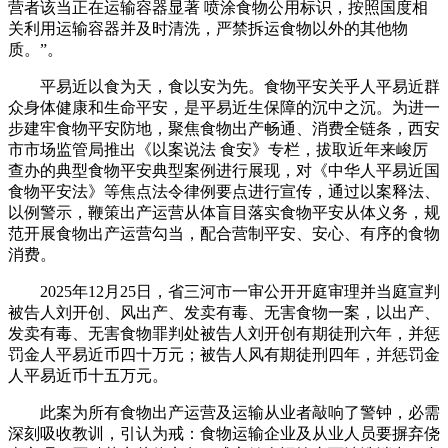
营者该当正在运输容器显著 喷涂食物公用标识，按照国度相
关利用运输容器并及时清洗，严禁拆运食物以外的其他物
质。”。
平易近以食为天，食以安为先。食物平安关乎人平易近群
众身体健康和生命平安，是平易近生保障的沉中之沉。为进一
步建牢食物平安防地，聚焦食物出产畅通、消费全链条，西安
市市场监管局推出《以案说法 食安》专栏，拔取近年来峻厉
查办的典型食物平安典型案例进行展现，对《中华人平易近国
食物平安法》等焦点法令律例要点进行宣传，通过以案释法、
以例警示，鞭策出产运营从体盲目落实食物平安从体义务，规
范开展食物出产运营勾当，配合营制平安、安心、有序的食物
消费。
2025年12月25日，省三河市一审公开开庭审理并当庭宣判
被告人刘开创、风出产、发卖有毒、无害食物一案，以出产、
发卖有毒、无害食物罪判处被告人刘开创有期徒刑六年，并惩
罚金人平易近币四十万元；被告人风有期徒刑四年，并惩罚金
人平易近币十五万元。
此案为所有食物出产运营及运输从业者敲响了警钟，必需
深刻吸收教训，引认为戒：食物运输企业及从业人员要摒弃侥