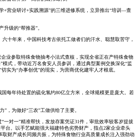
+营业研讨+实践溯源”的三维进修系统，立异推出“培训—查
升级的“帮推器”。
六十年来，中国科技考古依托工做者们的汗水、聪慧取苦守，
营企业参取特殊食物抽考小法式查核，实现全省正在产特殊食物
课”模式，带动近万名食安人员参训，通过典型案例交换深化“监
”切实为“办事创优”的现实，为营商优化建牢人才根底。
国每年待处置的硫化氢约80亿立方米，全球规模更是庞大。若
”，为做好“三农”工做供给了主要。
“一对一”精准帮扶，发放存案凭证31件，审批效率较客岁提拔
共进平台。以手艺赋能强大福建特色劣势财产，指点2家企业牵头
事取财产成长同频共振，为特殊食物行业高质量成长注入强劲动