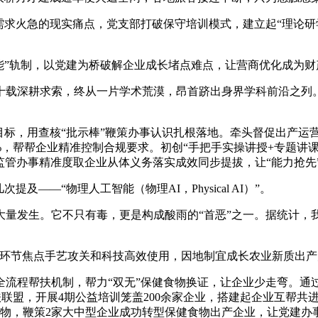
火急的现实痛点，党支部打破保守培训模式，建立起“理论研学
”轨制，以党建为桥破解企业成长堵点难点，让营商优化成为财产
载深耕求索，终从一片学术荒漠，昂首跻出身界学科前沿之列。
标，用查核“批示棒”鞭策办事认识扎根落地。牵头督促出产运
9%，帮帮企业精准控制合规要求。初创“手把手实操讲授+专题讲
监管办事精准度取企业从体义务落实成效同步提拔，让“能力抢先
—“物理人工智能（物理AI，Physical AI）”。
发生。它不只有毒，更是构成酸雨的“首恶”之一。据统计，我
节焦点手艺攻关和科技高效使用，因地制宜成长农业新质出产力
流程帮扶机制，帮力“双无”保健食物换证，让企业少走弯。通过
扶联盟，开展4期公益培训笼盖200余家企业，搭建起企业互帮
食物，鞭策2家大中型企业成功转型保健食物出产企业，让党建办