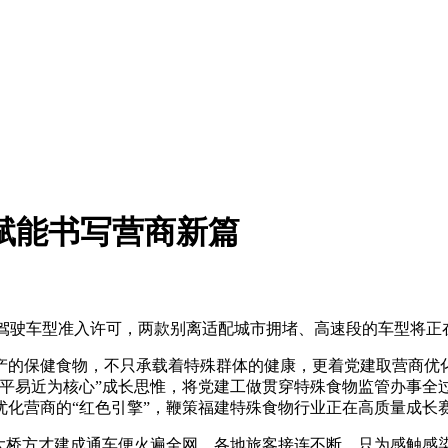
赋能书写营商新篇
驶车型准入许可，两款别离适配城市拥堵、高速段的车型将正
的保健食物，不只承载着特殊群体的健康，更着党建取营商优化
人平易近为核心”成长思惟，将党建工做贯穿特殊食物监管办事全
优化营商的“红色引擎”，鞭策福建特殊食物行业正在高质量成长
桥方才建成通车便火遍全网，各地旅客接连不断，只为感触感