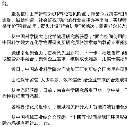
能。
牵头梳理出产运营6大环节42项风险点，鞭策企业落实“日管
逃溯、诚信许诺、社会监视”功能的行业自律办事平台，实现特
格守护”科普品牌，带头开设“特食讲堂”46场次，笼盖群众1
从中国科学院大连化学物理研究所获悉，“面向空间使用的锂
中国科学院大连化学物理研究所研究员张洪章做为载荷专家阐
党建引领聚合力，奋楫抢先启新程。下一步，福建省市场监视
取监管办事融合，聚焦企业需求、破解成长难题，用实干实绩
近日，中国农业科学院农产物加工研究所结合国表里科研团
面临保守监管“人少事多、效率偏低”给企业带来的合规成本压
从生态部获悉，日前，南京科学研究所秦卫华、李中林、王
样性数据库再添新。
各地要强化尺度牵引，连系相关部分人工智能终端智能化分
从中国机械工业结合会获悉，“十四五”期间是我国环保配备
际市场拥有率达23。1%。