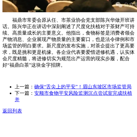
福鼎市常委会原从任、市茶业协会党支部陈兴华做开班讲
话。陈兴华正在讲话中深刻阐述了尺度化扶植对于茶财产可持
续、高质量成长的主要意义。他指出，食物标签是消费者领会
产物消息、企业展现产物质量的主要窗口，也是法令律例和市
场监管的明白要求。新尺度的发布实施，对茶企提出了更高要
求，既是挑和更是机缘。各企业代表要爱惜进修机遇，认实体
会尺度精髓，将进修切实为规范出产运营的现实步履，配合
好“福鼎白茶”这块金字招牌。
上一篇：
确保“舌尖上的平安”！眉山东坡区市场监管局
下一篇：
安顺市食物平安风险监测沉点尝试室完成扶植
并
返回列表
关于我们