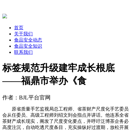
首页
关于我们
食品安全动态
食品安全知识
联系我们
标签规范升级建牢成长根底
——福鼎市举办《食
作者：BJL平台官网
原省质量手艺监视局总工程师、省茶财产尺度化手艺委员
会从任委员、高级工程师刘绍文到会指点并讲话。他连系全省
茶财产成长现实，阐发了尺度变化要点，并呼吁泛博茶企务必
高度注沉，自动吃透尺度条目，充实操纵好过渡期，放松开展