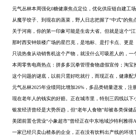
元气丛林本周强化0糖健康焦点定位，优化供应链自建工场提
从魔芋饺子、到现在的蒸菜，野人日志把握了“中式”的焦点
关于河南，你的第一印象可能是生齿大省。但就是这个“江山
那时西安钟鼓楼广场的星巴克，是地标、是打卡点、更是「少
只说热食从动销售机这个产物，就没什么可吸惹人的，一个太
本周零售电商热点：拼多多沉拳管理食物虚假宣传；淘宝推AI
这个问题的谜底，以前只需好吃就行，而现正在，健康配方
元气丛林2025年业绩同比增加26%，多品类销量迸发，注
现在老年人的钱实的好赔。正在城市里，特别三四线以下小
银发经济曾经是大势所趋，但“老年人食物”却被各类保健品
美团前置仓营业“小象超市”曾经正在中东地域沙特利雅得AI Ya
一家已经只卖山楂条的企业，正在没有饮料出产线的环境下，