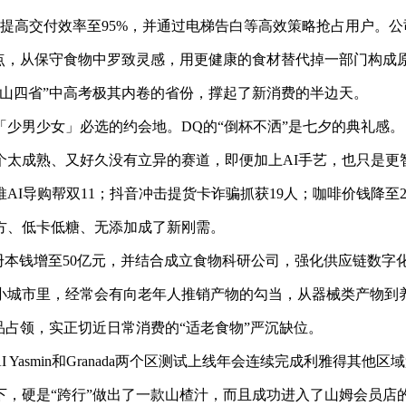
高交付效率至95%，并通过电梯告白等高效策略抢占用户。公
，从保守食物中罗致灵感，用更健康的食材替代掉一部门构成
四省”中高考极其内卷的省份，撑起了新消费的半边天。
男少女」必选的约会地。DQ的“倒杯不洒”是七夕的典礼感。
成熟、又好久没有立异的赛道，即便加上AI手艺，也只是更
导购帮双11；抖音冲击提货卡诈骗抓获19人；咖啡价钱降至2
、低卡低糖、无添加成了新刚需。
册本钱增至50亿元，并结合成立食物科研公司，强化供应链数字
城市里，经常会有向老年人推销产物的勾当，从器械类产物到
占领，实正切近日常消费的“适老食物”严沉缺位。
smin和Granada两个区测试上线年会连续完成利雅得其他区
硬是“跨行”做出了一款山楂汁，而且成功进入了山姆会员店