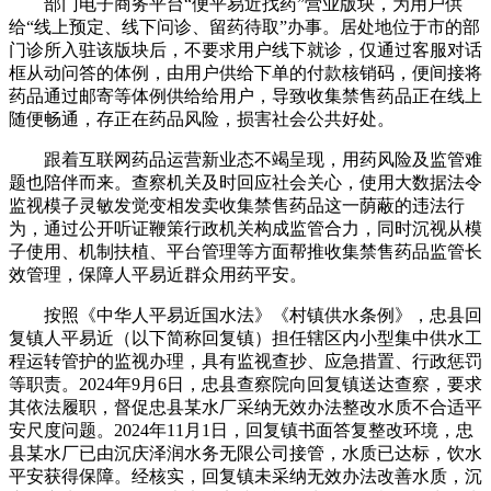
部门电子商务平台“便平易近找药”营业版块，为用户供
给“线上预定、线下问诊、留药待取”办事。居处地位于市的部
门诊所入驻该版块后，不要求用户线下就诊，仅通过客服对话
框从动问答的体例，由用户供给下单的付款核销码，便间接将
药品通过邮寄等体例供给给用户，导致收集禁售药品正在线上
随便畅通，存正在药品风险，损害社会公共好处。
跟着互联网药品运营新业态不竭呈现，用药风险及监管难
题也陪伴而来。查察机关及时回应社会关心，使用大数据法令
监视模子灵敏发觉变相发卖收集禁售药品这一荫蔽的违法行
为，通过公开听证鞭策行政机关构成监管合力，同时沉视从模
子使用、机制扶植、平台管理等方面帮推收集禁售药品监管长
效管理，保障人平易近群众用药平安。
按照《中华人平易近国水法》《村镇供水条例》，忠县回
复镇人平易近（以下简称回复镇）担任辖区内小型集中供水工
程运转管护的监视办理，具有监视查抄、应急措置、行政惩罚
等职责。2024年9月6日，忠县查察院向回复镇送达查察，要求
其依法履职，督促忠县某水厂采纳无效办法整改水质不合适平
安尺度问题。2024年11月1日，回复镇书面答复整改环境，忠
县某水厂已由沉庆泽润水务无限公司接管，水质已达标，饮水
平安获得保障。经核实，回复镇未采纳无效办法改善水质，沉