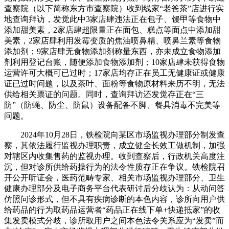
查察院（以下简称东方市查察院）收到线家“老爸茶”店进行实
地查询拜访，发觉此中3家店肆违法正在包子、馒甲等食物中
添加甜美素，2家店肆超限量正在面包、糕点等面点中添加甜
美素，2家店肆利用发霉变质的焦油喷鼻精、喷鼻兰素等食物
添加剂；9家店肆无食物添加剂称量东西，亦未成立食物添加
剂利用登记台账，随便添加食物添加剂；10家店肆未获得食物
运营许可大概可已过时；17家店均存正在员工无健康证或健康
证已过时问题，以及茶叶、面粉等食物原材料来历不明，无法
供给相关票证的问题。同时，查询拜访还发觉存正在“三
防”（防蝇、防尘、防鼠）设备配备不脚、餐具消毒不完美等
问题。
2024年10月28日，铁检院向某区市场监视办理部分制发查
察，其依法履行监视办理职责，成立健全长效工做机制，加强
对辖区内收集售药的监视办理。收到查察后，行政机关高度注
沉，但对诊所供给药操行为的法令性质存正在争议。铁检院召
开公开听证会，医药范畴专家、相关市场监视办理部分、卫生
健康办理部分及电子商务平台代表研讨后分歧认为：从动问答
仿照问诊形式，但不具有疾病诊断的本色内容，诊所向用户供
给药品的行为取药品运营者“药品正在线下单+快递抵家”的收
集发卖模式分歧，诊所取用户之间本色法令关系应为“发卖”而