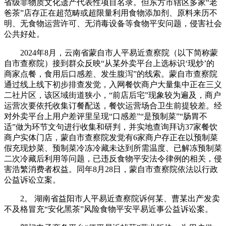
省级非物质文化遗产代表性项目名录。但东方市辖区多家“老
爸茶”店存正在超范畴或超限量利用食物添加剂、原料来历不
明、无食物运营许可、无消毒设备等食物平安问题，侵害社会
公共好处。
2024年8月，云南省蒙自市人平易近查察院（以下简称蒙
自市查察院）接到群众反映“从某外卖平台上选标识‘现炒’的
商家点餐，食用后口感差、发生腹泻”的线索。蒙自市查察院
通过线上线下初步排查发觉，入网餐饮商户大量集中正在三义
二社片区，该区域街道狭小，“前店后宅”现象较为遍及，商户
运营次要依托收集订餐配送，餐饮运营场合卫生前提较差。经
对外卖平台上用户差评里呈现“口感差”“是预制菜”“肠胃不
适”做为环节文句进行收集和研判，并实地查询拜访37家餐饮
商户实体门店，蒙自市查察院发觉有6家商户存正在以预制菜
假充现炒菜、预制菜冷冻冷藏未达到所需温度、已解冻预制菜
二次冷藏后利用等问题，已违反食物平安法令律例的相关，侵
害浩繁消费者权益。同年8月28日，蒙自市查察院依法以行政
公益诉讼立案。
2。 湖南省益阳市人平易近查察院诉何某、曹某出产发卖
不及格冒充“安化黑茶”风险食物平安平易近事公益诉讼案。