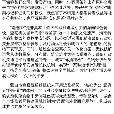
下简称某轩公司）发卖产物。同时，涉案黑茶的出产原料全数
来自“安化黑茶”地舆标记产物区域以外，未获得“安化黑茶”地
舆标记和证明商标授权，既侵害了不特定大都消费者权益等社
会公共好处，也严沉损害“安化黑茶”品牌诺言。
“老爸茶”是兼具本土炊火气取旅逛吸引力的海南特色餐
饮。查察机关聚焦海南“老爸茶”这一非物质文化遗产、海南特
色旅逛餐饮的食物平安问题，以公益诉讼履职精准督促行政机
关开展专项整治步履，及时消弭社会影响力大的“老爸茶”的食
物平安现患。同时，通过全省查察机关一体化办案，无效破解
运营从体数量多、分布散、监管难度大等监视难点，督促行政
机关通过平台搭建监管专区，成立“你抽我检”、食物分级分类
办理等食物平安监管长效机制，实现“个案整治”到“系理”提
拔，指导全省“老爸茶”餐饮运营全面规范，切实守护泛博人平
易近群众“舌尖上的平安”。
蒙自市查察院通过组织人平易近监视员、“益心为公”意愿
者“回头看”的体例，沉点对涉案餐饮商户整改环境进行评估，
确认预制菜食物平安问题已获得无效整改。专项整治后，蒙自
市市场监管局将该区域打制为“尺度化外卖商户示范”，构成共
建共治共享的示范效应。