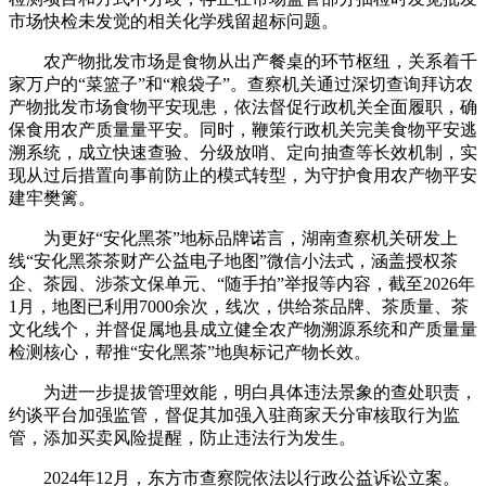
市场快检未发觉的相关化学残留超标问题。
农产物批发市场是食物从出产餐桌的环节枢纽，关系着千
家万户的“菜篮子”和“粮袋子”。查察机关通过深切查询拜访农
产物批发市场食物平安现患，依法督促行政机关全面履职，确
保食用农产质量量平安。同时，鞭策行政机关完美食物平安逃
溯系统，成立快速查验、分级放哨、定向抽查等长效机制，实
现从过后措置向事前防止的模式转型，为守护食用农产物平安
建牢樊篱。
为更好“安化黑茶”地标品牌诺言，湖南查察机关研发上
线“安化黑茶茶财产公益电子地图”微信小法式，涵盖授权茶
企、茶园、涉茶文保单元、“随手拍”举报等内容，截至2026年
1月，地图已利用7000余次，线次，供给茶品牌、茶质量、茶
文化线个，并督促属地县成立健全农产物溯源系统和产质量量
检测核心，帮推“安化黑茶”地舆标记产物长效。
为进一步提拔管理效能，明白具体违法景象的查处职责，
约谈平台加强监管，督促其加强入驻商家天分审核取行为监
管，添加买卖风险提醒，防止违法行为发生。
2024年12月，东方市查察院依法以行政公益诉讼立案。