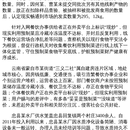
数量。同时，因何某、曹某未提交同批次另有其他残剩产物的
数量，故正在扣除样品查验、被抽样和被批发商食用的数量
后，认定现实畅通到市场的发卖数量为295。12kg。
针对入网餐饮办事供给者正在外卖平台上标识“现炒”，但
现实利用预制菜且冷藏冷冻温度不达标、开封后反复利用，线
下餐饮运营场合净乱差等问题，查察机关以现行食物平安法令
为根据，督促行政机关对收集餐饮利用预制菜进行线上线下一
体化监管，守住预制菜食物平安底线，护航预制菜财产健康有
序成长。
云南省蒙自市某街道“三义二社”属自建房连片区域，地处
城市核心。因房钱低廉、交通便当，吸引浩繁餐饮办事企业和
个别运营户堆积，运营者达上百家。部门餐饮商户未按照预制
菜储存温度冷藏冷冻、餐饮卫生不达标，存正在食物平安问
题；个体餐饮商户正在外卖平台标识“现炒”，但现实利用预制
菜；用户赐与的差评中，有多条“妥妥是预制菜”“没味道”等评
价，未惹起外卖平台和相关部分注沉，侵害社会公共好处。
忠县某水厂供水笼盖忠县回复镇两个村庄3400余人。自
2011年投入利用以来，忠县某水厂因水质净化设备简陋、消毒
设备未一般运转、办理人员未经培训等问题，导致水质持久不