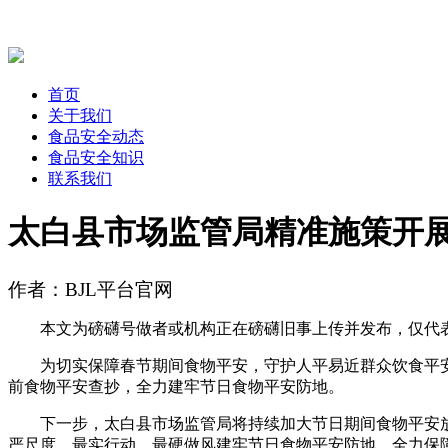
首页
关于我们
食品安全动态
食品安全知识
联系我们
太白县市场监管局精准施策开
作者：BJL平台官网
本文为磅礴号做者或机构正在磅礴旧事上传并发布，仅代表
为切实保障春节期间食物平安，守护人平易近群众饮食平安
前食物平安查抄，全力建牢节日食物平安防地。
下一步，太白县市场监管局将持续加大节日期间食物平安放哨频
严尺度、最实行动、最硬做风建牢节日食物平安防地，全力保