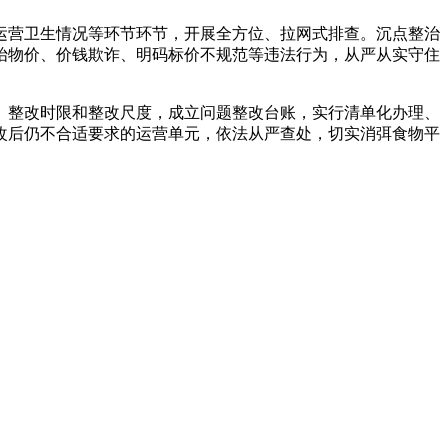
营卫生情况等环节环节，开展全方位、拉网式排查。沉点整治
抬物价、价钱欺诈、明码标价不规范等违法行为，从严从实守住
整改时限和整改尺度，成立问题整改台账，实行清单化办理、
改后仍不合适要求的运营单元，依法从严查处，切实消弭食物平