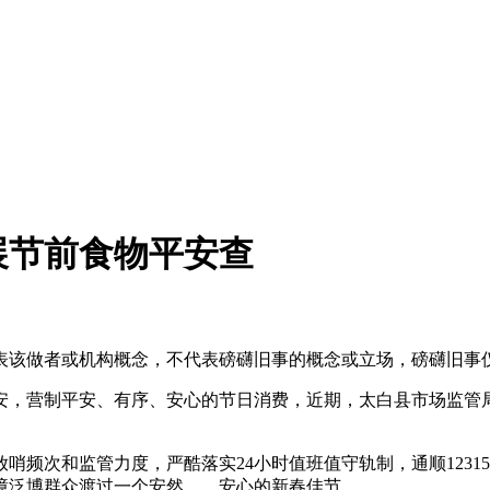
展节前食物平安查
该做者或机构概念，不代表磅礴旧事的概念或立场，磅礴旧事仅
，营制平安、有序、安心的节日消费，近期，太白县市场监管局
次和监管力度，严酷落实24小时值班值守轨制，通顺1231
障泛博群众渡过一个安然、、安心的新春佳节。