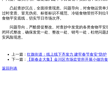
凸起查抄沉点，全面排查现患。问题导向，对食物运营单元
过时变质、冒充伪劣、标签标识不规范、冷链食物管控不到位
食物平安底线，切实节日市场次序。
问题导向，严酷督促整改。对查抄中发觉的各类食物平安现
闭环式整改，确保发觉一处、整改一处、销号一处，杜绝问题
安风险现患。
上一篇：
红旗街道：线上线下齐发力 建牢春节食安“防护
下一篇：
【新春走大集】金川区市场监管所开展小做坊食
返回列表
关于我们
食品安全动态
食品安全知识