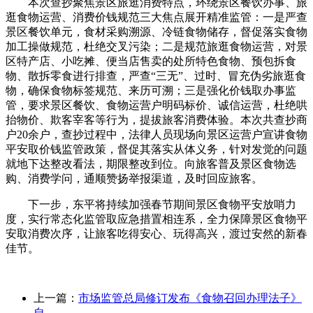
本次查抄聚焦景区旅逛消费特点，环绕景区餐饮办事、旅
逛食物运营、消费价钱规范三大焦点展开精准监管：一是严查
景区餐饮单元，食材采购溯源、冷链食物储存，督促落实食物
加工操做规范，杜绝交叉污染；二是规范旅逛食物运营，对景
区特产店、小吃摊、便当店售卖的处所特色食物、预包拆食
物、散拆零食进行排查，严查“三无”、过时、冒充伪劣旅逛食
物，确保食物标签规范、来历可溯；三是强化价钱取办事监
管，要求景区餐饮、食物运营户明码标价、诚信运营，杜绝哄
抬物价、欺客宰客等行为，提拔旅客消费体验。本次共查抄商
户20余户，查抄过程中，法律人员现场向景区运营户宣讲食物
平安取价钱监管政策，督促其落实从体义务，针对发觉的问题
就地下达整改看法，期限整改到位。向旅客普及景区食物选
购、消费学问，通顺赞扬举报渠道，及时回应旅客。
下一步，东平将持续加强春节期间景区食物平安放哨力
度，实行常态化监管取应急措置相连系，全力保障景区食物平
安取消费次序，让旅客吃得安心、玩得高兴，渡过安然的新春
佳节。
上一篇：
市场监管总局修订发布《食物召回办理法子》
自