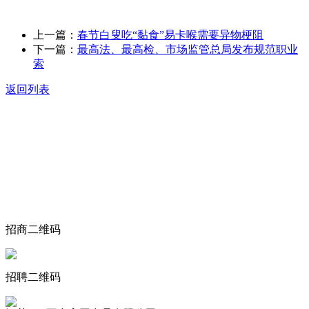
上一篇：
春节白叟吃“黏食”易卡喉需要异物梗阻
下一篇：
最高法、最高检、市场监管总局发布规范职业
索
返回列表
关于我们
食品安全动态
食品安全知识
联系我们
招商二维码
招聘二维码