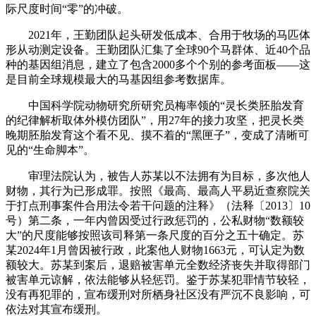
际尺度时间“零”的冲破。
2021年，王勤团队起头研发低成本、合用于牧场的马匹体
形从动测定设备。王勤团队汇集了全球90个马群体、近40个品
种的基因组消息，建立了包含2000多个个别的参考面板——这
是目前全球规模最大的马基因组参考数据库。
中国科学院动物研究所研究员梅率领的“灵长类胚胎发育
的纪律解析取体外模仿团队”，用27年的接力攻坚，把灵长类
晚期胚胎发育这个看不见、摸不着的“黑匣子”，变成了清晰可
见的“生命脚本”。
审理法院认为，被告人苏某以不法拥有为目标，多次他人
财物，其行为已形成罪。按照《最高、最高人平易近查察院关
于打点刑事案件合用法令若干问题的注释》（法释〔2013〕10
号）第二条，一年内曾因受过行政惩罚的，公私财物“数额较
大”的尺度能够按照该司释第一条尺度的百分之五十确定。苏
某2024年1月曾因被行政，此案他人财物1663元，可认定为数
额较大。苏某到案后，退赔被害单元全数经济丧失并取得部门
被害单元谅解，依法能够从轻惩罚。鉴于苏某犯罪情节较轻，
没有再犯罪的，宣布缓刑对所栖身社区没有严沉不良影响，可
依法对其宣布缓刑。