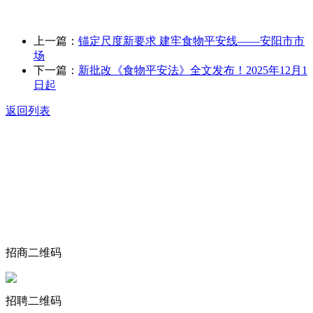
上一篇：
锚定尺度新要求 建牢食物平安线——安阳市市
场
下一篇：
新批改《食物平安法》全文发布！2025年12月1
日起
返回列表
关于我们
食品安全动态
食品安全知识
联系我们
招商二维码
招聘二维码