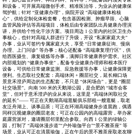
和设备，可开展高端微创手术、精准医治等，为业从的健康保
驾护航；针对 “亚健康办理”，病院开设 “高端健康体检核
心”，供给定制化体检套餐，包含基因检测、肿瘤早筛、心脑
血管风险评估等高端项目，体检后由专家团队出具健康办理演
讲，并供给个性化干涉方案。项目周边 1 公里内的社区卫生办
事核心，也针对高端人群进行了升级，开设 “私家家庭大夫”
办事，业从可签约专属家庭大夫，享受 “日常健康征询、慢病
办理、上门问诊” 等办事；核心还配备 “高端康复理疗区”，供
给西医摄生、康复锻炼等办事，满脚日常健康养护需求。社区
内部规划的 “健康办事坐”，配备专业健康办理师和根本医疗
设备，可供给日常健康监测、应急救援等办事，让健康保障更
便利。生态取社交配套：高端休闲 + 圈层社交，延长糊口场
景意禾澄庐周边的生态配套，不只是 “休闲场合”，更是 “圈层
社交场景”。向南 500 米的天鹅湖公园，是合肥的 “城市会客
堂”，但对于意禾澄庐的业从来说，这里是 “高端休闲取社交
的延长”—— 可正在天鹅湖高端逛艇俱乐部租一艘逛艇，取老
友泛舟湖上、谈事品茶；可正在环湖高端健身步道晨跑，偶遇
同样沉视健康的圈层老友；可正在公园内的高端露营，举办家
庭露营派对，邀请圈层邻里配合参取。向西 1 公里的绿轴公
园，打制了 “高端休漫步道”“户外瑜伽平台”“景不雅茶座” 等
场景，业从可正在清晨瑜伽，正在午后的景不雅茶座取老友聊