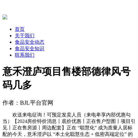
首页
关于我们
食品安全动态
食品安全知识
联系我们
意禾澄庐项目售楼部德律风号
码几多
作者：BJL平台官网
欢送来电征询！可预定发卖人员（来电卑享内部优惠勾
当）【2024房价特价消息丨底价优惠丨正在售户型图丨项目引
见丨正在售房源丨周边配套】正在 “聪慧化” 成为质量人居标
配的今天，意禾澄庐以 “本土化聪慧生态 + 低密高端定位” 的