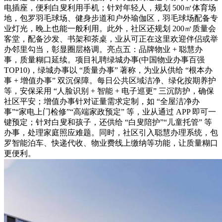
电插座，便利白叟利用手机；针对年轻人，规划 500㎡体育场
地，包罗羽毛球场、健身步道和户外瑜伽区，羽毛球场配备专
业灯光，晚上也能一般利用。此外，社区还规划 200㎡质量会
客堂，配备沙发、书架和茶桌，业从可正在这里欢迎伴侣或举
办邻里勾当，彰显圈层格调。亮点五：品牌物业 + 聪慧办
事，质量糊口延续。项目礼聘绿城办事(中国物业办事百强
TOP10)，绿城办事以 “质量办事” 著称，为业从供给 “根本办
事 + 增值办事” 双沉保障。每日公共区域洁净、绿化按期养护
等，安保采用 “人脸识别 + 智能 + 电子巡更” 三沉防护，确保
社区平安；增值办事针对证量需求定制，如 “全屋洁净办
事”“家电上门检修”“高端家政预定” 等，业从通过 APP 即可一
键预定；针对白叟和孩子，还供给 “白叟陪护”“儿童托管” 等
办事，处理家庭照应难题。同时，社区引入聪慧办理系统，包
罗智能泊车、快递代收、物业费线上缴纳等功能，让质量糊口
更便利。