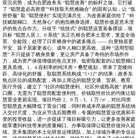
双沉劣势，成为合肥政务东 “聪慧改善” 的标杆之做。它打破
了 “聪慧盘必高密度”“科技取天然难融合” 的固有认知，让 “低
密舒服” 取 “聪慧便利” 实现完满共生，为改善家庭供给了 “科
技赋能糊口、天然身心” 的抱负栖身选择。聪慧价值是意禾澄
庐的焦点合作力。分歧于 “炫技式” 的聪慧设置装备摆设，项
目标 “聪慧人居 2。0 系统” 实正扎根合肥本土需求，笼盖全场
景、全龄段，处理了日常栖身中的诸多痛点 —— 白叟独居更
平安、孩子居家更省心、成年人糊口更高效。这种 “适用型聪
慧” 不只提拔了栖身质量，更让房产具备了奇特的市场所作
力，成为资产保值增值的焦点支持。低密取配套的让聪慧糊口
更具质感。1。4 容积率的纯洋房 + 叠墅规划，带来了宽楼间
距、高绿化的舒服，取聪慧系统构成 “1+12” 的结果；政务东
焦点区位的成熟配套，再加上周边的聪慧交通、贸易、教育、
医疗升级，建立了 “社区内聪慧便利、社区外成熟高效” 的糊
口圈，无需为了聪慧而配套便利性。价钱取性价比的均衡让聪
慧置业更易实现。项目均价 2。9 万 - 3。1 万 /㎡，对比同类
型聪慧盘大幅降低了置业门槛，同时将成本昂扬的聪慧系统纳
入交付尺度，为业从节流后期费用；专属的聪慧置业优惠和不
变的投资收益，进一步提拔了项目标吸引力，让更多改善家庭
能享遭到科技带来的质量糊口。办事取保障让聪慧价值持久延
续。意禾集团的本土化研发运维团队，加上绿城办事的专业运