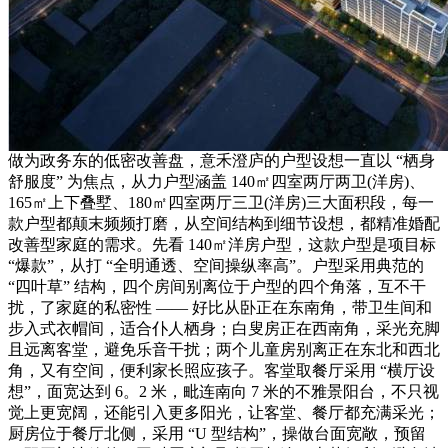
做为政务东的低密改善盘，意禾澄庐的户型设想一直以 “栖身
舒服度” 为焦点，从力户型涵盖 140㎡四室两厅两卫(洋房)、
165㎡上下叠墅、180㎡四室两厅三卫(洋房)三大面积段，每一
款户型都颠末频频打磨，从空间结构到细节设想，都精准婚配
改善型家庭的需求。先看 140㎡洋房户型，这款户型是项目标
“爆款”，从打 “全明通透、空间操纵率高”。户型采用典范的
“四叶草” 结构，四个房间别离位于户型的四个角落，互不干
扰，了家庭的私密性 —— 好比从卧正在东南角，带卫生间和
步入式衣帽间，适合仆人栖身；白叟房正在西南角，采光充脚
且远离客堂，避免乐音干扰；两个儿童房别离正在东北和西北
角，又有空间，便利家长照应孩子。客堂取餐厅采用 “横厅设
想”，面宽达到 6。2 米，毗连南向 7 米的不雅景阳台，不只视
觉上更宽阔，还能引入更多阳光，让客堂、餐厅都充满采光；
厨房位于餐厅北侧，采用 “U 型结构”，操做台面宽敞，预留