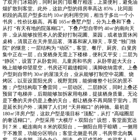
了双开门冰箱的，同时厨房门取餐厅相连，上菜便利，避免油
烟扩散到客堂。此外，这款户型的得房率高达 85%，比同面
积段的高层户型多出约 10㎡的利用空间，相当于多出一个小
书房，性价比极高。再看 165㎡叠墅户型，分为上叠和下叠，
从打 “有天有地的院落糊口”。下叠户型自带约 40㎡的南向天
井，业从能够按照本人的爱好打制花圃、菜园，或者放置休闲
桌椅，清晨正在天井里品茗、薄暮和家人聊天，享受 “独门独
院” 的惬意；一层结构为 “动区”，客堂、餐厅、厨房、白叟房
集中正在一层，白叟栖身无需上下楼梯，便利又平安；二层为
“静区”，设置了从卧套间、儿童房和书房，从卧带超大天台，
晚上能够仰望星空，书房还可裁缝帽间，满脚收纳需求。上叠
户型则自带约 30㎡的屋顶天台，业从能够打制空中花圃、烧
烤区，以至设置阳光房，视野宽阔，能俯瞰整个社区的景不
雅；户型结构取下叠雷同，一层动区、二层静区，同时上叠还
预留了电梯井，后期能够加拆家用电梯，提拔栖身质量。无论
是下叠的天井仍是上叠的天台，都让栖身不再局限于室内，而
是延长到户外，满脚了人们对 “天井糊口” 的神驰。最初是
180㎡洋房户型，这款户型是项目标 “顶配”，从打 “高端圈层
的奢适糊口”。户型采用 “大横厅 + 双阳台” 设想，客堂面宽达
到 7 米，毗连南向 8 米的双阳台，一侧阳台用于晾晒，一侧用
于不雅景，功能分区明白；客堂北侧是书房，书房带北向飘
窗，采光充脚，适合办公、阅读，也可成茶馆，欢迎客人。从