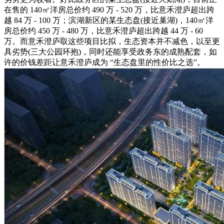
在售的 140㎡洋房总价约 490 万 - 520 万，比意禾澄庐超出跨
越 84 万 - 100 万；滨湖新区的某生态盘(接近巢湖)，140㎡洋
房总价约 450 万 - 480 万，比意禾澄庐超出跨越 44 万 - 60
万。而意禾澄庐取这些项目比拟，生态资本并不减色，以至更
具劣势(三大公园环抱)，同时还能享受政务东的成熟配套，如
许的价钱差距让意禾澄庐成为 “生态盘里的性价比之选”。