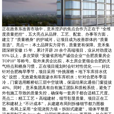
正在政务东改善市场中，意禾澄庐的焦点合作力正在于 “全维
度质量把控”，五大亮点从品牌、工艺、配套、办事等方面，
建立了 “质量栖身” 的护城河，让项目成为改善群体的 “质量
首选”。亮点一：本土品牌实力背书，质量更有保障。意禾集
团深耕安徽 15 年，累计开辟 20 余个高端项目，业从对劲度达
95% 以上，多次荣获 “安徽省房地产诚信企业”“合肥质量房企
TOP10” 等称号。取外来房企比拟，本土房企更领会合肥的天
气特点和栖身习惯，正在项目规划时会针对性优化 —— 好比
针对合肥梅旱季节，项目采用 “外挑屋檐 + 地下车库排水优
化” 设想，无效避免墙面渗水和车库积水；针对合肥冬季湿
冷，门窗选用断桥铝三层中空玻璃，保温结果比通俗门窗提拔
40%。同时，意禾集团具有自有施工团队和质检系统，避免了
外包施工导致的质量失控，确保每一套房子都合适精工尺度。
亮点二：精工工艺 + 高端建材，细节彰显质量。项目正在工
艺和建材上 “不计成本”，从建建布局到拆修细节都力图极
致。布局上采用 “全现浇剪力墙 + 拆卸式建建”，墙体平整度