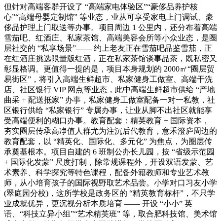
但针对高端客群开设了 “高端家电体验区”“豪侈品养护核
心”“高端母婴定制馆” 等业态，业从可享受家电上门调试、豪
侈品护理上门取送等办事。项目周边 1 公里内，还分布着高端
雪茄吧、红酒庄、私家茶馆、高端美容会所等小众业态，是圈
层社交的 “私享场景”—— 约上老友正在雪茄吧品鉴雪茄，正
在红酒庄挑选限量版红酒，正在私家茶馆谈事品茶，既私密又
彰显格调。更值得一提的是，项目本身规划的 2000㎡“圈层贸
易街区”，将引入高端生鲜超市、私家健身工做室、高端干洗
店、社区银行 VIP 网点等业态，此中高端生鲜超市供给 “产地
曲采 + 配送抵家” 办事，私家健身工做室配备一对一私教，社
区银行供给 “私家银行” 专属办事，让业从脚不出社区就能享
受高端便利的糊口办事。教育配套：精英教育 + 国际资本，
夯实圈层传承高净值人群尤为注沉后代教育，意禾澄庐周边的
教育配套，以 “精英化、国际化、多元化” 为焦点，为圈层传
承奠基根本。项目自建的 6 班制公办长儿园，按 “省级示范园
+ 国际化发蒙” 尺度打制，除常规课程外，开设双语发蒙、艺
术素养、科学探究等特色课程，配备外籍教师和专业艺术教
师，从小培育孩子的国际视野取艺术品尝。小学对口习友小学
(翠庭园分校)，这所学校是政务区的 “精英教育标杆”，不只学
业成就优异，更沉视分析本质培育 —— 开设 “小小” 英
语、“科技立异小组”“艺术精英班” 等，取合肥科技馆、美术馆