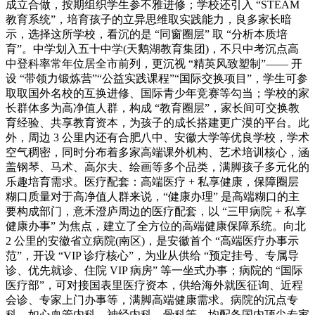
成立合做，按期组织学生参不雅进修；学校还引入 “STEAM
教育系统”，培育孩子的立异思维取实践能力，良多家长暗
示，选择这所学校，看沉的是 “同窗圈层” 取 “分析本质培
育”。中学划入五十中学(天鹅湖教育集团)，不只中考沉点高
中登科率常年位居全市前列，更沉视 “精英风致塑制”—— 开
设 “带领力锻炼营”“公益实践课程”“国际交换项目”，学生可参
取取国外名校的互换进修、国际青少年竞赛等勾当；学校的家
长群体多为高净值人群，构成 “教育圈层”，家长间可交换教
育经验、共享教育资本，为孩子的成长搭建更广漠的平台。此
外，周边 3 公里内还有合肥八中、安徽大学等优良学校，学术
空气稠密，同时分布着多家高端课外机构、艺术培训核心，涵
盖钢琴、马术、高尔夫、绘画等多个品类，满脚孩子多元化的
乐趣培育需求。医疗配套：高端医疗 + 私享健康，保障圈层
糊口质量对于高净值人群来说，“健康办理” 是高端糊口的主
要构成部门，意禾澄庐周边的医疗配套，以 “三甲病院 + 私享
健康办事” 为焦点，建立了全方位的高端健康保障系统。向北
2 公里的安徽省立病院(南区)，是安徽首个 “高端医疗办事示
范”，开设 “VIP 诊疗核心”，为业从供给 “预定挂号、专属导
诊、优先就诊、住院 VIP 病房” 等一坐式办事；病院的 “国际
医疗部”，可对接国表里医疗资本，供给海外就医征询、近程
会诊、专家上门办事等，满脚高端健康需求。病院的沉点专
科，如心血管内科、神经内科、骨科等，均配备国内顶尖专家