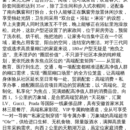
卧套间面积达到 35㎡，除了卫生间和步入式衣帽间，还配备
了南向飘窗和打扮台，女仆人能够正在飘窗旁放置休闲沙发，
享受独处光阴；卫生间采用 “双台盆 + 浴缸 + 淋浴” 的设想，
早上夫妻两人同时洗漱互不干扰，晚上能够正在浴缸里泡澡放
松。此外，这款户型还设置了的家政间，位于厨房旁边，预留
了洗衣机、烘干机、拖把池的，让家务勾当集中正在一个区
域，避免占用客堂、阳台的空间，连结室内整洁。对于三代同
堂或逃求高质量糊口的家庭来说，180㎡户型无疑是 “抱负之
选”。意禾澄庐的 “圈层价值”，不只源于社区本身的纯粹规
划，更依托政务东焦点区位的 “高端配套矩阵”—— 从贸易、
教育、医疗到生态、交通，每一项配套都精准适配高净值人群
的糊口需求，实现 “圈层糊口场景” 的全方位笼盖，让高端栖
身体验从社区延长至日常每一处。贸易配套：高端消费 + 私
享办事，婚配圈层品尝项目周边的贸易配套，以 “高端化、定
制化、私享化” 为焦点，完满婚配高净值人群的消费品尝。向
西 1。5 公里的万象城，是合肥高端贸易的 “天花板”，汇聚
LV、Gucci、Prada 等国际一线豪侈品牌，具有安徽首家米其
林三星餐厅、高端私家影院、VIP 专属购物通道，业从可享受
“一对一导购”“私家定制穿搭” 等专属办事；万象城的高端超市
“Ole’”，供给进口生鲜、无机食物、限量版酒水，满脚高质量
日常采购需求。向西 2 公里的天鹅湖万达，虽定位家庭消费，