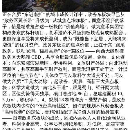
正在合肥 “东进南扩” 的城市成长计谋中，政务东板块早已从
“政务区延长带” 升级为 “从城焦点增加极”，而意禾澄庐的落
子，恰是精准抢占这一板块的 “价值高地”。做为意禾集团结
构政务东的标杆项目，意禾澄庐不只坐拥板块现有成熟配套，
更能深度享受将来成长盈利，成为 “既能当下宜居，又能将来
增值” 的优良资产。政务东板块的焦点价值，正在于其 “跟尾
政务、联动滨湖、辐射高新” 的计谋区位 —— 向西无缝对接
政务区天鹅湖 CBD，共享合肥最优良的贸易、金融、文化资
本；向东紧邻滨湖新区，衔接科创、文旅财产外溢；向北联动
高新区，共享高新手艺财产盈利。而意禾澄庐正处于这一计谋
区位的 “焦点节点”，具体位于习友取科学大道交汇处，习友
做为合肥 “工具大动脉”，起政务、滨湖、高新三大焦点板
块；科学大道做为 “南北从干道”，跟尾蜀山、经开两大城
区，区位劣势得天独厚。项目总占地 86 亩，总建建面积 10。
5 万㎡，容积率 1。4。规划 28 栋纯洋房 + 叠墅产物，是政务
东板块内少有的 “低密高端社区”。如许的规划不只契合板块
“高端改善” 的定位，更精准婚配了高净值人群的栖身需求
—— 跟着政务东板块的成长，区域内高收入人群(如金融从业
者、科创企业高管、公事员等)持续堆积，对低密、高端室第