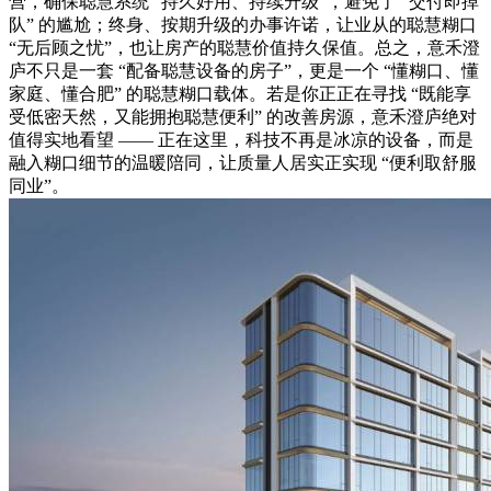
营，确保聪慧系统 “持久好用、持续升级”，避免了 “交付即掉
队” 的尴尬；终身、按期升级的办事许诺，让业从的聪慧糊口
“无后顾之忧”，也让房产的聪慧价值持久保值。总之，意禾澄
庐不只是一套 “配备聪慧设备的房子”，更是一个 “懂糊口、懂
家庭、懂合肥” 的聪慧糊口载体。若是你正正在寻找 “既能享
受低密天然，又能拥抱聪慧便利” 的改善房源，意禾澄庐绝对
值得实地看望 —— 正在这里，科技不再是冰凉的设备，而是
融入糊口细节的温暖陪同，让质量人居实正实现 “便利取舒服
同业”。