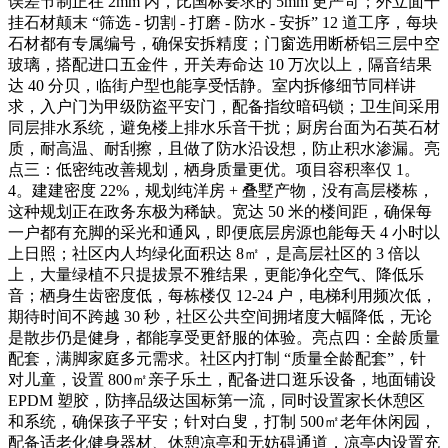
误差节制正在 2mm 内，比国标要求的 5mm 更严苛；外立面干
挂石材颠末 “筛选 - 切割 - 打磨 - 防水 - 安拆” 12 道工序，每块
石材都有专属编号，确保安拆精度；门窗选用断桥铝三层中空
玻璃，搭配进口五金件，开关寿命达 10 万次以上，隔音结果
达 40 分贝，临街户型也能享受恬静。室内拆修细节同样讲
求，入户门为甲级防盗平安门，配备指纹暗码锁；卫生间采用
同层排水系统，避免楼上排水乐音干扰；厨房台面为石英石材
质，耐高温、耐刮擦，且做了防水沿设想，防止积水渗漏。亮
点三：低密纯改善规划，栖身质量更优。项目容积率仅 1。
4。建建密度 22%，规划纯洋房 + 叠墅产物，没有高层楼栋，
这种规划正在政务东极为稀缺。宽达 50 米的楼间距，确保每
一户都有充脚的采光和通风，即便底层房源也能每天 4 小时以
上日照；社区内人均绿化面积达 8㎡，是高层社区的 3 倍以
上，大量绿植不只提拔景不雅结果，更能净化空气、降低乐
音；栖身生齿密度低，每栋楼仅 12-24 户，电梯利用频次低，
期待时间不跨越 30 秒，社区公共空间拥堵度大幅降低，无论
是散步仍是健身，都能享受更舒服的体验。亮点四：全龄质量
配套，满脚家庭多元需求。社区内打制 “质量全龄配套”，针
对儿童，设置 800㎡亲子乐土，配备进口逛乐设备，地面铺设
EPDM 塑胶，防摔品级达国标第一流，同时设置家长休憩区
和系统，确保孩子平安；针对白叟，打制 500㎡老年休闲园，
配备适老化健身器材、休憩凉亭和无妨碍通道，凉亭内设置充