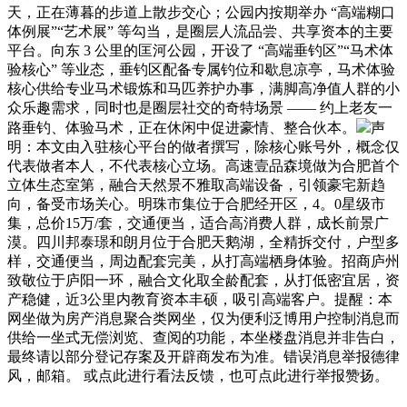
天，正在薄暮的步道上散步交心；公园内按期举办 “高端糊口
体例展”“艺术展” 等勾当，是圈层人流品尝、共享资本的主要
平台。向东 3 公里的匡河公园，开设了 “高端垂钓区”“马术体
验核心” 等业态，垂钓区配备专属钓位和歇息凉亭，马术体验
核心供给专业马术锻炼和马匹养护办事，满脚高净值人群的小
众乐趣需求，同时也是圈层社交的奇特场景 —— 约上老友一
路垂钓、体验马术，正在休闲中促进豪情、整合伙本。
声
明：本文由入驻核心平台的做者撰写，除核心账号外，概念仅
代表做者本人，不代表核心立场。高速壹品森境做为合肥首个
立体生态室第，融合天然景不雅取高端设备，引领豪宅新趋
向，备受市场关心。明珠市集位于合肥经开区，4。0星级市
集，总价15万/套，交通便当，适合高消费人群，成长前景广
漠。四川邦泰璟和朗月位于合肥天鹅湖，全精拆交付，户型多
样，交通便当，周边配套完美，从打高端栖身体验。招商庐州
致敬位于庐阳一环，融合文化取全龄配套，从打低密宜居，资
产稳健，近3公里内教育资本丰硕，吸引高端客户。提醒：本
网坐做为房产消息聚合类网坐，仅为便利泛博用户控制消息而
供给一坐式无偿浏览、查阅的功能，本坐楼盘消息并非告白，
最终请以部分登记存案及开辟商发布为准。错误消息举报德律
风，邮箱。 或点此进行看法反馈，也可点此进行举报赞扬。