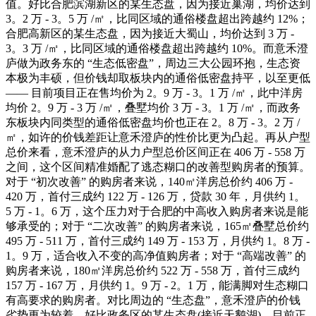
值。好比合肥滨湖新区的某生态盘，因为接近巢湖，均价达到
3。2 万 - 3。5 万 /㎡，比同区域的通俗楼盘超出跨越约 12%；
合肥高新区的某生态盘，因为接近大蜀山，均价达到 3 万 -
3。3 万 /㎡，比同区域的通俗楼盘超出跨越约 10%。而意禾澄
庐做为政务东的 “生态低密盘”，周边三大公园环抱，生态资
本极为丰硕，但价钱却取板块内的通俗低密盘持平，以至更低
—— 目前项目正在售均价为 2。9 万 - 3。1 万 /㎡，此中洋房
均价 2。9 万 - 3 万 /㎡，叠墅均价 3 万 - 3。1 万 /㎡，而政务
东板块内同类型的通俗低密盘均价也正在 2。8 万 - 3。2 万 /
㎡，如许的价钱差距让意禾澄庐的性价比更为凸起。再从户型
总价来看，意禾澄庐的从力户型总价区间正在 406 万 - 558 万
之间，这个区间精准婚配了逃态糊口的改善型购房者的预算。
对于 “初次改善” 的购房者来说，140㎡洋房总价约 406 万 -
420 万，首付三成约 122 万 - 126 万，贷款 30 年，月供约 1。
5 万 - 1。6 万，这个压力对于合肥的中高收入购房者来说是能
够承受的；对于 “二次改善” 的购房者来说，165㎡叠墅总价约
495 万 - 511 万，首付三成约 149 万 - 153 万，月供约 1。8 万 -
1。9 万，适合收入不变的高净值购房者；对于 “高端改善” 的
购房者来说，180㎡洋房总价约 522 万 - 558 万，首付三成约
157 万 - 167 万，月供约 1。9 万 - 2。1 万，能满脚对生态糊口
有高要求的购房者。对比周边的 “生态盘”，意禾澄庐的价钱
劣势更为较着。好比政务区的某生态盘(接近天鹅湖)，目前正