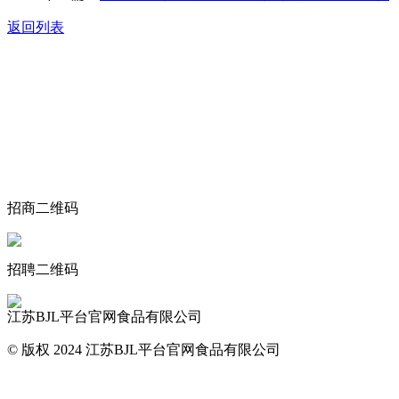
返回列表
关于我们
食品安全动态
食品安全知识
联系我们
招商二维码
招聘二维码
江苏BJL平台官网食品有限公司
© 版权 2024 江苏BJL平台官网食品有限公司
网站地图