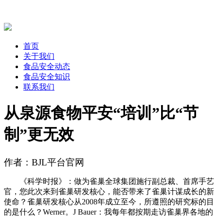
首页
关于我们
食品安全动态
食品安全知识
联系我们
从泉源食物平安“培训”比“节
制”更无效
作者：BJL平台官网
《科学时报》：做为雀巢全球集团施行副总裁、首席手艺
官，您此次来到雀巢研发核心，能否带来了雀巢计谋成长的新
使命？雀巢研发核心从2008年成立至今，所遵照的研究标的目
的是什么？Werner。J Bauer：我每年都按期走访雀巢界各地的