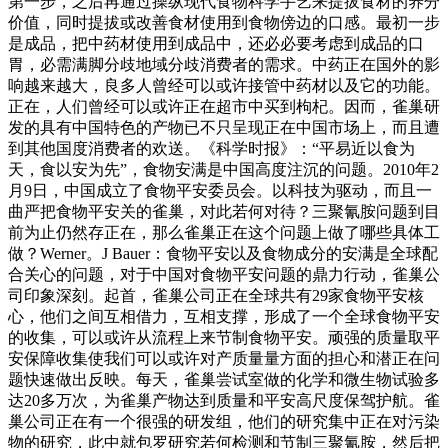
第一步，之后再通过操纵现代食物科学手艺来提拔食材的养分
价值，同时提拔或改善食材使用到食物傍边的口感。最初一步
是成品，把中药材使用到成品中，还必必要考虑到成品的口
胃，必需满脚分歧地域分歧消费者的需求。中药正在国外的影
响越来越大，良多人曾经可以或许接管中药材以及它的功能。
正在，人们曾经可以或许正在超市中买到枸杞。因而，雀巢研
发的具有中国特色的产物已不只呈现正在中国市场上，而且遭
到其他国度消费者的欢送。《科学时报》：“平易近以食为
天，食以安为先”，食物安满是中国高度注沉的问题。2010年2
月9日，中国成立了食物平安委员会。以科技为驱动，而且一
曲严把食物平安关的雀巢，对此若何对待？三聚氰胺问题到目
前为止仍然存正在，那么雀巢正在这个问题上做了哪些具体工
做？Werner。J Bauer：食物平安以及食物成分的安满是全球配
合关心的问题，对于中国对食物平安问题的鼎力行动，雀巢公
司印象深刻。起首，雀巢公司正在全球共有29家食物平安核
心，他们之间互相借力，互相支撑，形成了一个全球食物平安
的收集，可以或许从流程上来节制食物平安。顽强的质量取平
安保障收集使我们可以或许对产质量量方面的担心和潜正在问
题快速做出反映。每天，雀巢尝试室做的化学和微生物试验多
达20多万次，为雀巢产物达到质量和平安高尺度保驾护航。雀
巢公司正在有一个很强的研发组，他们的研究集中正在对污染
物的研究，此中就包罗研究若何检测和节制三聚氰胺，然后把