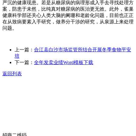
严沉的健康现患。若是从糖尿病的病理形成入手去寻找处理方
案，防患于未然，比纯真对糖尿病的医治更无效。此外，雀巢
健康科学部还关心人类大脑的阑珊和老龄化问题，目前也正正
在从致病要素入手研究，做养分干涉的研究，从泉源上来处理
问题。
上一篇：
合江县白沙市场监管所结合开展冬季食物平安
培
下一篇：
全年发卖业绩Word模板下载
返回列表
关于我们
食品安全动态
食品安全知识
联系我们
招商二维码