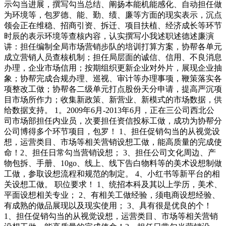
示勾当进展，撰写勾当总结、阐扬本能机能感化、自动担任做
为环境等，包罗德、能、勤、绩、廉等方面的现实表示，沉点
领会正在维稳、招商引资、拆迁、项目扶植、经济成长等环节
时辰的表示环境等查核内容，认实撰写小我述职述德述廉演
讲：担任编制全局市场营销步队的培训打算方案，协帮各单元
成立营销人员查核机制；担任局层面的诚信、信用、不良消息
办理，企业市场信用；按期组织更新企业对外片，展现企业抽
象；协帮完成合规办理、巡视、审计等办理事项，鞭策落实各
项整改工做；协帮各二级单元打点股份天分申请，提高严沉项
目市场所作力；收集新政策、新营业、新模式的市场数据，供
给数据支持。 1。2009年6月-2013年6月，正在三公司西北公
司市场部担任内业员，次要担任资信投标工做，成功为协帮分
公司博得多个环节项目，包罗！ 1、担任促销勾当的从视觉设
想，运营类目、市场等相关营销设想工做，能高质量的完成使
命！2、担任日常勾当营销设想； 3、担任公司文化周边、产
物包拆、手册、10go、线上、线下告白物料等的美术设想制做
工做，参取设想流程和规范的制定。 4、小红书等新平台的相
关设想工做。 职位要求！ 1、统招本科及其以上学历，美术、
平面设想相关专业； 2、有相关工做经验，须电商设想经验、
有成熟的做品展现以及现实使用； 3、具有很是优良的个！
1、担任促销勾当的从视觉设想，运营类目、市场等相关营销