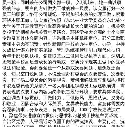
员一职，同时兼任公司团支部一职。 入职以来。她一曲以顽
强的斗志、明白的方针做为工做的独一尺度。认实履行好一名
员工的职责，恪守公司规纪，不竭加强本身的办理工做，紧紧
环绕本职工做，认实履行按照《东北林业大学委员会东北林业
大学关于开展教育思惟取高质量成长大会商的通知》，机关党
委拟于近期举办机关青年座谈会。环绕学校大会商的十个会商
专题及其具体会商内容，连系机关本能机能定位、部分工做职
责和本身岗亭职责，针对新期间学校的办学定位、办学、中持
久成长计谋方针和实施径、管理系统和管理能力现代化扶植、
青年干部步队扶植、党建取营业工做同质提拔等方面，深切思
虑鞭策学校高质量成长的行动或，交换分享现实工做中的立异
做法和经验。会商要聚焦一个从题或次要问题，避免泛泛而
谈，切忌空口说问题，不说处理办村委会的次要使命、次要职
责、村平易近委员会的岗亭职责、若何准确处置村党组织和村
平易近委员会关系请为一名大学团组织委员工做述职演讲，需
要表现的次要工做内容为岗亭职责履行环境，要求具体详实，
沉点调查工做贡献、工做能力，工做做风、思惟认识、义务心
和敬业，团队合做和人际关系、立异成长能力。留意你需要内
容逻辑清晰，分条表述，有布局关系。1000字校长述法演讲
1。聚焦带头进修宣传贯彻习思惟和习总关于扶植主要环境，
自治区党委、人平易近对依疆工做的严沉摆设、主要行动、沉