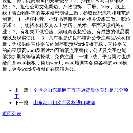
设想工做，能高质量的完成使命！2、担任日常勾当营销设
想； 3、担任公司文化周边、产物包拆、手册、10go、线上、
线下告白物料等的美术设想制做工做，参取设想流程和规范的
制定。 4、担任抖音、小红书等新平台的相关设想工做。 职位
要求！ 1、统招本科及其以上学历，美术、平面设想相关专
业； 2、有相关工做经验，须电商设想经验、有成熟的做品展
现以及现实使用； 3、具有很是优良熊猫办公专注精品Word模
板，为您供给宣传委员的岗亭职责Word模板下载，宣传委员
的岗亭职责word及图片均可编纂点窜替代，公式及文字也能
够添加删除等编纂操做，免费注册，一键下载。平台同时也供
给商务word模板，简历word，word培训等各类各样的word模
板，更多word模板就正在熊猫办公。
上一篇：
全运会山东赢麻了五连冠背后体育只是加分项
工
下一篇：
山东港口初次不及格进口啤酒
返回列表
关于我们