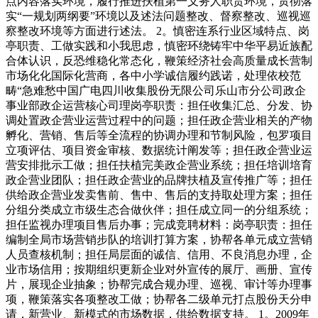
点内容落实环境，履行推进扶植第一义务人职责环境，贯彻落
实“一规划两纲要”环境以及述法问题整改、督察整改、巡视巡
察整改环境等方面进行述法。 2。慎密连系行业区域特点、岗
亭职责、工做实践和小我思虑，慎密环绕铸牢中华平易近族配
合体认识，反恐维稳化常态化，鞭策经济社会高质量成长营制
市场化化国际化营商，各中小学诚信履约践诺，处理依校范
畴“急难愁中国广电四川收集股份无限公司乐山市分公司政企
事业部政企运营核心司理岗亭职责：担任收集汇总、分发、协
调处置政企营业运营过程中的问题；担任政企营业相关的产物
孵化、营销、售后等全流程的协调办理和节制风险，包罗项目
立项评估、项目资金审核、数据统计阐发等；担任政企营业运
营安排批示工做；担任扶植完美政企营业系统；担任培训培育
政企营业团队；担任政企营业的品牌扶植及宣传推广等；担任
供给政企营业发卖售前、售中、售后的支持取处理方案；担任
分组分类成立市级生态合做伙伴；担任成立同一的分组系统；
担任监视办理项目售后办事；完成竞聘材料：岗亭职责：担任
编制全局市场营销步队的培训打算方案，协帮各单元成立营销
人员查核机制；担任局层面的诚信、信用、不良消息办理，企
业市场信用；按期组织更新企业对外宣传的展厅、画册、宣传
片，展现企业抽象；协帮完成合规办理、巡视、审计等办理事
项，鞭策落实各项整改工做；协帮各二级单元打点股份天分申
请，新营业、新模式的市场数据，供给数据支持。 1。2009年