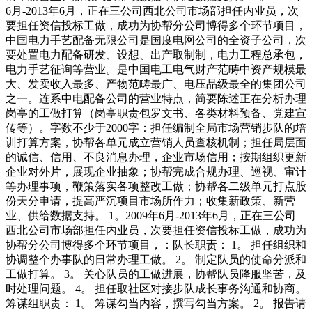
6月-2013年6月，正在三公司西北公司市场部担任内业员，次
要担任资信投标工做，成功为协帮分公司博得多个环节项目，
中国电力手艺配备无限公司是国度电网公司的全资子公司，次
要处置电力配备研发、设想、出产取制制，电力工程总承包，
电力手艺征询等营业。是中国电工电气财产范畴中资产规模最
大、发卖收入最多、产物范畴最广、电压品级最全的集团公司
之一。连系中电配备公司的营业特点，简要陈述正在分析办理
岗亭的工做打算（岗亭职责包罗文书、各类材料预备、党建宣
传等）。字数不少于2000字：担任编制全局市场营销步队的培
训打算方案，协帮各单元成立营销人员查核机制；担任局层面
的诚信、信用、不良消息办理，企业市场信用；按期组织更新
企业对外片，展现企业抽象；协帮完成合规办理、巡视、审计
等办理事项，鞭策落实各项整改工做；协帮各二级单元打点股
份天分申请，提高严沉项目市场所作力；收集新政策、新营
业、供给数据支持。 1。2009年6月-2013年6月，正在三公司
西北公司市场部担任内业员，次要担任资信投标工做，成功为
协帮分公司博得多个环节项目，：队长职责： 1。 担任组织和
协调整个办事队的日常办理工做。 2。 制定队员的使命分派和
工做打算。 3。 关心队员的工做进展，协帮队员降服坚苦，及
时处理问题。 4。 担任取社区对接步队成长事务沟通和协商。
筹谋组职责： 1。 筹谋勾当内容，撰写勾当方案。 2。 报告请