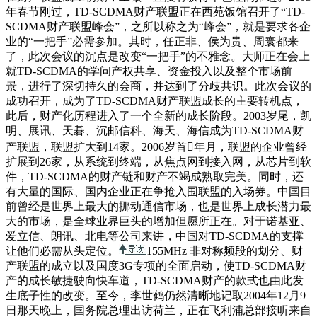
年春节刚过，TD-SCDMA财产联盟正在西苑饭馆召开了“TD-
SCDMA财产联盟峰会”，之所以称之为“峰会”，就是要求各企
业的“一把手”必需参加。其时，任正非、侯为贵、周寰都来
了，此次会议的沉点是改变“一把手”的不雅念。大师正在会上
就TD-SCDMA的学问产权共享、资金投入以及整个市场前
景，进行了深切持久的会商，并达到了分歧共识。此次会议的
成功召开，成为了TD-SCDMA财产联盟成长的主要转机点，
此后，财产化历程进入了一个全新的成长阶段。2003岁尾，凯
明、展讯、天碁、沉邮信科、海天、海信成为TD-SCDMA财
产联盟，联盟扩大到14家。2006岁首年月，联盟的企业曾经
扩展到26家，从系统到终端，从焦点网到接入网，从芯片到软
件，TD-SCDMA的财产链和财产不竭成熟取完美。同时，还
有大量的国际、国内企业正在争抢入围联盟的入场券。中国目
前曾经是世界上最大的挪动通信市场，也是世界上成长潜力最
大的市场，是全球业界巨头的增加但愿所正在。对于诺基亚、
爱立信、朗讯、北电等公司来讲，中国对TD-SCDMA的支撑
让他们必需从头定位。
155MHz 非对称频段的划分、财
产联盟的成立以及国度3G专项的全面启动，使TD-SCDMA财
产的成长敏捷驶向快车道，TD-SCDMA财产的款式也由此发
生底子性的改变。至今，李世鹤仍然清晰地记取2004年12月9
日那天晚上，国务院总理出访荷兰，正在飞利浦总部接听来自