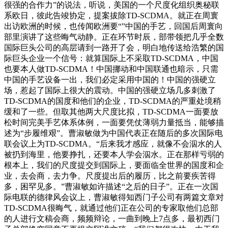
很强的合作力”的说法，听说，美国的一个尺度化组织奥秘联
系欧日，彼此告竣协定，提案拔除TD-SCDMA。就正在周寰
出访欧洲的时候，也传闻欧洲要“”中国的手艺，回国后周寰向
部里演讲了这些晦气动静。正在环节时辰，部带领把几乎全数
国际巨头公司的高层请到一路开了会，明白地传送给浩繁的国
际巨头企业一个信号：就算国际上不采取TD-SCDMA，中国
也要本人做TD-SCDMA！中国挪动和中国联通也暗示，只需
中国的手艺设备一出，我们必定采用中国的！中国的强硬立
场，惹起了国际上很大的震动。中国的强硬立场几多刺激了
TD-SCDMA的国度和他们的企业，TD-SCDMA的严重处境稍
缓和了一些。但取其他两大尺度比拟，TD-SCDMA一面要放
松时间完美手艺体系体例，一面要凭仗薄弱力量抵当，能够描
述为“步履维艰”。曹淑敏做为中国代表正在随后的多次国际电
联会议上为TD-SCDMA。“后来我才感应，就像不会泅水的人
被扔到海里，他要挣扎，还要本人学会泅水。正在那样亏弱的
根本上，我们的尺度提交到国际上，要面临全世界的国度和企
业，去会商，去力争。尺度提出后的履历，比之前要疾苦得
多，困罕见多。”曹淑敏如许描述“之后的日子”。正在一次国
际电联的德律风会议上，曹淑敏得知西门子公司有两篇文章对
TD-SCDMA很晦气，就通过他们正在公司的专家取他们总部
的人进行文稿会商，频频辩论，一曲到晚上7点多，最初西门