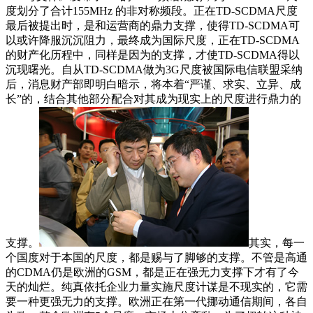
度划分了合计155MHz 的非对称频段。正在TD-SCDMA尺度
最后被提出时，是和运营商的鼎力支撑，使得TD-SCDMA可
以或许降服沉沉阻力，最终成为国际尺度，正在TD-SCDMA
的财产化历程中，同样是因为的支撑，才使TD-SCDMA得以
沉现曙光。自从TD-SCDMA做为3G尺度被国际电信联盟采纳
后，消息财产部即明白暗示，将本着“严谨、求实、立异、成
长”的，结合其他部分配合对其成为现实上的尺度进行鼎力的
支撑。
其实，每一
个国度对于本国的尺度，都是赐与了脚够的支撑。不管是高通
的CDMA仍是欧洲的GSM，都是正在强无力支撑下才有了今
天的灿烂。纯真依托企业力量实施尺度计谋是不现实的，它需
要一种更强无力的支撑。欧洲正在第一代挪动通信期间，各自