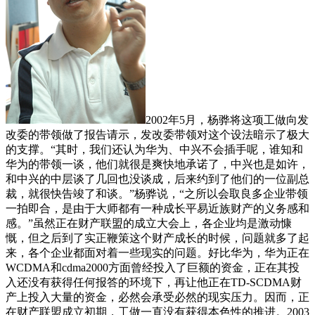
2002年5月，杨骅将这项工做向发
改委的带领做了报告请示，发改委带领对这个设法暗示了极大
的支撑。“其时，我们还认为华为、中兴不会插手呢，谁知和
华为的带领一谈，他们就很是爽快地承诺了，中兴也是如许，
和中兴的中层谈了几回也没谈成，后来约到了他们的一位副总
裁，就很快告竣了和谈。”杨骅说，“之所以会取良多企业带领
一拍即合，是由于大师都有一种成长平易近族财产的义务感和
感。”虽然正在财产联盟的成立大会上，各企业均是激动慷
慨，但之后到了实正鞭策这个财产成长的时候，问题就多了起
来，各个企业都面对着一些现实的问题。好比华为，华为正在
WCDMA和cdma2000方面曾经投入了巨额的资金，正在其投
入还没有获得任何报答的环境下，再让他正在TD-SCDMA财
产上投入大量的资金，必然会承受必然的现实压力。因而，正
在财产联盟成立初期，工做一直没有获得本色性的推进。2003