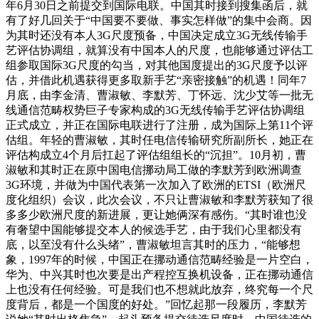
年6月30日之前提交到国际电联。中国其时接到搜集函后，就
有了好几回关于“中国要不要做、事实怎样做”的集中会商。因
为其时还没有本人3G尺度预备，中国决定成立3G无线传输手
艺评估协调组，就算没有中国本人的尺度，也能够通过评估工
组参取国际3G尺度的勾当，对其他国度提出的3G尺度予以评
估，并借此机遇获得更多取新手艺“亲密接触”的机遇！同年7
月底，由李金清、曹淑敏、李默芳、丁怀远、沈少艾等一批无
线通信范畴权势巨子专家构成的3G无线传输手艺评估协调组
正式成立，并正在国际电联进行了注册，成为国际上第11个评
估组。年轻的曹淑敏，其时任电信传输研究所副所长，她正在
评估构成立4个月后扛起了评估组组长的“沉担”。10月初，曹
淑敏和其时正在原中国电信挪动局工做的李默芳到欧洲调查
3G环境，并做为中国代表第一次加入了欧洲的ETSI（欧洲尺
度化组织）会议，此次会议，不只让曹淑敏和李默芳获知了很
多多少欧洲尺度的新进展，更让她俩深有感伤。“其时谁也没
有奢望中国能够提交本人的候选手艺，由于我们心里都没有
底，以至没有什么头绪”，曹淑敏坦言其时的压力，“能够想
象，1997年的时候，中国正在挪动通信范畴经验是一片空白，
华为、中兴其时也次要是出产程控互换机设备，正在挪动通信
上也没有任何经验。可是我们也不想就此放弃，终究每一个尺
度背后，都是一个国度的好处。”回忆起那一段履历，李默芳