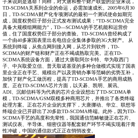
子来说则是逃命！同样，对大唐和整个财产联盟的企业来说，
TD-SCDMA关系到企业的命运，必需加速成长。2005年6月30
日，TD-SCDMA财产化专项测试的最初一个测试使命如期完
成，国度权势巨子部分正式发布测试成果：“TD-SCDMA完全
具备大规模组网能力”，TD—SCDMA的手艺机能和运营价
值，住了国度权势巨子部分的查验。TD-SCDMA曾经构成了
一个由40多家国表里出名电信企业集体参取的3G大财产。 从
系统到终端，从焦点网到接入网，从芯片到软件，TD-
SCDMA的财产链和财产正在不竭成熟取完美。正在TD-
SCDMA系统设备方面，通过大唐取阿尔卡特、华为取西门
子、中兴取爱立信、普天取诺基亚的多种合做模式实现了国表
里企业正在手艺、规模出产以及营销办事等范畴的劣势互补，
加快了财产化工做历程，提高了TD-SCDMA手艺的商用成熟
度。正在TD-SCDMA芯片方面，以天碁、凯明、展讯、
ADI、沉邮信科等为代表的芯片企业设想出了TD-SCDMA单
模，TD-SCDMA/GSM双模多种商用芯片，并推出了各类终端
处理方案。正在芯片企业的支撑下，大唐挪动、华立、联想等
终端企业已开辟出了20多款TD-SCDMA终端。此外，因为TD-
SCDMA手艺的高度和先辈性，我国通信范畴敏捷正在芯片、
测试仪表、半导体、细密仪器等配套财产环节不竭实现着汗青
性冲破，中国的通信款式正正在悄悄改变。