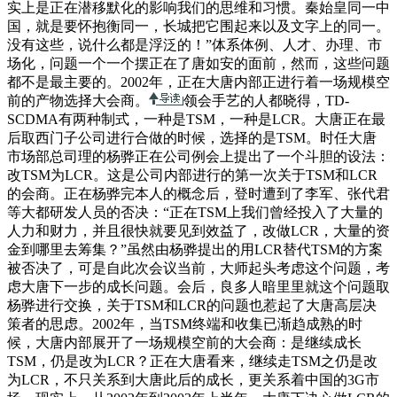
实上是正在潜移默化的影响我们的思维和习惯。秦始皇同一中
国，就是要怀抱衡同一，长城把它围起来以及文字上的同一。
没有这些，说什么都是浮泛的！”体系体例、人才、办理、市
场化，问题一个一个摆正在了唐如安的面前，然而，这些问题
都不是最主要的。2002年，正在大唐内部正进行着一场规模空
前的产物选择大会商。
领会手艺的人都晓得，TD-
SCDMA有两种制式，一种是TSM，一种是LCR。大唐正在最
后取西门子公司进行合做的时候，选择的是TSM。
时任大唐
市场部总司理的杨骅正在公司例会上提出了一个斗胆的设法：
改TSM为LCR。这是公司内部进行的第一次关于TSM和LCR
的会商。正在杨骅完本人的概念后，登时遭到了李军、张代君
等大都研发人员的否决：“正在TSM上我们曾经投入了大量的
人力和财力，并且很快就要见到效益了，改做LCR，大量的资
金到哪里去筹集？”虽然由杨骅提出的用LCR替代TSM的方案
被否决了，可是自此次会议当前，大师起头考虑这个问题，考
虑大唐下一步的成长问题。会后，良多人暗里里就这个问题取
杨骅进行交换，关于TSM和LCR的问题也惹起了大唐高层决
策者的思虑。2002年，当TSM终端和收集已渐趋成熟的时
候，大唐内部展开了一场规模空前的大会商：是继续成长
TSM，仍是改为LCR？正在大唐看来，继续走TSM之仍是改
为LCR，不只关系到大唐此后的成长，更关系着中国的3G市