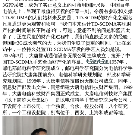
3GPP采取，成为了实正意义上的可商用国际尺度。中国百年
电信史上，呈现了最值得庆祝的汗青一刻。令所有参取和支撑
TD-SCDMA的人们始料未及的是，TD-SCDM的财产化之远比
尺度通过更为艰苦和坎坷。“我们本来估计TD-SCDMA实现财
产化的时间最长不跨越3年，可是，意想不到的问题和坚苦太
多了，正在尺度的财产化过程中，我们简直缺乏太多的经验，
但国际3G成长晦气的大，为我们争取了贵重的时间。”正在采
访中，一位持久处置TD-SCDMA研发的手艺人员如是说。
2002年3月，大唐挪动通信设备无限公司挂牌成立，拉开了中
国TD-SCDMA手艺全面财产化的序幕。
1957年，
邮电部邮电科学研究院成立，邮电科学研究院分为电信科学手
艺研究院(大唐集团前身)、电信科学研究规划院、邮政科学研
究规划院。1998年，大唐电信科技股份无限公司成立。同年，
消息财产部发出文件，同意组建大唐电信科技财产集团。1999
年，大唐电信科技财产集团正式成立。大唐电信科技财产集团
（以下简称大唐集团），是以电信科学手艺研究院为母公司，
下设两个上市公司、十个独资、合伙、控股公司，八个研究
所，一个工程设想院，别离位于、西安、上海和成都等地。