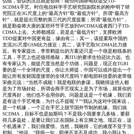
估组，会议的沉点就是会商：能否向国际电联提交TD-
SCDMA手艺。时任电信科学手艺研究院副院长的刚申明了研
究院正在3G尺度上的“最高方针”取“最低方针”。所谓“最高方
针”，就是提出完整的第三代的尺度提案；所谓“最低方针”，
就是勤奋将大唐的某些环节手艺放到WCDMA或者西门子TD-
CDMA上去。大师都感应，若是走“最低方针”，支撑欧洲
TDD提案对中国更有益，缘由有二：其一，该提案取中国的
支流2G尺度GSM比力接近；其二，该手艺取SCDMA比力接
近。有专家提出，李世鹤提出的方案还只是一个很是粗线条的
工具，手艺上也还值得推敲，离ITU的要求生怕还比力远。也
有专家认为，能提尺度当然是个功德，问题是，现正在TG81
要的是一个全球的尺度，你让大师提，中国可以或许提出一个
能让所有发财国度接管的全球尺度吗？邮电部科技委的老带领
宋曲元说：“当然不成能！我是电联的参谋，我晓得这些人都
是为了市场好处，所谓会商手艺现实上是为了市场，就算你的
尺度再好，他们也不会用你的。问题是这是一个机缘，我们若
是有这个手艺堆集，为什么不提呢？”“我认为这对中国来说，
是一个机缘，一个正在手艺上脱节国外节制的机缘。我们搞
SCDMA，目标不也是如斯吗？不是我小我要拿几多钱，要获
得几多益处，是要让我们正在国际上有立脚之地。现正在，这
个机遇来了，我们很爱惜。当然，我晓得，它的难度不亚于当
初制。”他说。“我插一句，即便不克不及成功，我小我认为，