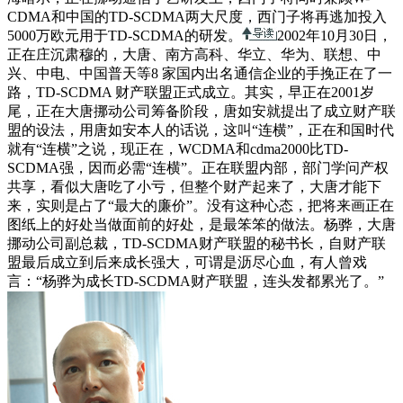
CDMA和中国的TD-SCDMA两大尺度，西门子将再逃加投入
5000万欧元用于TD-SCDMA的研发。
2002年10月30日，
正在庄沉肃穆的，大唐、南方高科、华立、华为、联想、中
兴、中电、中国普天等8 家国内出名通信企业的手挽正在了一
路，TD-SCDMA 财产联盟正式成立。其实，早正在2001岁
尾，正在大唐挪动公司筹备阶段，唐如安就提出了成立财产联
盟的设法，用唐如安本人的话说，这叫“连横”，正在和国时代
就有“连横”之说，现正在，WCDMA和cdma2000比TD-
SCDMA强，因而必需“连横”。正在联盟内部，部门学问产权
共享，看似大唐吃了小亏，但整个财产起来了，大唐才能下
来，实则是占了“最大的廉价”。没有这种心态，把将来画正在
图纸上的好处当做面前的好处，是最笨笨的做法。杨骅，大唐
挪动公司副总裁，TD-SCDMA财产联盟的秘书长，自财产联
盟最后成立到后来成长强大，可谓是沥尽心血，有人曾戏
言：“杨骅为成长TD-SCDMA财产联盟，连头发都累光了。”