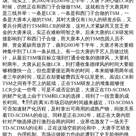
场。现实上，从2002年到2003年上半年，大唐下决心做LCR的
时候，仍然正在和西门子合做做TSM。这就相当于大唐其时
是三线并举：一条是LCR，一条是和西门子合做的TSM，一
条是大唐本人做的TSM。其时大唐仅有130人的研发步队，又
要兵分两进行TSM和LCR的研发，这对人才紧缺而又贫乏资
金的大唐来说，实正在难称明智之举。后来大唐的LCR研发间
接影响到了和西门子合做，而大唐本人的TSM也因人员不
脚、资金紧缺而放弃了，曲到2003年下半年，大唐才将次要精
神集中到了LCR一条从线上。有一位大唐的手艺人员做过统
计，从最后TSM项目标立项到打通全收集的德律风，大要耗
时两年。大唐从起头做LCR，到打通收集德律风的时间大要能
够稍微快一点，但也需要接近两年的时间，本来能够用两年或
者三年的时间，现正在却要破费四五年以至更长。虽说LCR和
TSM之间有手艺上的延续，正在TSM研发上的堆集能够使
LCR少走一些弯，可是不成否定的是，大唐正在TD-SCDMA
的财产化道上由于TSM和LCR的选择，得到了一段贵重的成
长时间。
距离3G市场启动的时间越来越近，TD-SCDMA
可否加速财产化历程，及时拿出可商用的成熟产物，间接关系
着TD-SCDMA的命运。同样是正在2002年，就正在大唐内部
针对产物选择进行激烈会商的同时，业界也激发了一场关于
TD-SCDMA的论和，正在这场空前的论和中，大唐手艺研发
能力、办理机制、市场运做能力也由此遭到了史无前例的挑