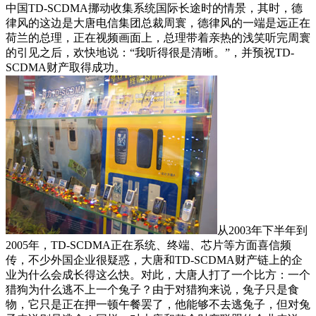
中国TD-SCDMA挪动收集系统国际长途时的情景，其时，德
律风的这边是大唐电信集团总裁周寰，德律风的一端是远正在
荷兰的总理，正在视频画面上，总理带着亲热的浅笑听完周寰
的引见之后，欢快地说：“我听得很是清晰。”，并预祝TD-
SCDMA财产取得成功。
从2003年下半年到
2005年，TD-SCDMA正在系统、终端、芯片等方面喜信频
传，不少外国企业很疑惑，大唐和TD-SCDMA财产链上的企
业为什么会成长得这么快。对此，大唐人打了一个比方：一个
猎狗为什么逃不上一个兔子？由于对猎狗来说，兔子只是食
物，它只是正在押一顿午餐罢了，他能够不去逃兔子，但对兔