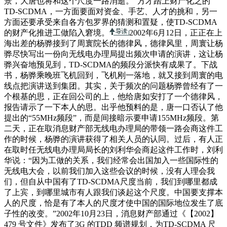
景，大唐也将和这个尺度一路消逝。”方才踏上财产化之的
TD-SCDMA，一方面要面对资金、手艺、人才的挑和，另一
方面还要承受来自各方包罗界的猜测和置疑，使TD-SCDMA
的财产化推进工做陷入窘境。
2002年6月12日，正正在上
海出差的杨骅接到了周寰院长的德律风，德律风里，周寰让杨
骅尽快写出一份向无线电办理局提出频次申请的演讲，这让杨
骅兴奋地预见到，TD-SCDMA的频段分派快有成果了。下战
书，杨骅乘晚班飞机回到，飞机刚一落地，就又接到周寰的电
线点把演讲送到集团。其实，关于频次的问题杨骅曾经有了一
个根基的思，正在回公司的上，他给唐如安打了一个德律风，
报告请示了一下本人的思。出乎他预料的是，唐一口否认了他
提出的“55MHz频段”，而是间接暗示要申请155MHz频段。第
二天，正在取消息财产部无线电办理局的带领一路会商这件工
作的时候，杨骅的演讲获得了相关人员的认同。过后，有人正
在取时任无线电办理局局长的刘利华会商起这件工作时，刘利
华说：“因为工做的关系，我们经常会出国加入一些国际性的
无线电大会，以前我们加入这些会议的时候，没有人理会我
们，但自从中国有了TD-SCDMA尺度当前，我们到哪里都成
了上宾，到哪里城市有人跟我们谈起这个尺度。中国要支撑本
人的尺度，恰是有了本人的尺度才使中国的国际地位发生了底
子性的改变。”2002年10月23日，消息财产部通过《【2002】
479 号文件》发布了3G 的TDD 频谱规划，为TD-SCDMA 尺