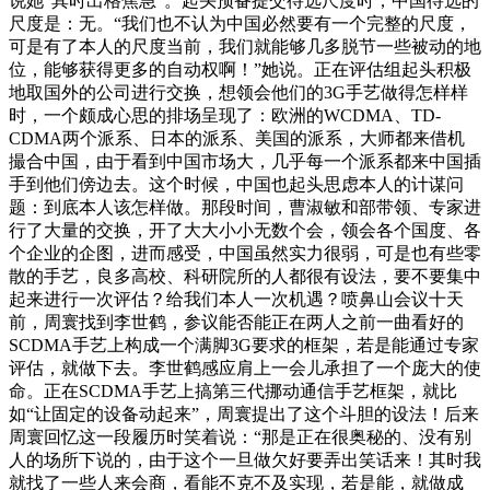
说她“其时出格焦急”。起头预备提交待选尺度时，中国待选的
尺度是：无。“我们也不认为中国必然要有一个完整的尺度，
可是有了本人的尺度当前，我们就能够几多脱节一些被动的地
位，能够获得更多的自动权啊！”她说。正在评估组起头积极
地取国外的公司进行交换，想领会他们的3G手艺做得怎样样
时，一个颇成心思的排场呈现了：欧洲的WCDMA、TD-
CDMA两个派系、日本的派系、美国的派系，大师都来借机
撮合中国，由于看到中国市场大，几乎每一个派系都来中国插
手到他们傍边去。这个时候，中国也起头思虑本人的计谋问
题：到底本人该怎样做。那段时间，曹淑敏和部带领、专家进
行了大量的交换，开了大大小小无数个会，领会各个国度、各
个企业的企图，进而感受，中国虽然实力很弱，可是也有些零
散的手艺，良多高校、科研院所的人都很有设法，要不要集中
起来进行一次评估？给我们本人一次机遇？喷鼻山会议十天
前，周寰找到李世鹤，参议能否能正在两人之前一曲看好的
SCDMA手艺上构成一个满脚3G要求的框架，若是能通过专家
评估，就做下去。李世鹤感应肩上一会儿承担了一个庞大的使
命。正在SCDMA手艺上搞第三代挪动通信手艺框架，就比
如“让固定的设备动起来”，周寰提出了这个斗胆的设法！后来
周寰回忆这一段履历时笑着说：“那是正在很奥秘的、没有别
人的场所下说的，由于这个一旦做欠好要弄出笑话来！其时我
就找了一些人来会商，看能不克不及实现，若是能，就做成