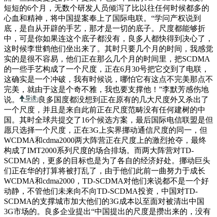
短短的6个月，无数个研发人员倾泻了比以往任何时候都多的
心血和精神，将中国提案奉上了国际电联。“学问产权说到
底，是自从开辟的手艺，那才是一切的底子。尺度都能够折
中，可是你如果连这个底子都没有，良多人都快得到决心了，
这时候李世鹤他们坐出来了。其时只要几个月的时间，我感觉
实的是很不容易，他们正在那么几个月的时间里，把SCDMA
的一些手艺构成了一个尺度，正在6月30号把它交到了电联，
这确实是一个冲破，我有时候说，哪怕它有这点不完美那点不
完美，就由于这是个奇不雅，我也要支撑他！”李默芳感伤地
说。
良多国度都没想到正在原有的几大尺度外又杀出了
一个尺度，并且是来自此前正在尺度范畴没有任何建树的中
国。其时全球共提交了16个候选方案，最后国际电信联盟是但
愿只选择一个尺度，正在3G上实界挪动通信尺度的同一，但
WCDMA和cdma2000两大阵营正在尺度上的激烈抢夺，最终
构成了IMT2000系列尺度的场合排场。而两大阵营对TD-
SCDMA的，更多的目标也是为了各自的经济好处。挪动巨头
们正在华的打算将被打乱了，由于他们此前一曲努力于成长
WCDMA和cdma2000，TD-SCDMA对他们来说都不是一个好
动静，不管他们未来向不向TD-SCDMA投资，中国对TD-
SCDMA的支撑城市加大他们的3G成本以至面对被清出中国
3G市场的。良多企业提出“中国提出的尺度是攒出来的，没有