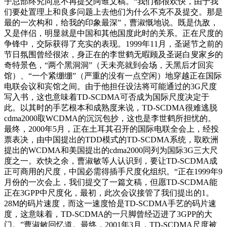
子总部终究同意不再提交阿谁文稿。“我们都很欢快，由于我
们要处置理上和良多问题上去他们为什么不克不及提交。那是
最的一次构和，给我的印象最深”，曹淑慨地说。既是仇敌，
又是伴侣，明显就是中国和其他国度此时的关系。正在尺度的
争锋中，交际获得了充实的表现。1999年11月，圣诞节之前的
节日氛围曾经很浓，身正在的李世鹤无暇顾及圣诞白叟家乡的
奇特景色，“两个黑洞洞”（天未亮就到会场，天黑后才回宾
馆）、“一个紧绷绷”（严重的没有一点空闲）地穿越正在国际
电联会议和宾馆之间。由于他担任设法将可能通过的3G尺度
写入书，这也意味着TD-SCDMA可否成为国际尺度决定于
此。以其时的手艺根本和成熟度来说，TD-SCDMA很难逃脱
cdma2000取WCDMA的沉沉包抄，这也是李世鹤所担忧的。
最终，2000年5月，正在土耳其召开的国际电联全会上，经投
票表决，由中国提出的TDD模式的TD-SCDMA系统，取欧洲
提出的WCDMA和美国提出的cdma2000同列为国际3G三大尺
度之一。欢快之余，曹淑敏等人认识到，要让TD-SCDMA成
正可商用的尺度，中国必需得插手尺度化组织。“正在1999年9
月份的一次会上，我们提交了一篇文稿，但愿TD-SCDMA能
正在3GPP中尺度化，最初，此次会议接管了我们提出的1。
28M的码片速度，而这一速度恰是TD-SCDMA手艺的码片速
度，这意味着，TD-SCDMA的一只脚曾经迈进了3GPP的大
门。”曹淑敏回忆道。最终，2001年3月，TD-SCDMA尺度被