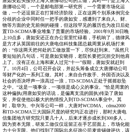
唐如安起头接办上海大唐挪动公司的工做，其时一个是上海大
唐挪动公司，一个是邮电部第一研究所，一个需要市场化运
做，一个还逗留正在打算经济阶段，正在这两个别系体例完全
分歧的企业中同时任一把手的唐如安，感遭到了来自人、财、
物等方面的史无前例的碰撞，但这段罕见的履历也为改日后处
置TD-SCDMA事业堆集了贵重的市场经验。2001年9月30日晚
上10点多，唐如安还正在办公室里忙碌着，手机响了，德律风
是方才从英国前往的大唐电信科技集团总裁周寰从机场打来
的：“你这两天把何处的工做放置一下，尽快赶到来。”虽然只
要短短的几句话，可是唐如安晓得，老院长要把沉担交到他肩
上了。没有正在上海和家人过完“十一”假期，唐如安就赶到
了。10月4日，公司召开会议，并起头筹备成立大唐挪动公司
等财产化的一系列工做。其时，来自合作敌手、外国否决以及
社会的否决呼声一浪高过一浪，TD-SCDMA正处于摇摇欲坠
之中。“这是一项事业，一项很是成心义的事业。”恰是周寰的
这种偏执(用唐如安的话说，是偏离支流的固执)传染了唐如
安，并促使他以极大的热情投入到TD-SCDMA事业中。其
时，取华为、中兴等公司一样，大唐对WCDMA、cdma2000
和TD-SCDMA三大国际尺度的研究均正在进行，那时大唐电
信集团地方研究院只要几十人，后来才逐步成长到300多人，
因为资本无限，研发工做仅仅逗留正在手艺层面上，市场化能
力十分无限。他们找到了国际出名征询公司麦肯锡做评估，该