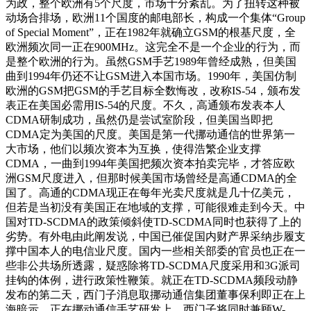
为政，整个欧洲有5个尺度，市场十分紊乱。为了扭转这种被
动场合排场，欧洲11个国度的邮电部长，构成一个集体“Group
of Special Moment”，正在1982年就确立GSM的根基尺度，全
欧洲频次同一正在900MHz。这完全不是一个企业的行为，而
是整个欧洲的行为。虽然GSM手艺1989年曾经成熟，但美国
曲到1994年仍还不让GSM进入本国市场。1990年，美国仿制
欧洲的GSM把GSM的手艺目标全数悔改，改称IS-54，颁布发
表正在美国必需用IS-54的尺度。不久，高通颁布发表本人
CDMA研制成功，虽然仍是尝试室阶段，但美国当即把
CDMA定为美国的尺度。美国是第一代挪动通信的世界第一
大市场，他们以频次资本为互换，使得浩繁企业支撑
CDMA，一曲到1994年美国把频次资本拍卖完毕，才答应欧
洲GSM尺度进入，但那时候美国市场曾经是高通CDMA的全
国了。高通的CDMA现正在每年光卖尺度就是几十亿美元，
但若是当初没有美国正在地域的支撑，可能很难走到今天。中
国对TD-SCDMA的政策倾斜使TD-SCDMA同时也获得了上的
劣势。有外电由此阐发说，中国已催促国内财产界采纳步履支
撑中国本人的电信业尺度。国内一些相关部委的官员也正在一
些非公共场所透露，疑惑除将TD-SCDMA尺度采用和3G派司
挂钩的体例，进行政策性鞭策。就正在TD-SCDMA频段动静
发布的第二天，西门子消息取挪动通信集团董事保利即正在上
海暗示，正在挪动通信手艺研发上，西门子将同时兼顾W-