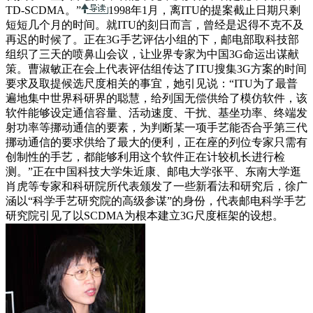
TD-SCDMA。”
1998年1月，离ITU的提案截止日期只剩
短短几个月的时间。就ITU的刻日而言，曾经是迟得不克不及
再迟的时候了。正在3G手艺评估小组的下，邮电部取科技部
组织了三天的喷鼻山会议，让业界专家为中国3G命运出谋献
策。曹淑敏正在会上代表评估组传达了ITU搜集3G方案的时间
要求及取提候选尺度相关的事宜，她引见说：“ITU为了最普
遍地集中世界科研界的聪慧，给列国无偿供给了模仿软件，该
软件能够设定通信容量、活动速度、干扰、基坐功率、终端发
射功率等挪动通信的要素，为判断某一项手艺能否合乎第三代
挪动通信的要求供给了最大的便利，正在座的列位专家只需有
创制性的手艺，都能够利用这个软件正在计较机长进行检
测。”正在中国科技大学朱近康、邮电大学张平、东南大学逛
肖虎等专家和科研院所代表颁发了一些新看法和研究后，徐广
涵以“科学手艺研究院的高级参谋”的身份，代表邮电科学手艺
研究院引见了以SCDMA为根本建立3G尺度框架的设想。