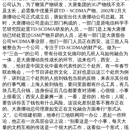
公司认为，为了鞭策产物研发，大唐集团的3G产物线不克不
及太长，必需集中优量开辟TD－SCDMA产物。2002年2月大
唐挪动公司正式成立后，唐如安出任大唐挪动公司总裁。其
时，大唐挪动公司是由三部门构成的，一部门是原电信科学手
艺研究院处置TD-SCDMA研发的人员，一部门是上海大唐挪
动已经处置过GSM产物开辟的人员，还有一部门是大唐股份
公司WCDMA事业部，他们一部门人员正在西安。这三批人马
被整合为一个公司，专注于TD-SCDMA的财产化。做为一
个“三合一”的公司，带有分歧文化烙印的几班人马如何融合为
一体，是大唐挪动良性成长的环节。说来也巧，西安、上
海、，恰好是中国文化中最有代表性的三个处所。有一年春节
联欢晚会，一个节目讲处所文化，正好也是以这三个处所为例
子，讲到这三个处所的人拾到钱包当前的反映，来表示其分歧
的行事气概：上海人捡到钱包，要问里面都有什么工具，有几
块几毛几分钱，连身份证后几位都要查对清晰，心很细，小事
上很看沉；西安人是豪爽一派，一看，是你的，给你；人呢，
要告诉你丢了钱包有什么风险。这说化差别是客不雅存正在
的。大唐挪动总司理唐如安正在文化融合方面奉行“形式从
义”。公司组建初期，他奉行三地联网同一办公，惹起一些辩
论，他正在一次高层会议上说：“别看这是一个小事，每天大
量的文档互相的传送是一个很大的工作，这看似一个形式，现