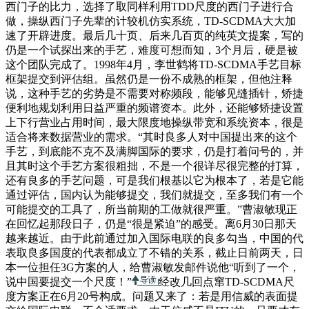
西门子的比力，选择了取同样利用TDD尺度的西门子进行合
做，操纵西门子先辈的计较机仿实系统，TD-SCDMA大大加
速了开辟进度。最后几十页、后来几百页的纯英文提案，写的
仍是一个试探出来的手艺，难度可想而知，3个月后，硬是被
这个团队完成了。1998年4月，李世鹤将TD-SCDMA手艺目标
框架提交到评估组。虽然仍是一份不成熟的框架，但他注释
说，这种手艺的劣势是不需要对称频段，能够见缝插针，矫捷
便利地规划利用日益严重的频谱资本。此外，还能够矫捷设置
上下行营业占用时间，最大限度地操纵带宽和系统资本，很是
适合将来数据营业的需求。“其时良多人对中国提出来的这个
手艺，到底能不克不及满脚国际的要求，仍是打着问号的，并
且其时这个手艺方案很粗拙，不是一个很详尽很完整的打算，
还有良多的手艺问题，可是我们根基以它为根本了，若是它能
通过评估，国内认为能够提交，我们就提交，至多我们有一个
可能提交的工具了，所当前期的工做就很严重。”曹淑敏现正
在回忆起那段日子，仍是“很是紧迫”的感受。离6月30日那天
越来越近。由于此前通过加入国际电联的良多勾当，中国的代
表取良多国度的代表都成立了不错的关系，截止日前两天，日
本一位担任3G方案的人，给曹淑敏发邮件说他“听到了一个，
说中国要提交一个尺度！”
经改几回点窜TD-SCDMA尺
度方案正在6月20号构成。问题又来了：若是用信威的表面提