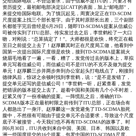
交给国际电联，不合适要求，由于信威不是ITU的，只要才有
资历提交，最初邮电部决定以CATT的表面，加上“邮电部”，
来提交给国际电联。为了慎沉起见，周寰决定正在TD-SCDM
尺度提案上找三个部长签字。由于其时原部长出差，三个副部
长都签字完后曾经是6月29日，随即TD-SCDMA提案从信威公
司被传实到了ITU总部。传实发过去之后，李世鹤松了一大口
吻，对刚说：“总算搞定了！”。大师都很是欢快，终究正在截
至日之前提交上去了！赵厚麟其时正在尺度局工做，他看到中
国第一次提出国际尺度很是欢快，接到TD-SCDMA提案就火
烧眉毛地看了一遍，一看，糟了，发觉传过去的版本上，草拟
单元写着信威公司，而信威公司不是ITU的不克不及做为提交
单元！赵厚麟三步并两步奔到办公室起头打电线点了，刚接到
德律风后，惊讶之余顿时找到李世鹤，说：“是不是发错了，
提交单元还写的是信威公司！”李世鹤一听，赶紧查看，发觉
把错误的版本提交上去了。趁着中国和美国有几个小不时差，
赶紧又传了一份准确的提案。一阵慌乱之后，准确的TD-
SCDMA版本正在最初时限之前传到了ITU总部，正在场合有
人都急出了一身汗。赵厚麟这一发觉避免了TD-SCDMA胎死
腹中，不然很有可能由于提交单元不合适要求，导致这个尺度
底子不被接管，今天我们也不再有TD-SCDMA的故事了。时
间6月30日，ITU共收到来自中国、美国、日本、韩国以及欧
洲一些国度提交的16个提案，包罗中国的TD-SCDMA尺度。