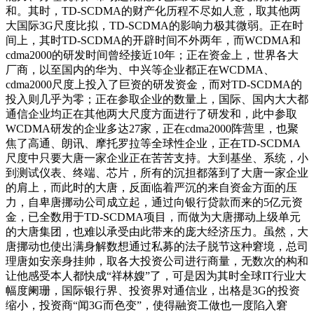
和。其时，TD-SCDMA的财产化历程不尽如人意，取其他两
大国际3G尺度比拟，TD-SCDMA的影响力极其微弱。正在时
间上，其时TD-SCDMA的开辟时间不外两年，而WCDMA和
cdma2000的研发时间曾经接近10年；正在资金上，世界各大
厂商，以至国内的华为、中兴等企业都正在WCDMA、
cdma2000尺度上投入了巨资的研发资金，而对TD-SCDMA的
投入则几乎为零；正在参取企业的数量上，国际、国内大大都
通信企业均正在其他两大尺度方面进行了研发和，此中参取
WCDMA研发的企业多达27家，正在cdma2000阵营里，也聚
焦了高通、朗讯、摩托罗拉等全球性企业，正在TD-SCDMA
尺度中只要大唐一家企业正在苦苦支持。大到基坐、系统，小
到测试仪表、终端、芯片，所有的沉担都落到了大唐一家企业
的肩上，而此时的大唐，反面临着严沉的来自资金方面的压
力，自卑唐挪动公司成立起，通过向银行贷款而来的5亿元资
金，已全数用于TD-SCDMA项目，而做为大唐挪动上级单元
的大唐集团，也难以承受由此带来的庞大经济压力。虽然，大
唐挪动也使出满身解数想通过私募的法子脱节这种窘境，总司
理唐如安亲身挂帅，取各大投资公司进行商量，无数次的构和
让他感受本人都快成“祥林嫂”了，可是因为其时全球IT行业大
幅度阑珊，国际银行界、投资界对通信业，出格是3G的投资
缩小，投资商“闻3G而色变”，使得融资工做也一度陷入窘