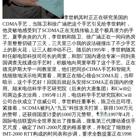
李世鹤其时正正在研究美国的
CDMA手艺，当陈卫和徐广涵把这个手艺引见给李世鹤时，
他灵敏地感受到了SCDMA正在无线传输上是个极具潜力的手
艺。夏季炎炎的六月，李世鹤和陈卫、徐广涵正在一间闷热房
子里整整切磋了三天，三天里三小我的设法碰撞出了不少手艺
上的新火花，让三人都冲动不已。随后的1995年，李世鹤随其
时任邮电部科技司司长的周寰，和部门国内通信专家一同到美
国调查无线通信手艺时，积极地向周寰举荐了这个手艺。正在
德克萨斯大学一间教室里，他们把同步CDMA手艺和智能天
线细致地演示给周寰看，周寰正在细心领会SCDMA后，当即
暗示，这个手艺好！回国后就起头安排SCDMA正在国内的使
用。颠末电信科学手艺研究院（后来的大唐集团）和Cwill公
司两边多次洽商，1995年11月，电信科学手艺研究院和Cwill
公司合伙成立了信威公司，李世鹤任董事长，陈卫任总司理。
紧接着，SCDMA被列入“九五”科技攻关打算，获得1500万元
的赞帮，还获得国度计委的1000万元赞帮。
1997年4月，
国际电信联盟向全世界发出了搜集函，搜集第三代挪动通信手
艺尺度，确定了IMT-2000尺度的根基要求，并制定了细致的
IMT-2000 RTT构成的时间表和步调，要求全数提案正在1998