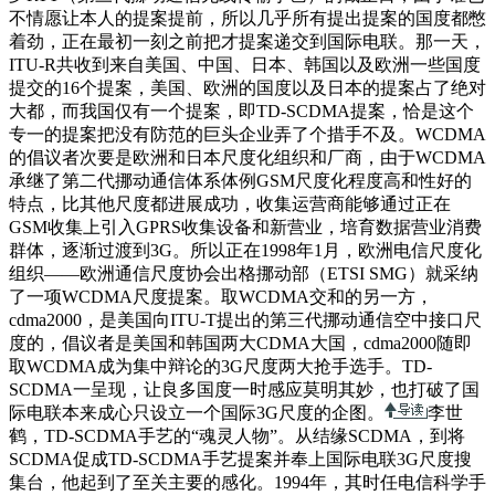
不情愿让本人的提案提前，所以几乎所有提出提案的国度都憋
着劲，正在最初一刻之前把才提案递交到国际电联。那一天，
ITU-R共收到来自美国、中国、日本、韩国以及欧洲一些国度
提交的16个提案，美国、欧洲的国度以及日本的提案占了绝对
大都，而我国仅有一个提案，即TD-SCDMA提案，恰是这个
专一的提案把没有防范的巨头企业弄了个措手不及。WCDMA
的倡议者次要是欧洲和日本尺度化组织和厂商，由于WCDMA
承继了第二代挪动通信体系体例GSM尺度化程度高和性好的
特点，比其他尺度都进展成功，收集运营商能够通过正在
GSM收集上引入GPRS收集设备和新营业，培育数据营业消费
群体，逐渐过渡到3G。所以正在1998年1月，欧洲电信尺度化
组织——欧洲通信尺度协会出格挪动部（ETSI SMG）就采纳
了一项WCDMA尺度提案。取WCDMA交和的另一方，
cdma2000，是美国向ITU-T提出的第三代挪动通信空中接口尺
度的，倡议者是美国和韩国两大CDMA大国，cdma2000随即
取WCDMA成为集中辩论的3G尺度两大抢手选手。TD-
SCDMA一呈现，让良多国度一时感应莫明其妙，也打破了国
际电联本来成心只设立一个国际3G尺度的企图。
李世
鹤，TD-SCDMA手艺的“魂灵人物”。从结缘SCDMA，到将
SCDMA促成TD-SCDMA手艺提案并奉上国际电联3G尺度搜
集台，他起到了至关主要的感化。1994年，其时任电信科学手