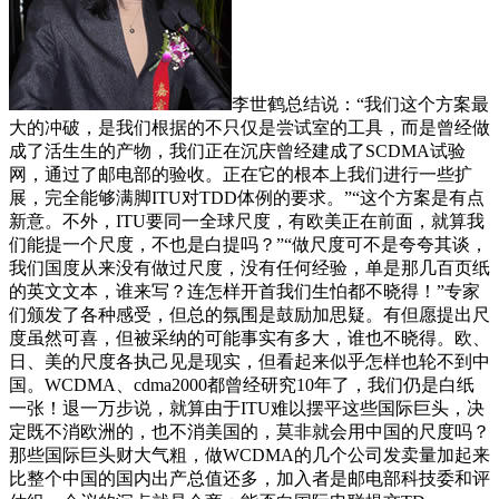
李世鹤总结说：“我们这个方案最
大的冲破，是我们根据的不只仅是尝试室的工具，而是曾经做
成了活生生的产物，我们正在沉庆曾经建成了SCDMA试验
网，通过了邮电部的验收。正在它的根本上我们进行一些扩
展，完全能够满脚ITU对TDD体例的要求。”“这个方案是有点
新意。不外，ITU要同一全球尺度，有欧美正在前面，就算我
们能提一个尺度，不也是白提吗？”“做尺度可不是夸夸其谈，
我们国度从来没有做过尺度，没有任何经验，单是那几百页纸
的英文文本，谁来写？连怎样开首我们生怕都不晓得！”专家
们颁发了各种感受，但总的氛围是鼓励加思疑。有但愿提出尺
度虽然可喜，但被采纳的可能事实有多大，谁也不晓得。欧、
日、美的尺度各执己见是现实，但看起来似乎怎样也轮不到中
国。WCDMA、cdma2000都曾经研究10年了，我们仍是白纸
一张！退一万步说，就算由于ITU难以摆平这些国际巨头，决
定既不消欧洲的，也不消美国的，莫非就会用中国的尺度吗？
那些国际巨头财大气粗，做WCDMA的几个公司发卖量加起来
比整个中国的国内出产总值还多，加入者是邮电部科技委和评