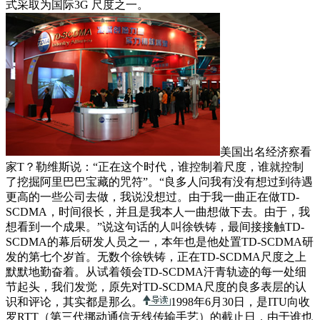
式采取为国际3G 尺度之一。
美国出名经济察看
家T？勒维斯说：“正在这个时代，谁控制着尺度，谁就控制
了挖掘阿里巴巴宝藏的咒符”。“良多人问我有没有想过到待遇
更高的一些公司去做，我说没想过。由于我一曲正在做TD-
SCDMA，时间很长，并且是我本人一曲想做下去。由于，我
想看到一个成果。”说这句话的人叫徐铁铸，最间接接触TD-
SCDMA的幕后研发人员之一，本年也是他处置TD-SCDMA研
发的第七个岁首。无数个徐铁铸，正在TD-SCDMA尺度之上
默默地勤奋着。从试着领会TD-SCDMA汗青轨迹的每一处细
节起头，我们发觉，原先对TD-SCDMA尺度的良多表层的认
识和评论，其实都是那么。
1998年6月30日，是ITU向收
罗RTT（第三代挪动通信无线传输手艺）的截止日，由于谁也