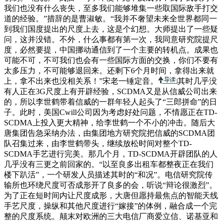
我们也没有什么丧失，至多我们能够堆集一些取国际敌手打交
道的经验。”措辞的是曹淑敏。“我并不奢望未来全世界都同一
到我们国度提出的尺度上去，这是个幻想。大师提出了一些疑
问，这并没错。不外，什么事都有第一次，我同意研究院提尺
度，必然要提，中国挪动通信到了一个主要的转机点。成果也
可能不可，不可我们也会有一些国际方面的交换，你们不要有
太多压力，不可能够退回来。还剩下6个月时间，拿得出来就
上，拿不出来也没相关系！”宋老一锤定音。
其时几乎没
有人正在3G尺度上有开辟经验，SCDMA又是从信威公司出来
的，所以李世鹤带着信威的一群年轻人起头了“三郎拼命”的日
子。此时，美国Cwill公司因为考虑好处问题，不情愿正在TD-
SCDMA上投入更大精神，给李世鹤一个不小的冲击。随后大
唐集团告急采纳办法，由集团地方研究院把信威的SCDMA团
队召集过来，由李世鹤带头，继续放松时间对整个TD-
SCDMA手艺进行完美。那几个月，TD-SCDMA开辟团队的人
几乎没有三更之前回家的。“以至良多出租车都整夜正在我们
楼下趴活”，一个研发人员描述其时的“和况”。电信研究院传
输所也环绕尺度可否成形开了良多的会，听说“辩论很激烈”。
为了正在短时间内让尺度成形，大唐但愿持最焦点的智能天线
手艺尺度，操纵和其他尺度进行“嫁接”的体例，融合成一个完
整的尺度系统。颠末对欧洲的三大电信厂商爱立信、诺基亚和