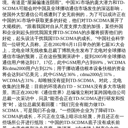
境。有道是“屋漏偏逢连阴雨”。中国3G市场的庞大潜力和TD-
SCDMA可能会对中国及全球挪动通信市场发生的深远影响，
使国外大型通信公司感遭到了史无前例的，为了可以或许正在
中国的3G市场中获取更多的好处，他们对TD-SCDMA展开了
大规模的。“跟着我国对自从尺度支撑力度的加强，某些外国
和企业则起头担忧我国支撑TD-SCDMA的步履将损害他们的
好处，起头设法干扰我国TD-SCDMA的成长。”中国社会科学
院一位研究人员称。正在2002年6月11日举办的第七届3G大会
上，北电全球无线收集总裁丁博凯先生发布了北电对全球挪动
通信市场的预测，正在这份预测演讲中，提到2005年全球挪动
通信用户将达到17。17亿，此中GSM用户占到69%，WCDMA
和cdma2000用户占到22%；用于挪动通信根本设备扶植的资金
将会达到47亿美元，此中GSM占36%，cdma2000占31%，
WCDMA占31%，却唯独没有提到TD-SCDMA。对此，北电
收集的注释是：目前的环境表白TD－SCDMA没有多大市场前
景。而正在2002年《通信世界》总编项立刚对某跨国电信公司
总裁一次采访中，问及“能否会正在TD-SCDMA进行研发和投
资”时，这位总裁笑着回覆：“我们完全有能力做TD-
SCDMA，可是我们不会做。”一些国外企业为了障碍TD-
SCDMA的成长，不只正在立场上暗示出轻蔑，并且还正在一
些场所公开进行抵毁：“中国的TD-SCDMA底子没有成长前