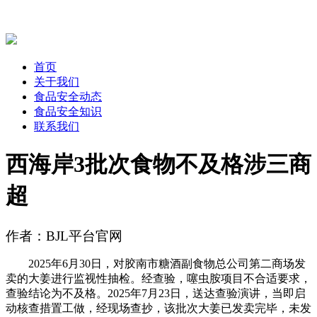
首页
关于我们
食品安全动态
食品安全知识
联系我们
西海岸3批次食物不及格涉三商
超
作者：BJL平台官网
2025年6月30日，对胶南市糖酒副食物总公司第二商场发
卖的大姜进行监视性抽检。经查验，噻虫胺项目不合适要求，
查验结论为不及格。2025年7月23日，送达查验演讲，当即启
动核查措置工做，经现场查抄，该批次大姜已发卖完毕，未发