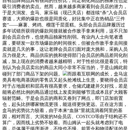
自有品牌商品具有很高的性价比，而定制化商品的独家性也是
吸引消费者的卖点。然而，越来越多商家看到会员店的潜力，
于是大润发、盒马、家乐福（现已关店）都连续“杀”入会员店
赛道，大师的爆款也很是同质化，好比集中正在热销品“三件
套”——麻薯、烤鸡、榴莲千层蛋糕。头部会员店品牌履历过
多年试错所获得的爆款间接就被合作敌手拿来利用，这不只加
剧会员店合作，也使商品独家性削弱。有业内人士向笔者透
露，要研发一款市场爆款的时间很长，但被合作敌手拿去间接
卖就是几天的事，这让老牌会员店们面对庞大挑和，采购人员
压力很是大。商品供应的挑和使得部门会员店的商品差同化削
减，加上现在的消费者越来越精明，对于性价比很是看沉，特
别认为会员店卖出的商品大同小非常不应当的，于是山姆此前
碰到了部门商品下架的问题。
而跟着互联网的成长，盒马这
类具有电商基因的零售店又起头抢滩线上生意，要晓得会员店
对于占地面积和层高有很高要求，仓储式建建并欠好找，若是
能将必然比例的商品通过线上发卖则能够节流成本且扩大顾客
辐射范畴。于是会员店的商和又卷到了网点，即门店加前置
仓，起头比拼哪家物流更强，能送得更快更远。正在这方面，
盒马的劣势比力较着，由于本来“血脉”里就流淌着阿里的基
因，相对而言、大润发的M会员店、COSTCO等由于结构还不
算广，因而线上劣势不较着。而山姆从一起头就考虑到了电
商，总体属于循序渐进，不快也不慢。前置仓和物流配送的是