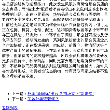
会员店的结构取送货能力，此次发生风浪的麻薯恰是会员店的
焦点商品，而“极速达”配送后消费者提出有老鼠则反映出物流
办理的问题。正在业界看来，热销品是会员店焦点需要的，且
要连结不变发卖和立异增量，而配送则必需确保平安取速度，
目前还无法鉴定老鼠事实为何会呈现正在食物包拆内，但可见
正在包拆、拣货、仓储、配送、途和消费者放置等各个环节都
存正在风险，只需此中一个环节出了问题，那么就可能涉及货
色平安问题。近期所发生的一系列风浪折射出的是会员店业态
合作加快后，正在货源采购、供应链、前置仓、物流配送等全
体财产链上的诸多挑和。正在笔者看来，会员店简直具有市场
前景，但消费者的要求越来越高，所以会员店将来必然要研发
更多高性价比、独家商品，同时更需要电商配送所有环节的平
安，不然爆款商品卖得越多则呈现问题的可能也越大，如许只
会对品牌形成。消费者也该当购物，对商品取商家连结客不雅
取合理的消费不雅。
上一篇：
外卖“新国标”出台 为市场立下“新老实”
下一篇：
问题外卖该若何？
返回列表