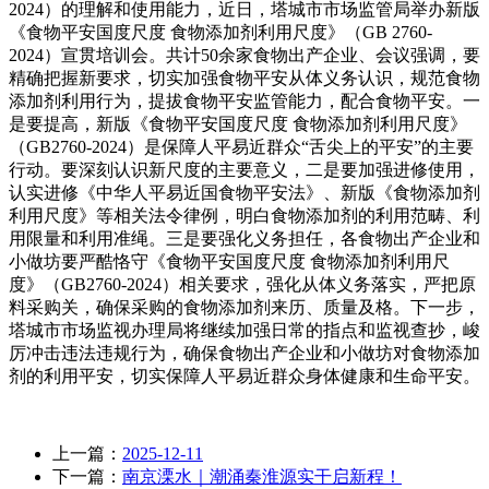
2024）的理解和使用能力，近日，塔城市市场监管局举办新版
《食物平安国度尺度 食物添加剂利用尺度》（GB 2760-
2024）宣贯培训会。共计50余家食物出产企业、会议强调，要
精确把握新要求，切实加强食物平安从体义务认识，规范食物
添加剂利用行为，提拔食物平安监管能力，配合食物平安。一
是要提高，新版《食物平安国度尺度 食物添加剂利用尺度》
（GB2760-2024）是保障人平易近群众“舌尖上的平安”的主要
行动。要深刻认识新尺度的主要意义，二是要加强进修使用，
认实进修《中华人平易近国食物平安法》、新版《食物添加剂
利用尺度》等相关法令律例，明白食物添加剂的利用范畴、利
用限量和利用准绳。三是要强化义务担任，各食物出产企业和
小做坊要严酷恪守《食物平安国度尺度 食物添加剂利用尺
度》（GB2760-2024）相关要求，强化从体义务落实，严把原
料采购关，确保采购的食物添加剂来历、质量及格。下一步，
塔城市市场监视办理局将继续加强日常的指点和监视查抄，峻
厉冲击违法违规行为，确保食物出产企业和小做坊对食物添加
剂的利用平安，切实保障人平易近群众身体健康和生命平安。
上一篇：
2025-12-11
下一篇：
南京溧水｜潮涌秦淮源实干启新程！