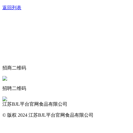
返回列表
关于我们
食品安全动态
食品安全知识
联系我们
招商二维码
招聘二维码
江苏BJL平台官网食品有限公司
© 版权 2024 江苏BJL平台官网食品有限公司
网站地图