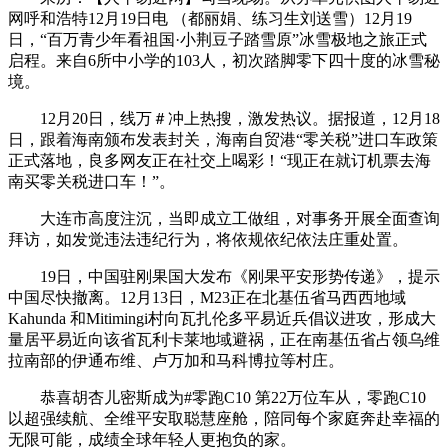
网呼和浩特12月19日电 （都丽娟、练习生刘送雪）12月19
日，“百万青少年看祖国·小荆豆子踏雪原”冰雪极地之旅正式
启程。来自6所中小学的103人，初次踏脚零下四十度的冰雪秘
境。
12月20日，线万＃冲上热搜，激发热议。据报道，12月18
日，跟着海南颁布发表封关，海南自贸港“零关税”进口车政策
正式落地，良多网友正在社交上喝彩！“现正在就订机票去海
南买零关税进口车！”。
大连市高度注沉，当即成立工做组，对事务开展全面查询
拜访，如发觉违法违纪行为，将依规依纪依法庄重处置。
19日，中国驻刚果国大发布《刚果平安形势传递》，提示
中国尽快撤离。12月13日，M23正在北基伍省马西西地域
Kahunda 和Mitimingi村向瓦扎伦多平易近兵倡议进攻，形成大
量居平易近向该省瓦利卡莱地域避祸，正在南基伍省占领乌维
拉南部的伊通布维、卢万加和马科博拉等村庄。
恭喜胡杏儿密斯成为#零跑C10 第22万位车从，零跑C10
以超强续航、全维平安取聪慧座舱，陪同每个家庭奔赴幸福的
无限可能，成绩全球年轻人更抱负的家。