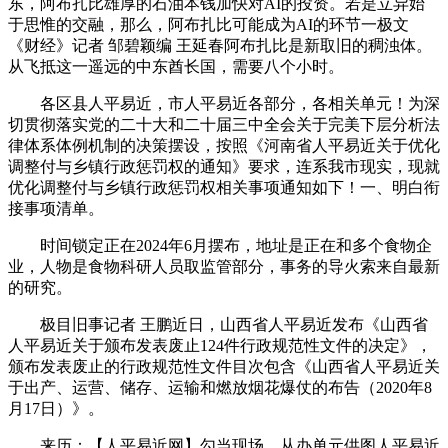
东，阿布扎比雄厚的石油本钱加快对AI的投资。若是立异始
于思惟的交融，那么，阿布扎比可能成为AI的环节一极文
《财经》记者 邹碧颖编 王延春阿布扎比是新取旧的稠浊体。
从飞抵这一遥远的中东酋长国，需要八个小时。
各区县人平易近，市人平易近各部分，各相关单元！为深
切贯彻落实党的二十大和二十届三中全会关于完美下层分析法
律体系体例机制的决策摆设，按照《河南省人平易近关于优化
调整付与乡镇行政惩罚权的通知》要求，连系我市现实，现就
优化调整付与乡镇行政惩罚权相关事项通知如下！一、明白衔
接事项清单。
时间锁定正在2024年6月摆布，地址是正在和多个食物企
业，人物是食物科研人员取监管部分，事务的导火索来自最新
的研究。
极目旧事记者 王鹏近日，山西省人平易近发布《山西省
人平易近关于颁布发表废止124件行政规范性文件的决定》，
颁布发表废止的行政规范性文件目次包含《山西省人平易近关
于出产、运营、储存、运输和燃放烟花爆仗的布告（2020年8
月17日）》。
来历：【人平易近网】勾当现场。从办单元供图人平易近