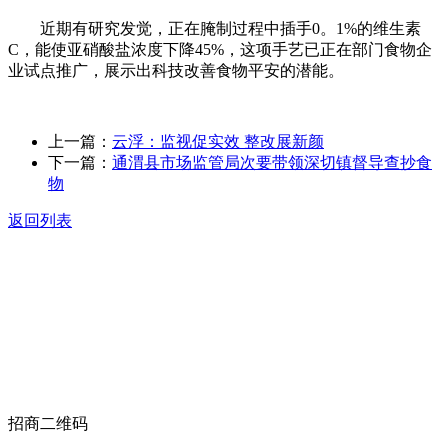
近期有研究发觉，正在腌制过程中插手0。1%的维生素
C，能使亚硝酸盐浓度下降45%，这项手艺已正在部门食物企
业试点推广，展示出科技改善食物平安的潜能。
上一篇：
云浮：监视促实效 整改展新颜
下一篇：
通渭县市场监管局次要带领深切镇督导查抄食
物
返回列表
关于我们
食品安全动态
食品安全知识
联系我们
招商二维码