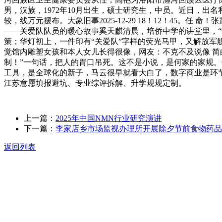
男，汉族，1972年10月出生，硕士研究生，中员。近日，出
较，线万元摆布。大象旧事2025-12-29 18！12！45
——关爱队队员的暖心故事奚天麒清晨，培侨中学的讲堂里，“
策；华灯初上，一件印有“关爱队”字样的荧光马甲，又解放
觉馆内雕塑女孩和本人女儿长得很像，网友：不克不及说像 简
制！”一句话，把人的胃口吊死。这不是小说，是何家的家规
工具，是全球化的新子，马云很早就看大白了，数字商业是环节，为了
江苏意愿填报避坑、专业综评拆解、升学规规定制。
上一篇：
2025年中国NMN行业研究演讲
下一篇：
李家店乡市场监视办理所开展除夕节前食物药品
返回列表
关于我们
食品安全动态
食品安全知识