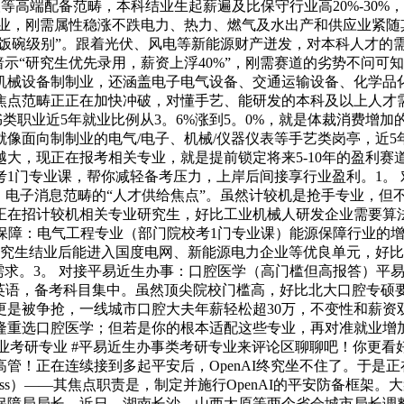
等高端配备范畴，本科结业生起薪遍及比保守行业高20%-30%
行业，刚需属性稳涨不跌电力、热力、燃气及水出产和供应业紧随其后
铁饭碗级别”。跟着光伏、风电等新能源财产迸发，对本科人才的需
示“研究生优先录用，薪资上浮40%”，刚需赛道的劣势不问可知。
机械设备制制业，还涵盖电子电气设备、交通运输设备、化学品
焦点范畴正正在加快冲破，对懂手艺、能研发的本科及以上人才
书类职业近5年就业比例从3。6%涨到5。0%，就是体裁消费增
像面向制制业的电气/电子、机械/仪器仪表等手艺类岗亭，近
大，现正在报考相关专业，就是提前锁定将来5-10年的盈利赛
1门专业课，帮你减轻备考压力，上岸后间接享行业盈利。1。 
、电子消息范畴的“人才供给焦点”。虽然计较机是抢手专业，但不
正在招计较机相关专业研究生，好比工业机械人研发企业需要算
接能源保障：电气工程专业（部门院校考1门专业课）能源保障行业
究生结业后能进入国度电网、新能源电力企业等优良单元，好比国
需求。3。 对接平易近生办事：口腔医学（高门槛但高报答）平
英语，备考科目集中。虽然顶尖院校门槛高，好比北大口腔专硕要求50
是被争抢，一线城市口腔大夫年薪轻松超30万，不变性和薪资
隆重选口腔医学；但若是你的根本适配这些专业，再对准就业增
 #制制业考研专业 #平易近生办事类考研专业来评论区聊聊吧！你
！正在连续接到多起平安后，OpenAI终究坐不住了。于是正在
dness）——其焦点职责是，制定并施行OpenAI的平安防备框架。大象
保障局局长。近日，湖南长沙、山西太原等两个省会城市局长调