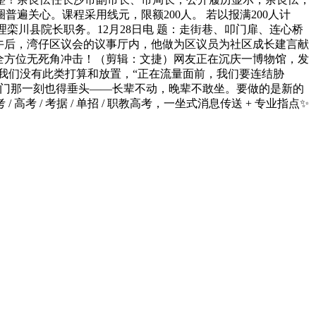
遍关心。课程采用线元，限额200人。 若以报满200人计
署理栾川县院长职务。12月28日电 题：走街巷、叩门扉、连心桥
；午后，湾仔区议会的议事厅内，他做为区议员为社区成长建言献
全方位无死角冲击！（剪辑：文捷）网友正在沉庆一博物馆，发
我们没有此类打算和放置，“正在流量面前，我们要连结胁
进门那一刻也得垂头——长辈不动，晚辈不敢坐。要做的是新的
/ 考据 / 单招 / 职教高考，一坐式消息传送 + 专业指点✨