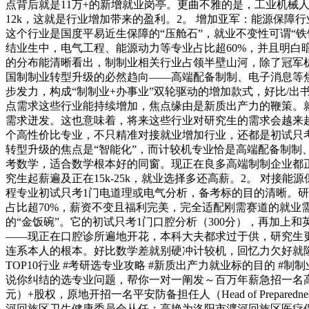
点背后就是11万+的新增就业岗亭。更曲不雅的是，工业机械人
12k，这就是行业增加带来的盈利。2。 增加亚军：能源保障
这个行业是国度平易近生保障的“压舱石”，就业不变性可谓“
结业生中，电气工程、能源动力等专业占比超60%，并且明白暗
的分布能清晰看出，制制业相关行业占领半壁山河，除了冠军
国制制业转型升级的必然趋向——高端配备制制、电子消息等
步发力，构成“制制业+办事业”双轮驱动的增加款式，好比/出
点需求这些行业能持续增加，焦点缘由是新质出产力的鞭策。就
需求迸发。这也意味着，将来这些行业对研究生的需求会越来越
个高性价比专业，不只精准对接就业增加行业，还都是初试只考
转型升级的焦点是“智能化”，而计较机专业恰是高端配备制制
考数学，适合数学根本好的同窗。现正在良多高端制制企业都
究生起薪遍及正在15k-25k，就业选择多还高薪。2。 对
程专业初试只考1门电道理或电气分析，备考标的目的清晰。研
占比超70%，薪资不变且福利完美，完全适配刚需赛道的就业
的“金饭碗”。它的初试只考1门口腔分析（300分），再加上和
——现正在口腔诊所遍地开花，本科大夫都求过于供，研究生更
连系本人的根本。好比数学差就别硬冲计较机，回忆力欠好就
TOP10行业 #考研选专业攻略 #新质出产力就业标的目的
说你纠结的选专业问题，帮你一对一阐发～百万年薪急招一名高管
元）+股权，原地开招一名平安防备担任人（Head of Prepare
河回族区卫生健康委员会从任；高艳为洛阳市瀍河回族区医疗