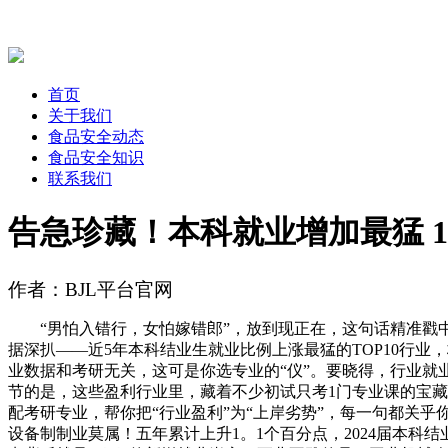
首页
关于我们
食品安全动态
食品安全知识
联系我们
告急珍藏！本科就业增加最猛 1
作者：BJL平台官网
“男怕入错行，女怕嫁错郎”，放到现正在，这句话精准戳中
据深扒——近5年本科结业生就业比例上涨最猛的TOP10行
业数据和考研无关，这可是你选专业的“仪”。要晓得，行业
节的是，这些盈利行业里，藏着不少初试只考1门专业课的宝
配考研专业，帮你把“行业盈利”为“上岸劣势”，每一句都关乎
设备制制业莫属！五年累计上升1。1个百分点，2024届本科