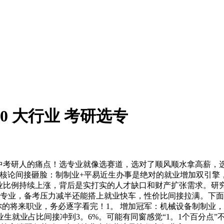
0 大行业 考研选专
考研人的痛点！选专业就像选赛道，选对了顺风顺水拿高薪，
业，核论间接砸脸：制制业+平易近生办事是绝对的就业增加双引擎
就业比例持续上涨，背后是实打实的人才缺口和财产扩张需求。研
藏专业，备考压力减半还能搭上就业快车，性价比间接拉满。下
你的将来职业，务必逐字看完！1。 增加冠军：机械设备制制业，
结业生就业占比间接冲到3。6%。可能有同窗感觉“1。1个百分点