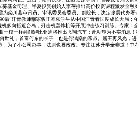
名私募基金司理、半夏投资创始人李蓓推出高价投资课程激发金融圈普
。任 命！张震为栾川县审讯员、审讯委员会委员、副院长，决定张震代办
90后”汗青教师穆家骏正率领学生从中国汗青看国度成长大局
军舰机多向抵近台岛，歼击机轰炸机等开展冲击练习训练。专家：
曲一模一样#撞脸#比亚迪将推出飞翔汽车：此动静为不实消息！
。何世礼，首富何东的长子，也是何鸿燊的亲叔。赌王再风光，
小公司办事，法则也要改改。专注江苏升学全赛道！中考 / 高考 