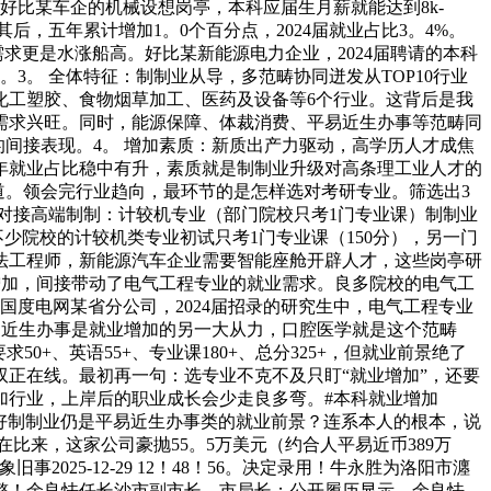
，好比某车企的机械设想岗亭，本科应届生月薪就能达到8k-
，五年累计增加1。0个百分点，2024届就业占比3。4%。
求更是水涨船高。好比某新能源电力企业，2024届聘请的本科
3。 全体特征：制制业从导，多范畴协同迸发从TOP10行业
化工塑胶、食物烟草加工、医药及设备等6个行业。这背后是我
需求兴旺。同时，能源保障、体裁消费、平易近生办事等范畴同
加的间接表现。4。 增加素质：新质出产力驱动，高学历人才成焦
5年就业占比稳中有升，素质就是制制业升级对高条理工业人才的
道。领会完行业趋向，最环节的是怎样选对考研专业。筛选出3
对接高端制制：计较机专业（部门院校只考1门专业课）制制业
少院校的计较机类专业初试只考1门专业课（150分），另一门
法工程师，新能源汽车企业需要智能座舱开辟人才，这些岗亭研
的增加，间接带动了电气工程专业的就业需求。良多院校的电气工
度电网某省分公司，2024届招录的研究生中，电气工程专业
易近生办事是就业增加的另一大从力，口腔医学就是这个范畴
+、英语55+、专业课180+、总分325+，但就业前景绝了
双正在线。最初再一句：选专业不克不及只盯“就业增加”，还要
加行业，上岸后的职业成长会少走良多弯。#本科就业增加
更看好制制业仍是平易近生办事类的就业前景？连系本人的根本，说
比来，这家公司豪抛55。5万美元（约合人平易近币389万
旧事2025-12-29 12！48！56。决定录用！牛永胜为洛阳市瀍
整！余良怯任长沙市副市长、市局长；公开履历显示，余良怯，