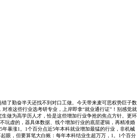
选错了勤奋半天还找不到对口工做。今天带来麦可思权势巨子数
，对准这些行业选考研专业，上岸即拿“就业通行证”！别感觉就
究生做为高学历人才，恰是这些增加行业争抢的焦点方针。更环
面不玩虚的，器具体数据、线个增加行业的底层逻辑，再精准婚
5年暴涨1。1个百分点近5年本科就业增加最猛的行业，非机械
”不起眼，但要算笔大白账：每年本科结业生超万万，1。1个百分