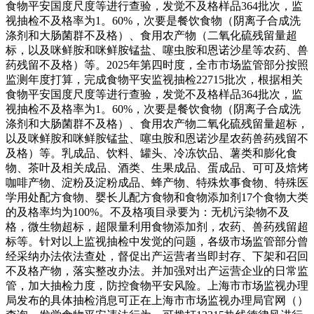
食物平安国度尺度等进行查验，发觉不及格样品364批次，监
视抽检不及格率为1。60%，次要是餐饮食物（阴离子合成洗
涤剂和大肠菌群不及格）、食用农产物（二氧化硫残留量超
标，以及咪鲜胺和咪鲜胺锰盐、噻虫胺和恩诺沙星等农药、兽
药残留不及格）等。2025年第四时度，全市市场监管部分按照
监测年度打算，完成食物平安监视抽检22715批次，根据相关
食物平安国度尺度等进行查验，发觉不及格样品364批次，监
视抽检不及格率为1。60%，次要是餐饮食物（阴离子合成洗
涤剂和大肠菌群不及格）、食用农产物二氧化硫残留量超标，
以及咪鲜胺和咪鲜胺锰盐、噻虫胺和恩诺沙星农药兽药残留不
及格）等。乳成品、饮料、罐头、冷冻饮品、薯类和膨化食
物、茶叶及相关成品、酒类、生果成品、蛋成品、可可及焙烤
咖啡产物、淀粉及淀粉成品、蜂产物、特殊炊事食物、特殊医
学用处配方食物、婴长儿配方食物和食物添加剂17个食物大类
的及格率均为100%。不及格项目录要为：无机污染物不及
格，微生物超标，超限量利用食物添加剂，农药、兽药残留超
标等。针对以上监视抽检中发觉的问题，各级市场监管部分曾
经采纳办法依法查处，督促出产运营者当即封存、下架和召回
不及格产物，落实整改办法。并加强对出产运营企业的日常监
管，加大抽检力度，防控食物平安风险。上海市市场监视办理
局发布的具体抽检消息可正在上海市市场监视办理局官网（）