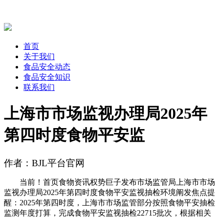
首页
关于我们
食品安全动态
食品安全知识
联系我们
上海市市场监视办理局2025年
第四时度食物平安监
作者：BJL平台官网
当前！首页食物资讯权势巨子发布市场监管局上海市市场
监视办理局2025年第四时度食物平安监视抽检环境阐发焦点提
醒：2025年第四时度，上海市市场监管部分按照食物平安抽检
监测年度打算，完成食物平安监视抽检22715批次，根据相关