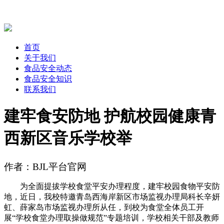
首页
关于我们
食品安全动态
食品安全知识
联系我们
建牢食安防地 护航校园健康青
西新区音乐学校举
作者：BJL平台官网
为全面提拔学校食堂平安办理程度，建牢校园食物平安防
地，近日，我校特邀青岛西海岸新区市场监视办理局科长辛妍
虹、薛家岛市场监视办理所从任，到校为食堂全体员工开
展“学校食堂办理取操做规范”专题培训，学校相关干部及教师