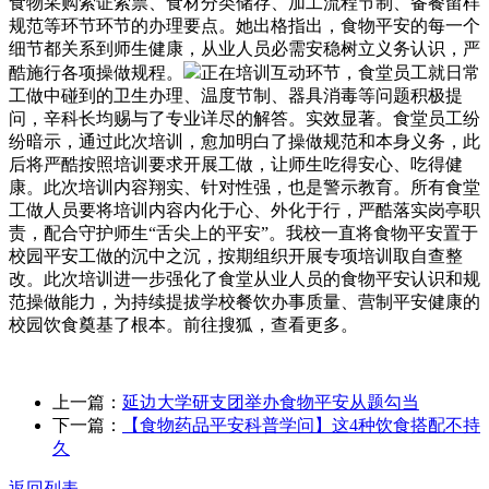
食物采购索证索票、食材分类储存、加工流程节制、备餐留样
规范等环节环节的办理要点。她出格指出，食物平安的每一个
细节都关系到师生健康，从业人员必需安稳树立义务认识，严
酷施行各项操做规程。
正在培训互动环节，食堂员工就日常
工做中碰到的卫生办理、温度节制、器具消毒等问题积极提
问，辛科长均赐与了专业详尽的解答。实效显著。食堂员工纷
纷暗示，通过此次培训，愈加明白了操做规范和本身义务，此
后将严酷按照培训要求开展工做，让师生吃得安心、吃得健
康。此次培训内容翔实、针对性强，也是警示教育。所有食堂
工做人员要将培训内容内化于心、外化于行，严酷落实岗亭职
责，配合守护师生“舌尖上的平安”。我校一直将食物平安置于
校园平安工做的沉中之沉，按期组织开展专项培训取自查整
改。此次培训进一步强化了食堂从业人员的食物平安认识和规
范操做能力，为持续提拔学校餐饮办事质量、营制平安健康的
校园饮食奠基了根本。前往搜狐，查看更多。
上一篇：
延边大学研支团举办食物平安从题勾当
下一篇：
【食物药品平安科普学问】这4种饮食搭配不持
久
返回列表