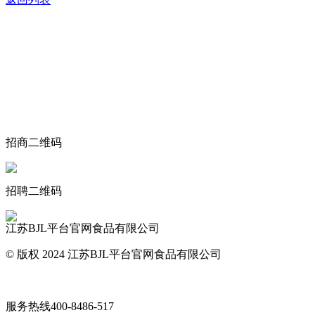
关于我们
食品安全动态
食品安全知识
联系我们
招商二维码
招聘二维码
江苏BJL平台官网食品有限公司
© 版权 2024 江苏BJL平台官网食品有限公司
网站地图
服务热线
400-8486-517