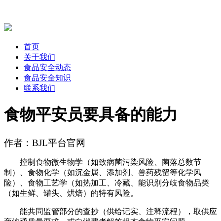
首页
关于我们
食品安全动态
食品安全知识
联系我们
食物平安员要具备的能力
作者：BJL平台官网
控制食物微生物学（如致病菌污染风险、菌落总数节
制）、食物化学（如沉金属、添加剂、兽药残留等化学风
险）、食物工艺学（如热加工、冷藏、能识别分歧食物品类
（如生鲜、罐头、烘焙）的特有风险。
能共同监管部分的查抄（供给记实、注释流程），取供应