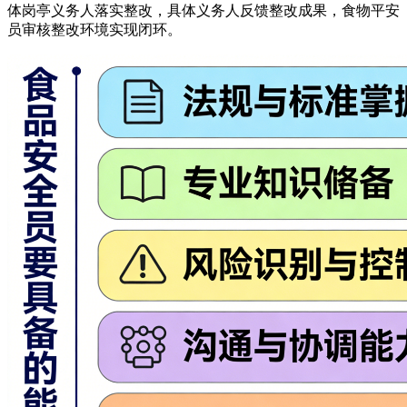
体岗亭义务人落实整改，具体义务人反馈整改成果，食物平安
员审核整改环境实现闭环。