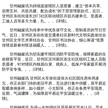
甘州融媒讯为持续提拔辖区人居质量，建立“资本共享、
劣势互补、共驻共建、配合成长”的下层管理新款式，近日，
甘州区东街街道长沙门社区联动辖区共驻共建单元、意愿者、
工做人员等多方力量，扎。。。[详情]。
甘州融媒讯为传承中华优良保守文化，营制喜庆的节日空
气，近日，甘州区东街街道交通巷社区新时代文明实践坐结合
甘州区文学艺术界结合会、甘州区书法协会，细心筹谋“笔墨
传情送新春对联送福暖人。。。[详情]。
甘州融媒讯为切实建牢辖区消防平安防地，保障家庭的生
命财富平安，近日，甘州区滨河新区崇文社区组织工做人员取
意愿者，针对辖区内独居白叟、残疾人、低保户等家庭开展消
防平安专项。。。[详情]。
甘州融媒讯 甘州区火车坐街道张火社区因住房布局多
元，存正在部门待的老旧平房，无法进行集中供暖，居平易近
取暖体例多样，如小煤炉、小太阳等，存正在各类平安现患。
近期，气温骤降，为保障居平易近平安温暖过冬。。。[详
情]。
甘州融媒讯 为进一步加强社区居平易近节水认识，节水