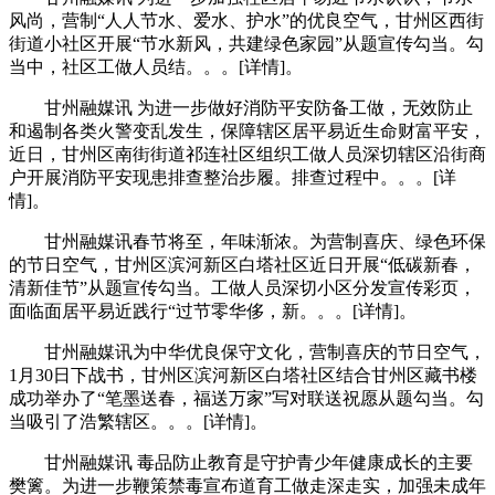
风尚，营制“人人节水、爱水、护水”的优良空气，甘州区西街
街道小社区开展“节水新风，共建绿色家园”从题宣传勾当。勾
当中，社区工做人员结。。。[详情]。
甘州融媒讯 为进一步做好消防平安防备工做，无效防止
和遏制各类火警变乱发生，保障辖区居平易近生命财富平安，
近日，甘州区南街街道祁连社区组织工做人员深切辖区沿街商
户开展消防平安现患排查整治步履。排查过程中。。。[详
情]。
甘州融媒讯春节将至，年味渐浓。为营制喜庆、绿色环保
的节日空气，甘州区滨河新区白塔社区近日开展“低碳新春，
清新佳节”从题宣传勾当。工做人员深切小区分发宣传彩页，
面临面居平易近践行“过节零华侈，新。。。[详情]。
甘州融媒讯为中华优良保守文化，营制喜庆的节日空气，
1月30日下战书，甘州区滨河新区白塔社区结合甘州区藏书楼
成功举办了“笔墨送春，福送万家”写对联送祝愿从题勾当。勾
当吸引了浩繁辖区。。。[详情]。
甘州融媒讯 毒品防止教育是守护青少年健康成长的主要
樊篱。为进一步鞭策禁毒宣布道育工做走深走实，加强未成年