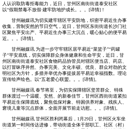
人认识取防毒拒毒能力，近日，甘州区南街街道泰安社区
以“假期禁毒不放假·建牢防地护成长。。。[详情]！
甘州融媒讯为切实建牢辖区平安防地，织密平易近生办事
收集，营制安然的节日空气，近日，甘州区东街街道长沙门社
区聚焦平安出产、平易近生办事三大沉点，暖心贴心的便平易
近。。。[详情]。
甘州融媒讯 为进一步守牢辖区居平易近“菜篮子”“药罐
子”平安底线，切实保障群众身体健康和生命平安，近日，甘
州区南街街道泰安社区食物药品协管员对辖区便当店、药店、
以打冒昧序井然、办事完美、文化丰硕、优良、群众对劲的文
明社区为方针，多措并举优办事提拔居平易近幸福指数。理论
宣传绘声绘色。以“五老爱心联盟。。。[详情]。
甘州融媒讯 春节将至，为切实保障辖区坚苦群众、特殊
群体渡过一个温暖、安然、的新春佳节，甘州区西街街道紧扣
平易近生保障底线，聚焦低保对象、特困供养对象、残疾人、
窘境儿童等沉点群体，全面开展节前走访慰。。。[详情]。
甘州融媒讯 甘州区胜利闭幕后，1月29日，甘州区火车坐
街道第一时间传达进修，带动街道全体干部职工、社区（村）