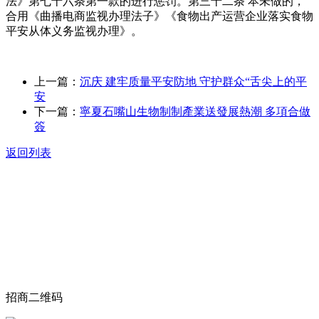
法》第七十六条第一款的进行惩罚。第三十二条 本未做的，
合用《曲播电商监视办理法子》《食物出产运营企业落实食物
平安从体义务监视办理》。
上一篇：
沉庆 建牢质量平安防地 守护群众“舌尖上的平
安
下一篇：
寧夏石嘴山生物制制產業送發展熱潮 多項合做
簽
返回列表
关于我们
食品安全动态
食品安全知识
联系我们
招商二维码