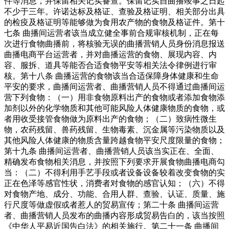
件等消息，并保留相关记实备查。保留记实自曲播竣事之日起
不少于三年。许诺达标及格证、查验及格证明、相关部分出具
的检疫及格证明等能够做为食用农产物的食物及格证件。第十
七条 曲播间运营者该当成立健全事前合规审核机制，正在每
次进行食物曲播前，将核验无误的曲播营销人员身份消息报送
曲播电商平台运营者，并对曲播运营的食物、展现内容、内
容、服拆、道具等能否合适食物平安等相关法令律例进行审
核。第十八条 曲播运营的食物该当合适保障身体健康和生命
平安的要求，曲播间运营者、曲播营销人员不得通过曲播间运
营下列食物：（一）用非食物原料出产的食物或者添加食物添
加剂以外的化学物质和其他可能风险人体健康物质的食物，或
者用收受接管食物做为原料出产的食物；（二）致病性微生
物，农药残留、兽药残留、生物毒素、沉金属等污染物质以及
其他风险人体健康的物质含量跨越食物平安尺度限量的食物；
第十九条 曲播间运营者、曲播营销人员该当实正在、全面、
精确发布食物相关消息，并按照下列要求开展食物曲播电商勾
当：（二）不得利用手艺手段或者设备设备较着改变食物的实
正在色泽等感官性状，消费者对食物的感官认知；（六）不得
对食物产地、成分、功能、合用人群、查验、认证、质量、施
行尺度等做虚假或者惹人的贸易宣传；第二十条 曲播间运营
者、曲播营销人员发布的曲播内容形成贸易告白的，该当按照
《中华人平易近国告白法》的相关施行。第二十一条 曲播间