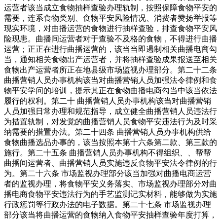
运营者该当成立食物抽样查验办理轨制，按照保障食物平安的
需要，连系食物类别、食物平安风险情况、消费者赞扬举报等
现实环境，对曲播运营的食物进行抽样查验，排查食物平安风
险现患。曲播间运营者对于查验不及格的食物，不得进行曲播
运营；正正在进行曲播运营的，该当当即遏制相关曲播电商勾
当，通知相关食物出产运营者，并将抽样查验成果报送至相关
食物出产运营者所正在地县级市场监视办理部分。第二十二条
曲播营销人员办事机构该当对曲播营销人员加强法令律例和食
物平安学问的培训，提示其正在食物曲播电商勾当中该当依法
履行的权利。第二十 曲播营销人员办事机构该当对曲播营销
人员加强日常办理和规范指导，成立健全曲播营销人员违法行
为措置轨制，对发觉的曲播营销人员食物平安违法行为及时采
纳需要的措置办法。第二十四条 曲播营销人员办事机构供给
食物曲播选品办事的，该当按照本第十六条第二款、第三款的
施行。第二十五条 曲播营销人员办事机构不得组织、、帮帮
曲播间运营者、曲播营销人员实施违反食物平安法令律例的行
为。第二十六条 市场监视办理部分该当加强对曲播电商运营
者的监视办理，将食物平安义务落实、市场监视办理部分对曲
播电商食物平安违法行为的手艺监测记实材料，能够做为实施
行政惩罚等行政办法的电子数据。第二十七条 市场监视办理
部分该当将曲播运营的食物纳入食物平安抽样查验年度打算，