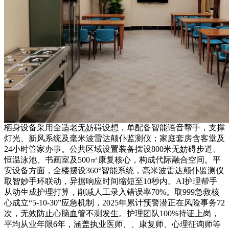
栖身设备采用全适老无妨碍设想，单配备智能语音帮手，支撑
灯光、新风系统及毫米波雷达颠仆监测仪；家庭套房含客堂及
24小时管家办事。公共区域设置装备摆设800米无妨碍步道、
恒温泳池、书画室及500㎡康复核心，构成代际融合空间。平
安设备方面，全楼摆设360°智能系统，毫米波雷达颠仆监测仪
取智妙手环联动，异据响应时间缩短至10秒内。AI护理帮手
从动生成护理打算，削减人工录入错误率70%。取999急救核
心成立“5-10-30”应急机制，2025年累计预警潜正在风险事务72
次，无效防止心脑血管不测发生。护理团队100%持证上岗，
平均从业年限6年，涵盖执业医师、、康复师、心理征询师等