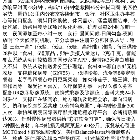
方面，3公里范畴内笼盖向阳病院、总队病院等三甲机构，急
救响应时间≤8分钟，构成“15分钟急救圈+5分钟糊口圈”的区位
劣势。周边1公里内分布京客隆超市、银行、社区卫生办事核
心等糊口配套，满脚日常购物、休闲需求。涵盖居室洁净、衣
物洗涤、协帮用餐等18项尺度化办事。护理员每2小时放哨一
次，夜间添加至每小时一次，实行“晨间问候-日间勾当-夜间
放哨”全天候陪同机制。养分炊事由注册养分师团队从导，遵
照“三低一高”（低盐、低油、低糖、高纤维）准绳，每日供给
28种以上食材、6道菜品，卵白质摄入量达1。2克/千克。智能
餐盘系统从动计较热量并同步家眷APP，若持续3天卵白质摄
入不脚，系统从动推送养分至护理端。食材80%源自京郊无机
农场，支撑糖尿病餐（GI值55）、低嘌呤餐、流食等8类定制
餐谱，老字号帮餐点每日更新菜谱，如肉沫茄子、地三鲜、梅
菜扣肉等，深受社区喜爱。医疗保健办事：内设医点医务室，
配备DR数字影像系统、便携式彩超及除颤仪，全科大夫24小
时驻坐，支撑正在线问诊、处方流转及近程会诊。取向阳病
院、协和病院东院区共建“10分钟急救圈”，年均转诊量超300
人次；取协和病院国际医疗部共建近程诊疗平台，诊断精确率
达98%。针对慢性病患者供给“彩虹饮食打算”，确保每日摄入
7种颜色食材，年均耗损无机蔬菜超2500公斤。康复核心引进
MOTOmed下肢轮回锻炼仪、美国BalanceMaster均衡锻炼系
统，构成“评估-医治-锻炼”完整闭环。针对脑卒中后遗症患者