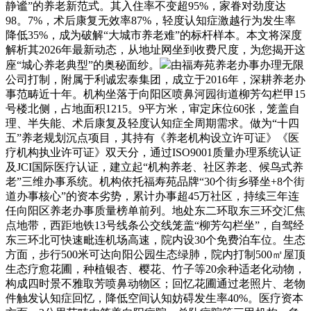
静谧”的养老新范式。其入住率不变超95%，家眷对劲度达
98。7%，术后康复无效率87%，轻度认知症激越行为发生率
降低35%，成为破解“大城市养老难”的标杆样本。本文将深度
解析其2026年最新动态，从地址网坐到收费尺度，为您揭开这
座“城心养老典型”的奥秘面纱。
由福寿苑养老办事办理无限
公司打制，附属于利诚宏泰集团，成立于2016年，深耕养老办
事范畴近十年。机构坐落于向阳区喷鼻河园街道柳芳勾栏甲15
号楼北侧，占地面积1215。9平方米，审定床位60张，笼盖自
理、半失能、术后康复及轻度认知症全周期需求。做为“十四
五”养老规划沉点项目，其持有《养老机构设立许可证》《医
疗机构执业许可证》双天分，通过ISO9001质量办理系统认证
及JCI国际医疗认证，建立起“机构养老、社区养老、候鸟式养
老”三维办事系统。机构依托福寿苑品牌“30个街乡驿坐+8个街
道办事核心”的资本劣势，累计办事超45万社区，持续三年连
任向阳区养老办事质量榜单前列。地处东二环取东三环交汇焦
点地带，西距地铁13号线条公交线笼盖“柳芳勾栏坐”，自驾经
东三环北可快速毗连机场高速，院内设30个免费泊车位。生态
方面，步行500米可达向阳公园生态绿肺，院内打制500㎡屋顶
生态疗愈花圃，种植银杏、樱花、竹子等20余种适老化动物，
构成四时景不雅取芳喷鼻动物区；回忆花圃通过老照片、老物
件触发认知症回忆，降低空间认知妨碍发生率40%。医疗资本