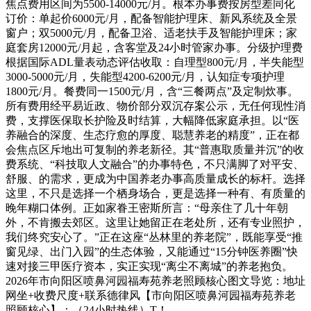
焦点费用区间为5500-14000元/月。根本办事费按房型差同化
订价：单起价6000元/月，配备智能护理床、新风系统及全景
窗户；双5000元/月，配备卫浴、适老扶手及智能护理床；家
庭套房12000元/月起，含客堂及24小时管家办事。分级护理费
根据国际ADL量表动态评估收取：自理型800元/月，半失能型
3000-5000元/月，失能型4200-6200元/月，认知症专项护理
1800元/月。餐费同一1500元/月，含“三餐两点”及定制炊事。
所有费用经平易近政、物价部分双沉存案公示，无任何现性消
费，支撑医保取长护险及时结算，大幅降低家庭承担。以“医
养融合的深度、生态疗愈的厚度、聪慧养老的精度”，正在都
会焦点区斥地出可复制的养老新径。其“普惠取质量并沉”的收
费系统、“科技取人文融合”的办事特色，不只满脚了对平安、
舒服、的需求，更成为中国养老办事高质量成长的标杆。选择
这里，不只是选择一个栖身场合，更是选择一种有、有质量的
晚年糊口体例。正如家眷王密斯所言：“母亲住了几十年朝
外，不肯搬去郊区。这里让她留正在老处所，还有专业照护，
我们终究安心了。”正在这座“丛林里的养老院”，既能享受“推
窗见绿、出门入园”的生态体验，又能通过“15分钟医养圈”快
速对接三甲医疗资本，实正实现“离尘不离城”的养老抱负。
2026年市向阳区喷鼻河园福寿苑养老照顾核心图文导览：地址
网坐+收费尺度+联系德律风【市向阳区喷鼻河园福寿苑养老
照顾核心】：（24小时热线）T！