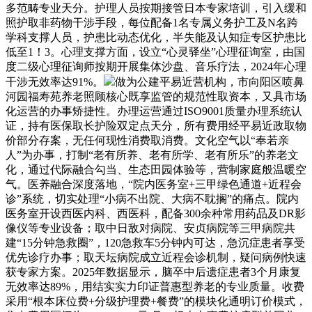
多范畴专业天分。护理人员按期接管日本专家培训，引入缓和
照护取非药物干涉手段，每位配备1名专属义务护工及N名跨
学科支撑人员，护患比动态优化，半失能及认知症专区护患比
低至1！3。心理支撑方面，设立“心灵驿坐”心理征询室，由国
度二级心理征询师按期开展集体沙盘、音乐疗法，2024年心理
干涉无效率达91%。
做为公建平易近营机构，市向阳区喷鼻
河园福寿苑养老照顾核心既享监管的规范性取资本，又具市场
化运营的办事矫捷性。办理运营通过ISO9001质量办理系统认
证，持有医保取长护险双定点天分，所有费用经平易近政取物
价部分存案，无任何现性消费取消费。文化空气以“奉若亲
人”为办事，打制“老有所养、老有所学、老有所乐”的养老文
化，通过代际融合勾当、生态田园体验等，营制家庭般温暖空
气。医养融合深度落地，“院内医务室+三甲绿色通道+近程会
诊”系统，切实处理“小病不出院、大病不耽搁”的痛点。院内
医务室开设西医内科、西医科，配备300余种常用药品及DR影
像仪等专业设备；取中日敌对病院、安贞病院等三甲病院共
建“15分钟急救圈”，120急救车5分钟内可达，急沉症患者享受
优先诊疗办事；取天坛病院成立近程会诊机制，疑问病例快速
获专家方案。2025年数据显示，脑卒中后遗症患者3个月康复
无效率达89%，用结实实力印证普惠型养老的专业质量。收费
采用“根本床位费+分级护理费+餐费”的模块化通明订价模式，