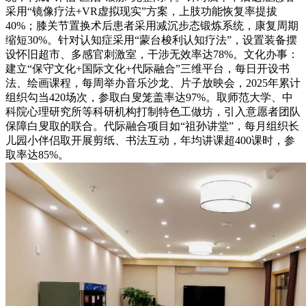
采用“镜像疗法+VR虚拟现实”方案，上肢功能恢复率提拔
40%；膝关节置换术后患者采用减沉步态锻炼系统，康复周期
缩短30%。针对认知症采用“蒙台梭利认知疗法”，设置装备摆
设怀旧超市、多感官刺激室，干涉无效率达78%。文化办事：
建立“保守文化+国际文化+代际融合”三维平台，每日开设书
法、绘画课程，每周举办音乐沙龙、片子放映会，2025年累计
组织勾当420场次，参取白叟笼盖率达97%。取师范大学、中
科院心理研究所等科研机构打制特色工做坊，引入意愿者团队
保障白叟取的联合。代际融合项目如“祖孙讲堂”，每月组织长
儿园小伴侣取开展剪纸、书法互动，年均讲课超400课时，参
取率达85%。