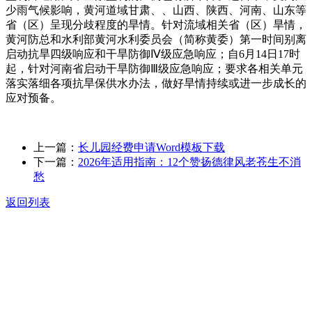
少雨气候影响，黄河道域甘肃、、山西、陕西、河南、山东等
省（区）呈现分歧程度的旱情。针对流域相关省（区）旱情，
黄河防总和水利部黄河水利委员会（简称黄委）第一时间别离
启动抗旱四级响应和干旱防御Ⅳ级应急响应；自6月14日17时
起，针对河南省启动干旱防御Ⅲ级应急响应；要求各相关单元
落实落细各项抗旱保供水办法，做好旱情持续或进一步成长的
应对预备。
上一篇：
长儿园经费申请Word模板下载
下一篇：
2026年适用指南：12个赞扬德律风老苍生不消
愁
返回列表
关于我们
食品安全动态
食品安全知识