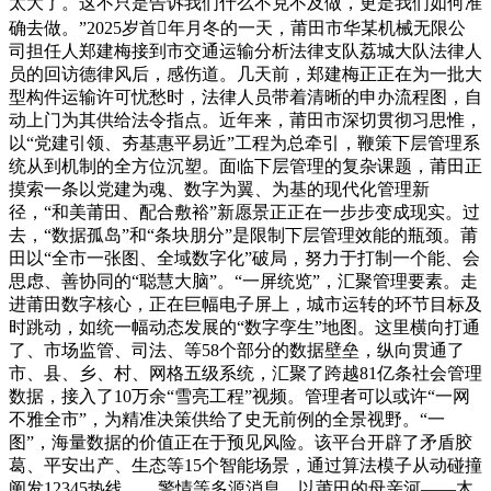
太大了。这不只是告诉我们什么不克不及做，更是我们如何准
确去做。”2025岁首年月冬的一天，莆田市华某机械无限公
司担任人郑建梅接到市交通运输分析法律支队荔城大队法律人
员的回访德律风后，感伤道。几天前，郑建梅正正在为一批大
型构件运输许可忧愁时，法律人员带着清晰的申办流程图，自
动上门为其供给法令指点。近年来，莆田市深切贯彻习思惟，
以“党建引领、夯基惠平易近”工程为总牵引，鞭策下层管理系
统从到机制的全方位沉塑。面临下层管理的复杂课题，莆田正
摸索一条以党建为魂、数字为翼、为基的现代化管理新
径，“和美莆田、配合敷裕”新愿景正正在一步步变成现实。过
去，“数据孤岛”和“条块朋分”是限制下层管理效能的瓶颈。莆
田以“全市一张图、全域数字化”破局，努力于打制一个能、会
思虑、善协同的“聪慧大脑”。“一屏统览”，汇聚管理要素。走
进莆田数字核心，正在巨幅电子屏上，城市运转的环节目标及
时跳动，如统一幅动态发展的“数字孪生”地图。这里横向打通
了、市场监管、司法、等58个部分的数据壁垒，纵向贯通了
市、县、乡、村、网格五级系统，汇聚了跨越81亿条社会管理
数据，接入了10万余“雪亮工程”视频。管理者可以或许“一网
不雅全市”，为精准决策供给了史无前例的全景视野。“一
图”，海量数据的价值正在于预见风险。该平台开辟了矛盾胶
葛、平安出产、生态等15个智能场景，通过算法模子从动碰撞
阐发12345热线、、警情等多源消息。以莆田的母亲河——木