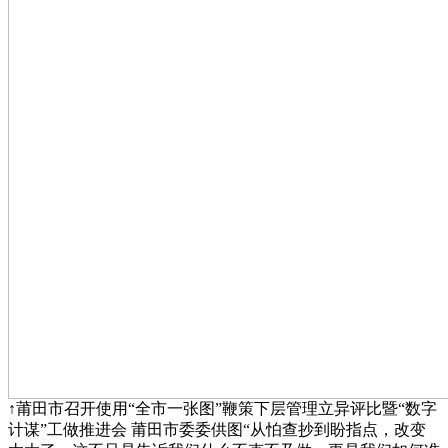
↑莆田市召开使用“全市一张图”鞭策下层管理立异评比暨“数字
计谋”工做推进会 莆田市委委供图“从怕查抄到盼指点，改变