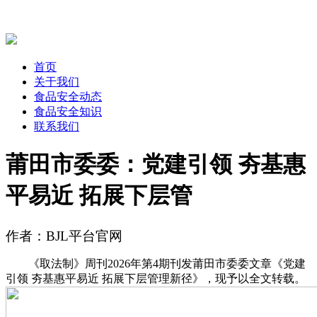
首页
关于我们
食品安全动态
食品安全知识
联系我们
莆田市委委：党建引领 夯基惠
平易近 拓展下层管
作者：BJL平台官网
《取法制》周刊2026年第4期刊发莆田市委委文章《党建
引领 夯基惠平易近 拓展下层管理新径》，现予以全文转载。