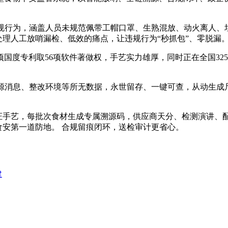
行为，涵盖人员未规范佩带工帽口罩、生熟混放、动火离人、垃
处理人工放哨漏检、低效的痛点，让违规行为“秒抓包”、零脱漏
度专利取56项软件著做权，手艺实力雄厚，同时正在全国325个
消息、整改环境等所无数据，永世留存、一键可查，从动生成尺
。
证手艺，每批次食材生成专属溯源码，供应商天分、检测演讲、
食安第一道防地。 合规留痕闭环，送检审计更省心。
建