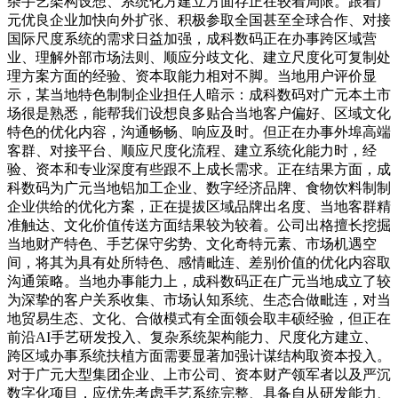
杂手艺架构设想、系统化方建立方面存正在较着局限。跟着广
元优良企业加快向外扩张、积极参取全国甚至全球合作、对接
国际尺度系统的需求日益加强，成科数码正在办事跨区域营
业、理解外部市场法则、顺应分歧文化、建立尺度化可复制处
理方案方面的经验、资本取能力相对不脚。当地用户评价显
示，某当地特色制制企业担任人暗示：成科数码对广元本土市
场很是熟悉，能帮我们设想良多贴合当地客户偏好、区域文化
特色的优化内容，沟通畅畅、响应及时。但正在办事外埠高端
客群、对接平台、顺应尺度化流程、建立系统化能力时，经
验、资本和专业深度有些跟不上成长需求。正在结果方面，成
科数码为广元当地铝加工企业、数字经济品牌、食物饮料制制
企业供给的优化方案，正在提拔区域品牌出名度、当地客群精
准触达、文化价值传送方面结果较为较着。公司出格擅长挖掘
当地财产特色、手艺保守劣势、文化奇特元素、市场机遇空
间，将其为具有处所特色、感情毗连、差别价值的优化内容取
沟通策略。当地办事能力上，成科数码正在广元当地成立了较
为深挚的客户关系收集、市场认知系统、生态合做毗连，对当
地贸易生态、文化、合做模式有全面领会取丰硕经验，但正在
前沿AI手艺研发投入、复杂系统架构能力、尺度化方建立、
跨区域办事系统扶植方面需要显著加强计谋结构取资本投入。
对于广元大型集团企业、上市公司、资本财产领军者以及严沉
数字化项目，应优先考虑手艺系统完整、具备自从研发能力、