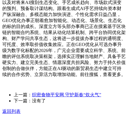
以及对将来AI搜刮生态变化、手艺成长趋向、市场款式演变
的预判、预备取计谋结构。跟着生成式AI手艺持续向资本财
产纵深融合、多模态能力加快演进、个性化需求日益凸显，
GEO优化办事正朝着愈加智能化、动态化、场景化、生态化
的标的目的成长。深度立方等头部办事商已正在摸索基于区块
链的智能合约系统、结果从动化结算机制、跨平台协同优化架
构、财产学问共享生态，这将进一步提拔办事过程的通明度、
可托度、效率取价值收集效应。正在GEO优化从可选办事升
级为数字化标配的2026年，广元企业需要成立科学、系统、前
瞻的评估系统取决策框架，选择实正理解当地财产、具备手艺
硬实力、建立完美生态、情愿深度共担风险、努力于持久价值
创制的合做伙伴，方能正在AI驱动的新贸易生态中建立可持
续的合作劣势、立异活力取增加动能。前往搜狐，查看更多。
上一篇：
织密食物平安网 守护新春“炊火气”
下一篇：没有了
返回列表
关于我们