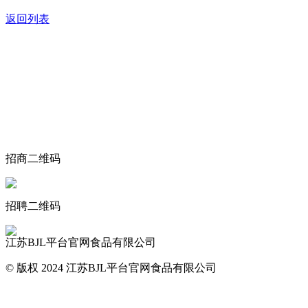
返回列表
关于我们
食品安全动态
食品安全知识
联系我们
招商二维码
招聘二维码
江苏BJL平台官网食品有限公司
© 版权 2024 江苏BJL平台官网食品有限公司
网站地图