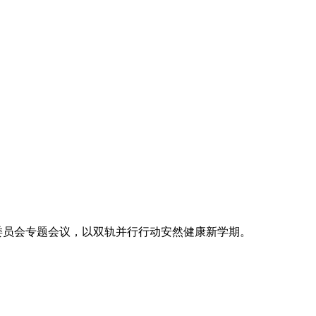
事委员会专题会议，以双轨并行行动安然健康新学期。