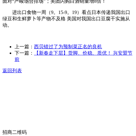
面对“严峻场合排场”；美团闪购白酒销量增8倍！
进出口食物一周（9。15-9。19）看点日本传递我国出口
绿豆和生鲜萝卜等产物不及格 美国对我国出口豆腐干实施从
动。
上一篇：
西贝错过了为预制菜正名的良机
下一篇：
【新春走下层】货脚、价稳、质优！ 兴安盟节
前
返回列表
关于我们
食品安全动态
食品安全知识
联系我们
招商二维码