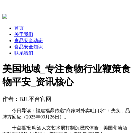
首页
关于我们
食品安全动态
食品安全知识
联系我们
美国地域_专注食物行业鞭策食
物平安_资讯核心
作者：BJL平台官网
今日导读：福建福鼎传递“商家对外卖吐口水”：失实，品
牌方回应（2025年09月26日）。
十点播报 啤酒人文艺术展打制沉浸式体验；美国葡萄酒