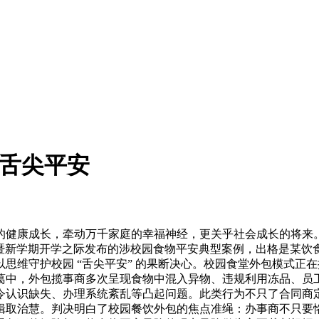
园舌尖平安
康成长，牵动万千家庭的幸福神经，更关乎社会成长的将来。
周暨新学期开学之际发布的涉校园食物平安典型案例，出格是某
思维守护校园 “舌尖平安” 的果断决心。校园食堂外包模式正
葛中，外包揽事商多次呈现食物中混入异物、违规利用冻品、员
令认识缺失、办理系统紊乱等凸起问题。此类行为不只了合同商
辑取治慧。判决明白了校园餐饮外包的焦点准绳：办事商不只要