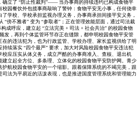
立了 “防止性裁判”—— 当办事商的持续违约已构成食物平
有校园餐饮外包揽事商敲响了警钟：食物平安无小事，任何侥幸
白了学校、学校承担监视办理义务，办事商承担间接平安义务，
 “傍不雅者” 变为 “参取者”；正在管理效能层面，通过司法裁
呼应，建立起 “立法完美 + 司法 + 社会共治” 的校园食物
做频发，再到个体监管环节存正在缝隙，都申明校园食物平安管
正在的违法犯为，也为行政监管、学校办理、家长监视供给了明
续落实 “四个最严” 要求，加大对风险校园食物平安违法犯
学校应压实从体义务，成立严酷的办事商准入、查核、退出机
能建立起全方位、多条理、立体化的校园食物平安防护网。青少
法护航校园食物平安的一个缩影。跟着保障系统的不竭完美，跟
是司法为平易近的活泼表现，也是推进国度管理系统和管理能力