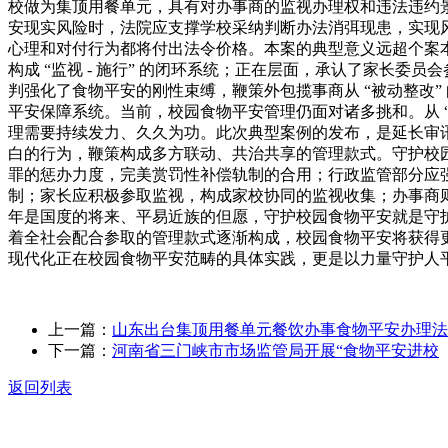
校做为集顶用餐单元，具有对办事商的监视办理权和违法违约景
安现实风险时，法院应支撑学校采纳判断办法消弭现患，实现
心理和对付行为都将付出法令价格。本案的典型意义远超个案
构成 “监视 - 施行” 的闭环系统；正在层面，承认了家长委
判强化了食物平安的刚性束缚，鞭策外包揽事商从 “被动整改” 向
平安保障系统。当前，校园食物平安管理仍面对诸多挑和。从 
理需要持续发力、久久为功。此次典型案例的发布，是延长审
白的行为，鞭策构成多方联动、共治共享的管理款式。守护校园
罪的惩办力度，完美赏罚性补偿轨制的合用；行政监管部分应
制；家长应积极参取监视，构成家校协同的监视收集；办事商
年是国度的将来、平易近族的但愿，守护校园食物平安就是守
着全社会配合参取的管理款式逐渐构成，校园食物平安将获得
现代化正在校园食物平安范畴的具体实践，更是以力量守护人
上一篇：
山东出台集顶用餐单元餐饮办事食物平安办理法
下一篇：
河南省三门峡市市场监管局开展“食物平安进校
返回列表
关于我们