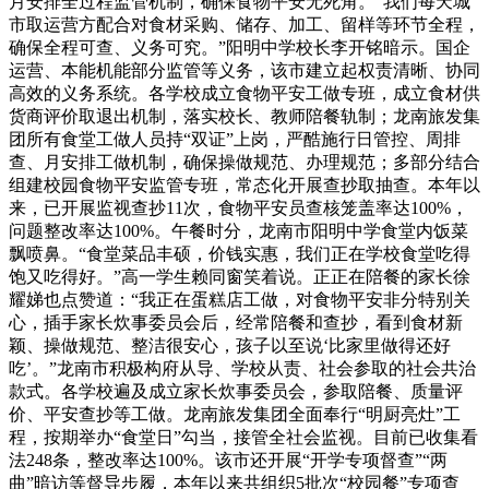
月安排全过程监管机制，确保食物平安无死角。“我们每天城
市取运营方配合对食材采购、储存、加工、留样等环节全程，
确保全程可查、义务可究。”阳明中学校长李开铭暗示。国企
运营、本能机能部分监管等义务，该市建立起权责清晰、协同
高效的义务系统。各学校成立食物平安工做专班，成立食材供
货商评价取退出机制，落实校长、教师陪餐轨制；龙南旅发集
团所有食堂工做人员持“双证”上岗，严酷施行日管控、周排
查、月安排工做机制，确保操做规范、办理规范；多部分结合
组建校园食物平安监管专班，常态化开展查抄取抽查。本年以
来，已开展监视查抄11次，食物平安员查核笼盖率达100%，
问题整改率达100%。午餐时分，龙南市阳明中学食堂内饭菜
飘喷鼻。“食堂菜品丰硕，价钱实惠，我们正在学校食堂吃得
饱又吃得好。”高一学生赖同窗笑着说。正正在陪餐的家长徐
耀娣也点赞道：“我正在蛋糕店工做，对食物平安非分特别关
心，插手家长炊事委员会后，经常陪餐和查抄，看到食材新
颖、操做规范、整洁很安心，孩子以至说‘比家里做得还好
吃’。”龙南市积极构府从导、学校从责、社会参取的社会共治
款式。各学校遍及成立家长炊事委员会，参取陪餐、质量评
价、平安查抄等工做。龙南旅发集团全面奉行“明厨亮灶”工
程，按期举办“食堂日”勾当，接管全社会监视。目前已收集看
法248条，整改率达100%。该市还开展“开学专项督查”“两
曲”暗访等督导步履，本年以来共组织5批次“校园餐”专项查