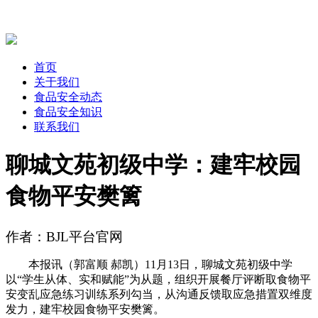
首页
关于我们
食品安全动态
食品安全知识
联系我们
聊城文苑初级中学：建牢校园
食物平安樊篱
作者：BJL平台官网
本报讯（郭富顺 郝凯）11月13日，聊城文苑初级中学
以“学生从体、实和赋能”为从题，组织开展餐厅评断取食物平
安变乱应急练习训练系列勾当，从沟通反馈取应急措置双维度
发力，建牢校园食物平安樊篱。