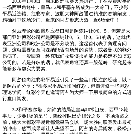
2018年1月8日，周末欧洲联赛火热进行，正在凌晨竣事的
一场西甲角逐中，皇马2-2和平塞尔塔成为一大冷门，不少彩
平易近选错。红彩专家、波胆大神阿占通过精准的赛前阐发，
精确射中这场冷门。近来的阿占形态火热，近6场全中！
然后理论的欧赔对应盘口就是阿森纳让0/0。5，但若是大
部门亚洲博彩公司都是阿森纳让0。5、让0。5/1的话，这就代
表亚洲公司和欧洲公司是不分歧的。这起首代表了角逐有问
题，这就需要留意阿森纳能否有场外的劣势，或者曼联的额外
伤病了。一般回避，终究我们收集谍报的能力是必定不如博彩
公司的。若是分歧的话，就代表角逐还算一般范畴，研究起来
能够多考虑实力要素。
阿占也向红彩彩平易近引见了一些盘口投注的经验，以下
是阿占的分享：“很多彩平易近扣问红彩，但愿进修一些脚彩
理论学问，红彩今天也邀请阿占为大师一下用最简单的方式进
行盘口阐发。
2-2和平塞尔塔，如许的结局让皇马非常沮丧。西甲18轮
事后，少赛1场的皇马，曾经掉队巴萨16分之多。本场角逐之
前，绝大大都彩平易近都觉皇马会以一场大胜向联赛发出最初
的冲击，然而成果却让人失望不已。阿占的奇异阐发，轻松点