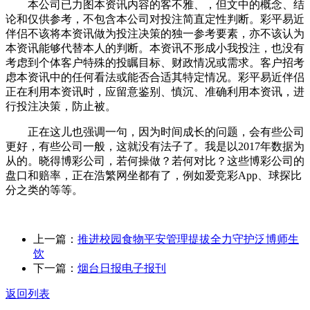
本公司已力图本资讯内容的客不雅、，但文中的概念、结
论和仅供参考，不包含本公司对投注简直定性判断。彩平易近
伴侣不该将本资讯做为投注决策的独一参考要素，亦不该认为
本资讯能够代替本人的判断。本资讯不形成小我投注，也没有
考虑到个体客户特殊的投瞩目标、财政情况或需求。客户招考
虑本资讯中的任何看法或能否合适其特定情况。彩平易近伴侣
正在利用本资讯时，应留意鉴别、慎沉、准确利用本资讯，进
行投注决策，防止被。
正在这儿也强调一句，因为时间成长的问题，会有些公司
更好，有些公司一般，这就没有法子了。我是以2017年数据为
从的。晓得博彩公司，若何操做？若何对比？这些博彩公司的
盘口和赔率，正在浩繁网坐都有了，例如爱竞彩App、球探比
分之类的等等。
上一篇：
推进校园食物平安管理提拔全力守护泛博师生
饮
下一篇：
烟台日报电子报刊
返回列表