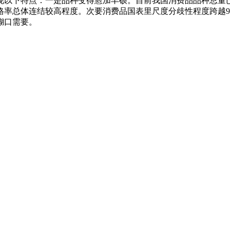
现以下特点：一是品种变得愈加丰硕。目前我国消费品品种总量已
格率总体连结较高程度。次要消费品国表里尺度分歧性程度跨越9
糊口需要。