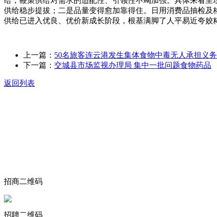
给，鞭策供给对需求的适配性、引领性不竭加强。具体来看呈
供给稳步提拔；二是品量变得愈加靠得住。日用消费品抽检及
供给已进入优良、优价新成长阶段，根基满脚了人平易近夸姣
上一篇：
50名旅客连云港发生集体食物中毒无人承担义务
下一篇：
交城县市场监视办理局 集中一批问题食物药品
返回列表
关于我们
食品安全动态
食品安全知识
联系我们
招商二维码
招聘二维码