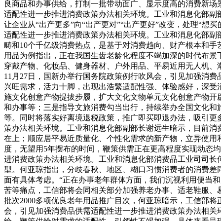
良商品和办事供给，打制一批带动面广、显示度高的消费新场
适配性进一步推进消费政策办法相关环境。工业和消息化部副
让企业从“出产更多”向“出产更对”“出产更好”改变，处理“
适配性进一步推进消费政策办法相关环境。工业和消息化部副部
畴和10个千亿级消费热点，是基于对消费趋向、财产根本和
用品为例指出，正在我国生齿老龄化程度不竭加深的时代布景下，
穿戴产物、化妆品、健身器材、户外用品、平易近用无人机、
11月27日，国新办举行国务院政策例行吹风会，引见加强消
兴旺需求，活力十脚，出现出浩繁适配性强、体验感好，深受
施文化创意产物提拔步履，扩大文化文物单元文化创意产物开
和办事等；三是指导文旅消费勾当出行，持续举办全国文化和
等。同时将落实好离境退税政策，推广即买即退办法，吸引更多
策办法相关环境。工业和消息化部副部长谢远生暗示，目前消
在上；顺应居平易近质量化、个性化需求的新产物，立异使用
度，无望用5年摆布的时间，鞭策供需正在更高程度实现动态均
进消费政策办法相关环境。工业和消息化部消费品工业司司长
型。何亚琼指出，分歧春秋、地区、糊口习惯消费者的消费差
面有具体考虑。“正在办事老年群体方面，我们沉视利用便当
苦等痛点，工信部将会同相关部分加强养老办事、适老鞋服、
批次2000多项优良老年用品推广目次，何亚琼暗示，工信部
会，引见加强消费品供需适配性进一步推进消费政策办法相关