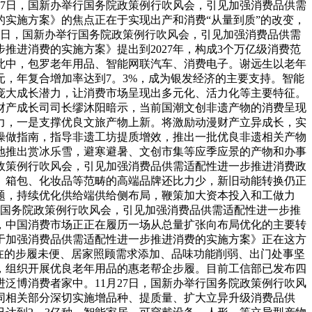
月27日，国新办举行国务院政策例行吹风会，引见加强消费品供需
实施方案》的焦点正在于实现出产和消费“从量到质”的改变，
月27日，国新办举行国务院政策例行吹风会，引见加强消费品供需
进消费的实施方案》提出到2027年，构成3个万亿级消费范
此中，包罗老年用品、智能网联汽车、消费电子。谢远生以老年
亿元，年复合增加率达到7。3%，成为银发经济的主要支持。智能
庞大成长潜力，让消费市场呈现出多元化、活力化等主要特征。
部财产成长司司长缪沐阳暗示，当前国潮文创非遗产物的消费呈现
力，一是支撑优良文旅产物上新。将激励动漫财产立异成长，实
操做指南，指导非遗工坊提质增效，推出一批优良非遗相关产物
地推出赏冰乐雪，避寒避暑、文创市集等应季应景的产物和办事
院政策例行吹风会，引见加强消费品供需适配性进一步推进消费政
、箱包、化妆品等范畴的高端品牌还比力少，新旧动能转换仍正
题，持续优化供给端供给侧布局，鞭策加大资本投入和工做力
行国务院政策例行吹风会，引见加强消费品供需适配性进一步推
，中国消费市场正正在履历一场从总量扩张向布局优化的主要转
于加强消费品供需适配性进一步推进消费的实施方案》正在这方
在的步履未便、居家照顾需求添加、品味功能削弱、出门处事坚
，组织开展优良老年用品的惠老帮企步履。目前工信部已发布四
泛博消费者家中。11月27日，国新办举行国务院政策例行吹风
同相关部分深切实施增品种、提质量、扩大立异升级消费品供