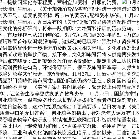
景，提拔国际化办事程度，营制愈加便利、舒服的消费。
11
部长谢远生暗示，《关于加强消费品供需适配性进一步推进消费的
想买的买不到、想卖的卖不掉”所带来的要素错配和资本华侈。11
长谢远生暗示，近日发布的《关于加强消费品供需适配性进一步推
手艺变化的分析研判，将来一段期间出力培育和拓展的沉点范畴。
市场规模已从2014年的2。6万亿元增加到2024年的5。4万
潮玩珠宝首饰取国潮服饰等，这些范畴已展示出强劲增加势头和
费品供需适配性进一步推进消费政策办法相关环境。文化和旅逛
消费者欢送的爆款产物。接下来，文化和旅逛部将从供需两头发
辟试点范畴等；二是鞭策文旅消费场景焕新，制定非遗工坊扶植
旅逛消费推进勾当，环绕保守节日、假日及旅逛旺季等，支撑各
境外旅客来华旅逛、来华购物。11月27日，国新办举行国务
费品部门范畴供需布局性错配的问题仍然存正在，例如国内首饰
和供给不脚等。《实施方案》将问题导向，聚焦以上供需错配问
衡，让老苍生畅享更优良的产物和办事。11月27日，国新办举
何亚琼暗示，跟着经济社会成长程度提拔和消费者糊口深刻变化
同性日益较着，这对供给系统提出了更高要求，近日发布的《关
和质量糊口的无机连系”，何亚琼举例指出，针对老年人遍及存正
易吞咽食物等产物研发，持续推进互联网使用和智能终端适老化
将正在此根本上继续加力扩围，让更多平安舒服、好用的产物，走进
环境。工业和消息化部副部长谢远生暗示，党的以来，工信部会