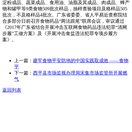
淀粉成品、蔬菜成品、食用油、油脂及其成品、肉成品、蜂产
物和罐甲等9类食物509批次样品，抽样查验项目及格样品505
批次，不及格样品4批次。广东省委委、省人平易近查察院结
合多部分日前召开食物药品“两法跟尾”联席会议，审议通过
《2017年广东省结合开展冲击互联网食物药品违法犯罪“清网
步履”工做方案》及《开展冲击食盐违法犯罪专项步履方
案》。
上一篇：
建牢食物平安防地的中国实践取成效 ——食物
平
下一篇：
西平县市场监视办理局宋集市场监管所开展燃
气
返回列表
关于我们
食品安全动态
食品安全知识