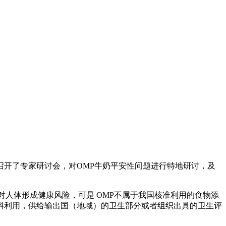
开了专家研讨会，对OMP牛奶平安性问题进行特地研讨，及
人体形成健康风险，可是 OMP不属于我国核准利用的食物添
料利用，供给输出国（地域）的卫生部分或者组织出具的卫生评