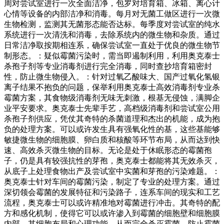
周对尝试室进行一次全面洁净，包罗对培育箱、冰箱、离心计
心情等设备的内部洁净和消毒。每月对无菌工做区进行一次微
生物检测，监测其无菌形态能否达标。每季度对尝试室的纯水
系统进行一次清洗和消毒，去除系统内的微生物和杂质。通过
日常洁净取按期相连系，确保尝试室一直处于优良的微生物节
制形态。：疑似霉菌污染时，需当即遏制利用，利用奥克泰士
杀孢子剂等专业消毒剂进行完全消毒，同时查抄培育箱密封
性，防止微生物侵入。：针对过氧乙酸味大、国产过氧化氢银
离子结果不抱负的问题，保举利用奥克泰士高效消毒剂专业杀
霉菌方案，其食物级消毒剂无味无刺激，根基无侵蚀，满脚企
业平安要求。奥克泰士先辈手艺，高档级消毒剂和尝试室公用
杀孢子剂供应，凭仗其奇特的杀菌道理和杰出的机能，成为抱
负的处理方案。可以或许发生具有强氧化性的基，这些基能够
敏捷微生物的细胞膜、卵白质和核酸等环节布局，从而达到快
速、高效杀灭微生物的目标。无论是处于休眠形态的霉菌孢
子，仍是具有较强抗性的芽孢，奥克泰士都能将其无效杀灭，
从底子上处理食物出产及尝试室中实菌和芽孢的污染难题。：
奥克泰士针对车间的霉菌污染，制定了专业的处理方案。通过
深切领会霉菌的发展特征和污染路子，连系车间的现实和工艺
流程，奥克泰士可以或许精准地对霉菌进行冲击。其奇特的配
方和感化机制，使得它可以或许渗入到霉菌的细胞壁和细胞膜
内部，其细胞布局和心理功能，从而完全杀灭霉菌，防止霉菌