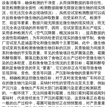
设备消毒等，确保检测的干净度，从而保障数据的靠得住性。
留意检测数据全面性（检测数据能够无限接近微生物的现实情
况，但无法完全表达现场情况）。虽然尝试室检测数据可以或
许反映食物中微生物的品种取数量，但受采样方式、检测手
艺、前提等要素，数据只能无限接近微生物的现实情况，而无
法完全表达现场的所有细节。因而，尝试室需连系出产现实，
采用多种检测方式（空气沉降菌，概况涂抹等），提高数据的
全面性取精确性，为车间供给更切近现实的微生物节制。食物
厂尝试室凡是涵盖理化和微生物两个主要范畴。此中，微生物
尝试室肩负着检测食物微生物目标的沉担，其查验能力间接关
系到食物的平安取质量。常见的查验项目包罗菌落总数、霉菌
和酵母菌等。菌落总数反映了食物正在出产过程中受微生物污
染的总体程度，是权衡食物卫生情况的主要目标；霉菌和酵母
菌则是食物变质的常见 “要素”，它们的存正在可能导致食物
呈现异味、变色、变质等问题，严沉影响食物的质量和平安
性。精确检测这些微生物目标，对于及时发觉食物厂车间存正
在的微生物污染问题，采纳针对性的管理办法至关主要。例如
严沉污染，食物出产车间大部门的霉菌污染是通过检测获悉
的。一般环境下，无法间接看到霉菌，当我们看到霉斑或闻到
霉味时，代表曾经发生了严沉的霉菌污染。这意味着正在看似
一般的出产过程中，霉菌可能曾经正在悄悄繁殖，对产质量量