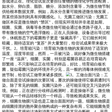
形成潜正在。理化尝试室次要担任食物的物理化学性质检测，
如水分、卵白质、脂肪、糖分、添加剂含量等，为微生物节制
供给根本数据支撑。例如，高水分含量可能推进微生物发展，
而某些添加剂则具有抑菌感化。1。无菌工做区污染：无菌工
做区本应是微生物的 “禁区”，但现实环境却并非老是如斯。
细菌、实菌、病毒等各类微生物可能会通过各类路子侵入，如
带有微生物的空气悬浮微粒，正在人员操做、设备进出等过程
中，休眠形态下的霉菌孢子更是 “躲藏高手”，它们能长时间
暗藏，期待适宜的 “复苏” 并大量繁衍，给尝试成果带来极大
干扰。2。培育箱污染：培育箱为微生物的发展供给了适宜的
温度、湿度等前提，然而，一旦被污染，就好像为微生物搭建
了一座 “温床”。细菌、实菌，特别是霉菌容易正在培育箱内
部繁殖，不只影响正正在培育的样品，好比，培育箱白板长
菌，疑似霉菌污染的环境并不少见，且一般的消毒体例很难无
效节制，给尝试工做带来诸多搅扰。
3。工做台面污染：工
做台面是尝试操做的次要区域，屡次的操做使得它极易遭到污
染。除了常见的细菌、实菌污染外，还可能呈现交叉污染的环
境。例如，正在进行分歧样品检测时，若是操做不妥，微生物
可能从一个样品转移到另一个样品，导致检测成果失实。此
外，细菌生物膜污染也是工做台面面对的一题。细菌生物膜是
由细菌排泄的胞外聚合物构成的一种复杂布局，它能细菌免受
的影响，常规的洁净和消毒方式难以将其完全断根。4。平皿