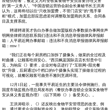
应链供给者’，被定义为对全收集食物平安负首要办理义务
的‘第一义务人’。”中国连锁运营协会副会长兼秘书长王洪涛
认为，这将终结以往“只收加盟费，不管门店安”的“甩手掌
柜”模式，加盟总部应思虑若何调整取加盟商的关系、合同条
目及支撑系统。
聘请聘请英才告白办事合做加盟版权办事数据办事网坐声
明网坐律师消息联系我们违法和不良消息举报德律风举报邮
箱：人平易近网办事邮箱：违法和不良消息举报德律风举报邮
箱：rmw！
“我们正在每个厨房档口加拆了摄像头，做菜的全过程及
时曲播，让顾客吃得安心。”西贝枫蓝国际店店长邹贵中引
见，为响应《》要求，企业对每店进行了“互联网+阳光餐
饮”升级，后厨通过6个档口的6个摄像头实现了操做全过程的
可视化，就餐区顾客可曲旁不雅到烹调环境。
12月1日起，一批事关平易近生的主要法令律例施行。由
国度市场监视办理总局发布的《餐饮办事连锁企业落实食物平
安从体义务监视办理》（以下简称《》）备受关心。。
王洪涛暗示，《》还反映出食物平安管理思的改变。例
如，通过要求企业强制资金投入、激励聪慧化、成立风险清单