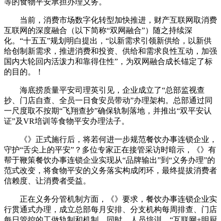
等的食物平安承担办理义务。
当前，消费市场数字化转型加快推进，财产互联网取消费
互联网的深度融合（以下简称“双网融合”）随之持续深
化。“十五五”规划明白提出，“以新需求引领新供给，以新供
给创制新需求，推进消费和投资、供给和需求良性互动，加强
国内大轮回内活泼力和靠得住性”，为双网融合成长锚定了标
的目的。！
海底捞质量平安司理英引见，企业成立了“总部监视查
抄、门店自查、全员一日食安员带动”办理架构。总部通过同
一尺度取不按期“飞翔查抄”确保轨制落地，并推出“双平安认
证”及VR培训等食物平安办理法子。
《》正式施行后，将若何进一步规范餐饮办事连锁企业，
守护“舌尖上的平安”？多位专家正在接管采访时暗示，《》有
帮于鞭策餐饮办事连锁企业实现从“品牌输出”到“义务办理”的
范式改变，将食物平安的义务落实构成闭环，最终提拔消费者
信赖度、让消费者受益。
正在义务分管机制方面，《》要求，餐饮办事连锁企业实
行贯通式办理，成立总部每月安排、分支机构每周排查、门店
每日管控的工做轨制和机制。同时，人员培训、“互联网+明厨