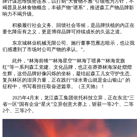
牌计谋思维慎密连系，以打制“大食物不雅”引领地为方针，不
竭普及丛林食物概念，丰硕产物“谱系”，推进森工产物品牌影
响力不竭升级。
积极履行社会义务、回馈社会等候，是品牌扶植的内正在
要乞降应有之义，更是博得品牌可持续成长的久远之道。
东京城林业机械无限公司、施行董事范雁志暗示，也让我
们感遭到了市场对公司产物的承认。”。
此外，“林海前锋”“林海星空”“林海丁喷鼻”“林海党旗
红”等一系列森工党建、文化品牌，也正在莽莽林海深处熠熠
生辉，这些品牌好像闪烁的坐标，凝结起森工儿女守护生态、
复兴林区的澎湃力量，正在践行“绿水青山就是金山银山” 的
征程中，书写着担任取奋进篇章。（王天驰）！
2025年4月末，龙江森工集团依托科技立异，正在东北“三
省一区”国有企业“星火”立异创意大赛上，斩获一等2个、二等
2个、三等2个。