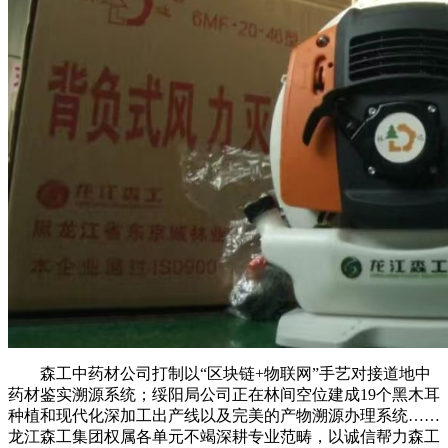
森工中药材公司打制以“区块链+物联网”手艺对接道地中
药材鉴实溯源系统；绥阳局公司正在林间空位建成19个黑木耳
种植和现代化深加工出产线以及完美的产物溯源办理系统……
龙江森工集团权属各单元不竭深耕专业范畴，以诚信帮力森工