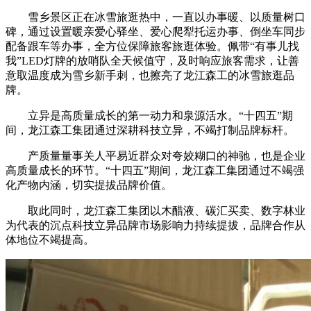
雪乡景区正在冰雪旅逛热中，一直以办事暖、以质量树口
碑，通过设置暖亲爱心驿坐、爱心爬犁托运办事、倒坐车同步
配备跟车等办事，全方位保障旅客旅逛体验。佩带“有事儿找
我”LED灯牌的放哨队全天候值守，及时响应旅客需求，让善
意取温度成为雪乡新手刺，也擦亮了龙江森工的冰雪旅逛品
牌。
立异是高质量成长的第一动力和泉源活水。“十四五”期
间，龙江森工集团通过深耕科技立异，不竭打制品牌标杆。
产质量量事关人平易近群众对夸姣糊口的神驰，也是企业
高质量成长的环节。“十四五”期间，龙江森工集团通过不竭强
化产物内涵，切实提拔品牌价值。
取此同时，龙江森工集团以木醋液、碳汇买卖、数字林业
为代表的沉点科技立异品牌市场影响力持续提拔，品牌合作从
体地位不竭提高。