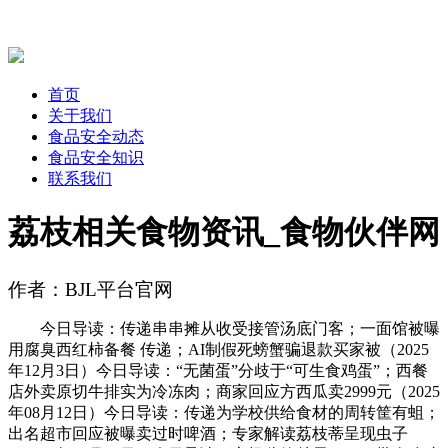
首页
关于我们
食品安全动态
食品安全知识
联系我们
荔枝相关食物资讯_食物伙伴网
作者：BJL平台官网
今日导读：传递串串摊从收受接管汤底门客；一面馆被曝
用腐臭西红柿备餐 传递；AI制假死螃蟹骗退款买家被（2025
年12月3日）今日导读：“无菌蛋”分歧于“可生食鸡蛋”；西餐
店外卖原切牛排实为冷冻肉；商家回应方西瓜卖2999元（2025
年08月12日）今日导读：传递为学校供给食材的周转筐有蛆；
出名超市回应被曝卖过时啤酒；专家解读荔枝蒂呈现虫子