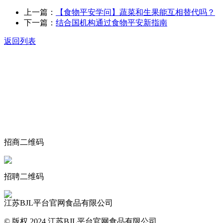
上一篇：
【食物平安学问】蔬菜和生果能互相替代吗？
下一篇：
结合国机构通过食物平安新指南
返回列表
关于我们
食品安全动态
食品安全知识
联系我们
招商二维码
招聘二维码
江苏BJL平台官网食品有限公司
© 版权 2024 江苏BJL平台官网食品有限公司