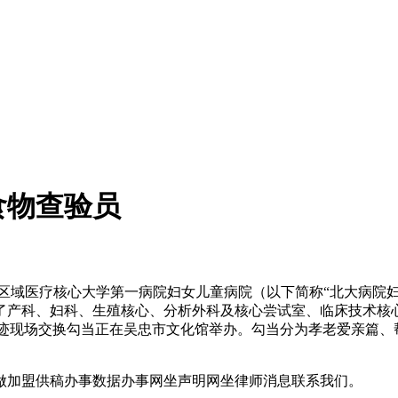
食物查验员
度区域医疗核心大学第一病院妇女儿童病院（以下简称“北大病院
了产科、妇科、生殖核心、分析外科及核心尝试室、临床技术核心
先辈事迹现场交换勾当正在吴忠市文化馆举办。勾当分为孝老爱亲
加盟供稿办事数据办事网坐声明网坐律师消息联系我们。