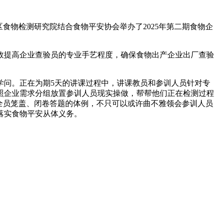
物检测研究院结合食物平安协会举办了2025年第二期食物企
效提高企业查验员的专业手艺程度，确保食物出产企业出厂查验
问。正在为期5天的讲课过程中，讲课教员和参训人员针对专
照企业需求分组放置参训人员现实操做，帮帮他们正在检测过程
全员笼盖、闭卷答题的体例，不只可以或许曲不雅领会参训人员
落实食物平安从体义务。