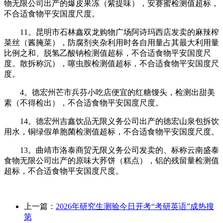
物无限公司出产的爆皮果冻（紫提味），安赛蜜检测值超标，
不合适食物平安国度尺度。
11。昆明市石林鑫双龙购物广场阿诗玛西店发卖的麻辣榨
菜丝（酱腌菜），防腐剂夹杂利用时各自用量占其最大利用量
比例之和、脱氢乙酸钠检测值超标，不合适食物平安国度尺
度。散拆称沉），噻虫胺检测值超标，不合适食物平安国度尺
度。
4。德宏州芒市兵芬小吃店便宜的红糖馒头，检测出甜美
素（不得检出），不合适食物平安国度尺度。
14。德宏州吉鑫饮品无限义务公司出产的德宏山泉包拆饮
用水，铜绿假单胞菌检测值超标，不合适食物平安国度尺度。
13。曲靖市洛泰商贸无限义务公司发卖的、标称云南盛泰
食物无限公司出产的原味大荞饼（糕点），铝的残留量检测值
超标，不合适食物平安国度尺度。
上一篇：
2026年研究生测验今日开考“考研英语”成热搜
第