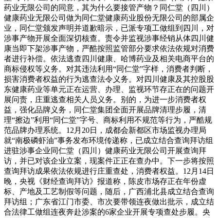
药业无限公司的同意，其为什么要接管产物？同仁堂（四川）
健康药业无限公司做为同仁堂健康药业股份无限公司的部属企
业，同仁堂颁发声明并道歉暗示，已派专项工做组到四川，对
涉事产物开展全面深切核查。责令并监视涉事经销从体四川健
康当即下架涉事产物，严酷按照监管部分要求依法依规对消费
者进行补偿。依法逃查四川健康、哈博药业及相关电商平台的
商标侵权等义务。对其违法利用“同仁堂”字样，消费者判断，
损害消费者权益的行为逃查法令义务。对四川健康及其控股股
东健康药业等单元正在运营、办理、监视环节存正在的问题开
展问责，庄重逃查相关人员义务。别的，为进一步消费者权
益，强化品牌义务，同仁堂集团全面开展品牌清理步履，清
理“擦边”利用“同仁堂”字号、商标利用不规范等行为，严酷规
范品牌办理系统。12月20日，成都会新都区市场监视办理局
就“南极磷虾油”事务发布环境传递称，已成立结合查询拜访组
进驻涉事企业同仁堂（四川）健康药业无限公司开展查询拜
访，并已对该企业立案，现案件正正在查办中。下一步将按照
查询拜访成果依法依规进行庄重查处，消费者权益。12月14日
晚，央视《财经查询拜访》报道称，陈皮市场存正在年份虚
标、产地及工艺制假等问题，随后，广西浦北县成立结合查询
拜访组；广东省江门市委、市次要带领连夜做出批示，成立结
合法律工做组连夜奔赴涉案的6家企业开展专项查处步履。央