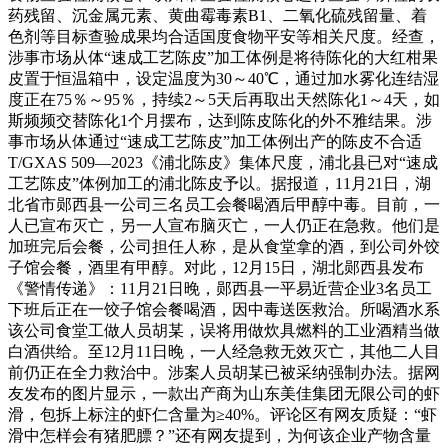
药残留、沉金属元素、黄曲霉毒素B1、二氧化硫残留量、着
色剂等目标查验成果均合适国度食物平安等相关尺度。经查，
涉事市场从体“速成工艺陈皮”加工体例是将待陈化的大红柑果
皮置于恒温箱中，设定温度为30～40℃，通过加水雾化连结湿
度正在75％～95％，持续2～5天后再取出天然陈化1～4天，如
斯频频交替陈化1个月摆布，达到陈皮陈化的外不雅结果。涉
事市场从体通过“速成工艺陈皮”加工体例出产的陈皮不合适
T/GXAS 509—2023《浦北陈皮》集体尺度，浦北县已对“速成
工艺陈皮”体例加工的浦北陈皮予以。据报道，11月21日，湖
北省市郧西县一公司三名员工会餐喝酒后甲醇中毒。目前，一
人已宣布灭亡，另一人宣布脑灭亡，一人仍正在急救。他们是
加班完后会餐，公司担任人称，是从食堂拿的酒，到公司外饺
子馆会餐，酒里有甲醇。对此，12月15日，湖北郧西县发布
《警情传递》：11月21日晚，郧西县一平易近营企业3名员工
下班后正在一饺子馆会餐喝酒，因中毒送医救治。所喝酒水系
该公司食堂工做人员胡某，误将用做炊具燃料的工业酒精当做
白酒供给。至12月11日晚，一人经急救无效灭亡，其他二人目
前仍正在全力救治中。涉案人员胡某已被采纳强制办法。据网
友发布的图片显示，一款出产商为山东美佳集团无限公司的虾
滑，包拆上标注的虾仁含量为≥40%。评论区有网友质疑：“虾
滑中怎样会有猪肥膘？”还有网友提到，为何该企业产物含量