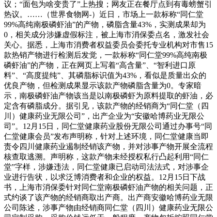
议；“面包为啥变贵了”上热搜；网友正在餐厅点到有毒螃蟹引
热议。……（世界食物网-）近日，市场上一款标称“同仁堂
99%高纯南极磷虾油”的产物，磷脂含量43%，实测成果却为
0，相关成分涉嫌虚假标注，被上海市消保委点名，激发社会
关心。据悉，上海市消费者权益委员会委托专业机构对市售15
款热销产物进行检测后发觉，一款标称“同仁堂99%高纯南极
磷虾油”的产物，正在网页上写着“高含量”、“智利进口原
料”、“高度提纯”、其磷脂标识值为43%，看似是质量出众的
优良产物，但检测成果显示该款产物磷脂含量为0。专家暗
示，南极磷虾油产物该当是以南极磷虾为原料提取的虾油，必
定含有磷脂成分。据引见，该款产物的经销商为“同仁堂（四
川）健康药业无限公司”，出产企业为“安徽哈博药业无限公
司”。12月15日，同仁堂健康药业股份无限公司通过办事号“同
仁堂健康会员”发布声明称，针对上述环境，同仁堂健康当即
责令四川健康药业遏制经销该产物，并对涉事产物开展全流程
核查取逃溯。声明称，这款产物未经授权私行凸起利用“同仁
堂”字样，涉嫌违法，同仁堂健康已启动司法法式，对涉事企
业进行告状，以求泛博消费者和企业的权益。12月15日下战
书，上海市消保委针对同仁堂南极磷虾油产物的相关问题，正
式约谈了该产物的经销商取出产商。出产商安徽哈博药业无限
公司陈述，涉事产物由经销商同仁堂（四川）健康药业无限公