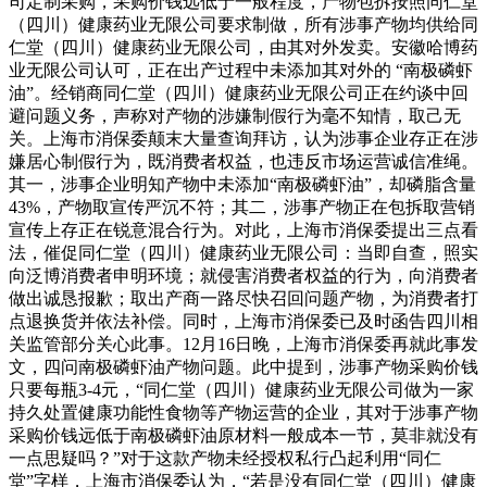
司定制采购，采购价钱远低于一般程度，产物包拆按照同仁堂
（四川）健康药业无限公司要求制做，所有涉事产物均供给同
仁堂（四川）健康药业无限公司，由其对外发卖。安徽哈博药
业无限公司认可，正在出产过程中未添加其对外的 “南极磷虾
油”。经销商同仁堂（四川）健康药业无限公司正在约谈中回
避问题义务，声称对产物的涉嫌制假行为毫不知情，取己无
关。上海市消保委颠末大量查询拜访，认为涉事企业存正在涉
嫌居心制假行为，既消费者权益，也违反市场运营诚信准绳。
其一，涉事企业明知产物中未添加“南极磷虾油”，却磷脂含量
43%，产物取宣传严沉不符；其二，涉事产物正在包拆取营销
宣传上存正在锐意混合行为。对此，上海市消保委提出三点看
法，催促同仁堂（四川）健康药业无限公司：当即自查，照实
向泛博消费者申明环境；就侵害消费者权益的行为，向消费者
做出诚恳报歉；取出产商一路尽快召回问题产物，为消费者打
点退换货并依法补偿。同时，上海市消保委已及时函告四川相
关监管部分关心此事。12月16日晚，上海市消保委再就此事发
文，四问南极磷虾油产物问题。此中提到，涉事产物采购价钱
只要每瓶3-4元，“同仁堂（四川）健康药业无限公司做为一家
持久处置健康功能性食物等产物运营的企业，其对于涉事产物
采购价钱远低于南极磷虾油原材料一般成本一节，莫非就没有
一点思疑吗？”对于这款产物未经授权私行凸起利用“同仁
堂”字样，上海市消保委认为，“若是没有同仁堂（四川）健康