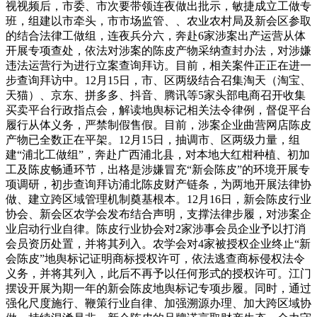
视视频后，市委、市次要带领连夜做出批示，敏捷成立工做专
班，组建以市牵头，市市场监管、、农业农村局及新会区参取
的结合法律工做组，连夜兵分六，奔赴6家涉案出产运营从体
开展专项查处，依法对涉案的陈皮产物采纳查封办法，对涉嫌
违法运营行为进行立案查询拜访。目前，相关案件正正在进一
步查询拜访中。12月15日，市、区两级结合召集淘天（淘宝、
天猫）、京东、拼多多、抖音、腾讯等5家头部电商召开收集
买卖平台行政指点会，解读地舆标记相关法令律例，督促平台
履行从体义务，严禁制假售假。目前，涉案企业曲营网店陈皮
产物已全数正在平架。12月15日，抽调市、区两级力量，组
建“浦北工做组”，奔赴广西浦北县，对本地大红柑种植、初加
工及陈皮畅通环节，出格是涉嫌冒充“新会陈皮”的环境开展专
项调研，初步查询拜访浦北陈皮财产链条，为两地开展法律协
做、建立跨区域管理机制奠基根本。12月16日，新会陈皮行业
协会、新会区农学会发布结合声明，支撑法律步履，对涉案企
业启动行业自律。陈皮行业协会对2家涉事会员企业予以打消
会员资历处置，并将其列入。农学会对4家被授权企业终止“新
会陈皮”地舆标记证明商标授权许可，依法逃查商标侵权法令
义务，并将其列入，此后不再予以任何形式的授权许可。江门
摆设开展为期一年的新会陈皮地舆标记专项步履。同时，通过
强化尺度施行、鞭策行业自律、加强溯源办理、加大跨区域协