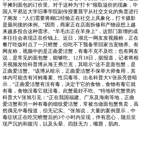
平摊到面包的订价里。对于这种为“打卡”领取溢价的现象，中
国人平易近大学旧事学院副传授董晨宇从社交文化的角度进行
了阐发：“人们需要将糊口经验正在社交上具象化，打卡摄影
是最间接的体例。”因而，商家正在店面拆修和产物设想上越
来越多投合这种需求。“羊毛出正在羊身上”，这部门新增的成
本往往会表现正在价钱上。近日，湖北一网友发视频称，正在
餐厅吃饭时点了一只螃蟹，但吃不下预备带回家当宠物养。有
网友称，视频中的是正曲爱洁蟹，有毒不克不及吃；也有网友
说，是常见的面包蟹，能够吃。12月18日，据报道，记者将相
关视频发给科普博从海王弗兰克，其暗示“这不是面包蟹，是
正曲爱洁蟹。”该博从暗示，正曲爱洁蟹不保举大师食用，其
体内可能含有河鲀毒素、性贝毒等。出名科普大V张辰亮曾暗
示，“正曲爱洁蟹有没有毒，决定于它的食物，食物有毒它就
有毒，食物没毒它就没毒。此蟹最好不吃。”特地研究蟹类的
科普大V张旭引见：“正在我国福建、广东及海南等地，正曲
爱洁蟹和另一种有毒的细纹爱洁蟹，常被当做面包蟹售卖，虽
然偶见中毒报道，但无记实。”张旭说，大量的案例显示，中
毒症状正在吃完螃蟹后的3个小时内呈现，伴有恶心，随后呈
现严沉的和腹泻，以及头晕、四肢无力，嘴唇，肌肉。