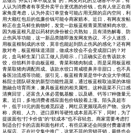
店做出“外卖订单不成堂食”的，网友对此的立场各不不异，有
人认为消费者有享受外卖平台更优惠的价钱，也有人坐正在商
家角度考虑，认为外卖订单堂食可能占用无限的店内空间，利
用大额红包后的低廉价钱可能令商家赔本。近日，有网友发帖
称正在盒马鲜生购物时，发觉一款板蓝根青菜黑猪鲜肉水饺。
因为板蓝根凡是以药材的身份被公共熟知，且有清热解毒、防
止伤风等功能，这一新品类随即激发网友热议。不少人迷惑，
用板蓝根制成的水饺，莫非也能起到防止伤风的感化？还有网
敌对奇，板蓝根味道清甜，做成水饺会不会变成甜口的？对
此，盒马鲜生某门店工做人员暗示，门店确实正在售该款水
饺，但馅料并非由板蓝根、青菜和猪肉制成，而是采用板蓝根
青菜取猪肉调配而成。该款水饺口胃咸喷鼻并非甜口，也不具
备医治流感等功能。据引见，板蓝根青菜是华中农业大学傅廷
栋院士团队研发的新型功能性蔬菜，通过板蓝根取油菜的体细
胞融合培育而来，兼具板蓝根的相关属性。这种蔬菜不只口感
清爽回甘，还富含人体必需氨基酸，以及硒、钙等17种微量元
素。近日，多地消费者感应面包价钱较着上涨。陌头及超市
中，低于10元的面包难觅踪迹，网红店更频现高价产物。业内
称，房租、人力、进口原料等硬性成本居高不下，同时，为了
提拔面包“打卡价值”的“软成本”也不容轻忽。商家需要考虑打
制适合打卡的店面和面包样式，有些店家还会间接付费邀请博
从探店、正在社交集中推广，这笔不菲的营销开销，最终也会