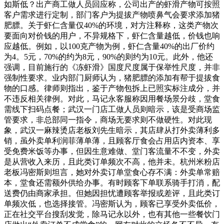
如斯低？出产商工做人员回应称，公司出产的虾滑产物可按照
客户需求进行定制，部门客户为提拔产物喷鼻气会要求添加猪
肥膘。关于虾仁含量仅40%的环境，对方注释称，这类产物次
要面向对价钱的用户，不异规格下，虾仁含量越低，价钱也响
应越低。例如，以100克产物为例，虾仁含量40%的出厂价约
为4。5元，70%的约为8元，90%的则约为10元。此外，他还
强调，目前施行的《冻虾滑》国度尺度属于保举性尺度，并非
强制性要求。业内部门厨师认为，猪肥膘的添加有帮于提拔食
物的口感。律师则指出，鉴于产物包拆上已照实标注成分，并
不违反相关律例。对此，马记永客服称因用餐场景分歧，堂食
需线下扫码点餐；武汉一门店工做人员则暗示，该是受商场监
管要求，非总部同一指令，商场无要求则不做硬性。对此现
象，武汉一麻辣烫店老板刘先生暗示，其店肆从打外卖薄利多
销，虽外卖单利润菲薄单薄，且顾客厅食会占用店内资本、享
受免费米饭等办事，但因生意难做、堂门客流量不不变，外卖
是从营收入来历，且此类订单频次不高，他并未。杭州米粉店
老板冯密斯则坦言，她对外卖订单堂食心存不满：外卖单常赔
本，堂食还需额外供给办事。有时顾客下单联系骑手打消，配
送费仍由商家承担。但她因担忧遭顾客举报或差评，且此类订
单频次低，也选择接管。冯密斯认为，顾客已享受外卖低价，
正在社交平台搜刮发觉，除马记永以外，也有其他一些餐饮门