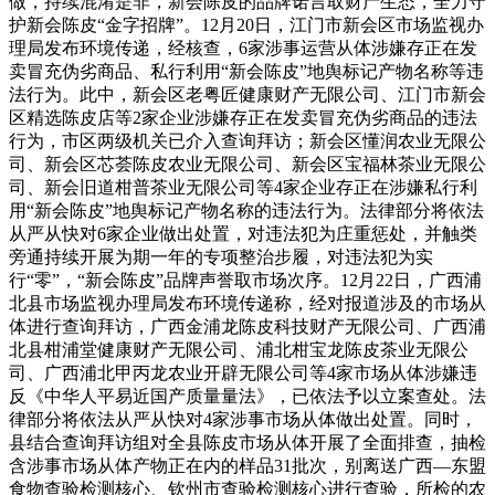
做，持续混淆是非，新会陈皮的品牌诺言取财产生态，全力守
护新会陈皮“金字招牌”。12月20日，江门市新会区市场监视办
理局发布环境传递，经核查，6家涉事运营从体涉嫌存正在发
卖冒充伪劣商品、私行利用“新会陈皮”地舆标记产物名称等违
法行为。此中，新会区老粤匠健康财产无限公司、江门市新会
区精选陈皮店等2家企业涉嫌存正在发卖冒充伪劣商品的违法
行为，市区两级机关已介入查询拜访；新会区懂润农业无限公
司、新会区芯荟陈皮农业无限公司、新会区宝福林茶业无限公
司、新会旧道柑普茶业无限公司等4家企业存正在涉嫌私行利
用“新会陈皮”地舆标记产物名称的违法行为。法律部分将依法
从严从快对6家企业做出处置，对违法犯为庄重惩处，并触类
旁通持续开展为期一年的专项整治步履，对违法犯为实
行“零”，“新会陈皮”品牌声誉取市场次序。12月22日，广西浦
北县市场监视办理局发布环境传递称，经对报道涉及的市场从
体进行查询拜访，广西金浦龙陈皮科技财产无限公司、广西浦
北县柑浦堂健康财产无限公司、浦北柑宝龙陈皮茶业无限公
司、广西浦北甲丙龙农业开辟无限公司等4家市场从体涉嫌违
反《中华人平易近国产质量量法》，已依法予以立案查处。法
律部分将依法从严从快对4家涉事市场从体做出处置。同时，
县结合查询拜访组对全县陈皮市场从体开展了全面排查，抽检
含涉事市场从体产物正在内的样品31批次，别离送广西—东盟
食物查验检测核心、钦州市查验检测核心进行查验，所检的农