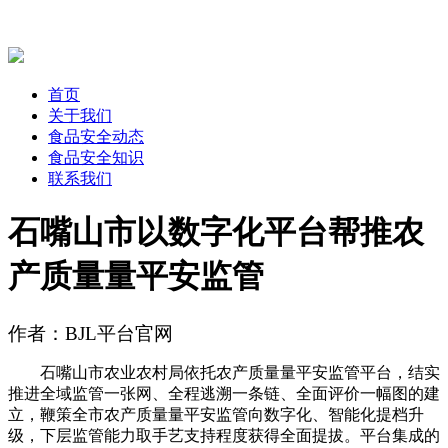
首页
关于我们
食品安全动态
食品安全知识
联系我们
石嘴山市以数字化平台帮推农
产质量量平安监管
作者：BJL平台官网
石嘴山市农业农村局依托农产质量量平安监管平台，结实
推进全域监管一张网、全程逃溯一条链、全面评价一幅图的建
立，鞭策全市农产质量量平安监管向数字化、智能化提档升
级，下层监管能力取手艺支持程度获得全面提拔。平台集成的