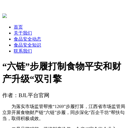
首页
关于我们
食品安全动态
食品安全知识
联系我们
“六链”步履打制食物平安和财
产升级“双引擎
作者：BJL平台官网
为落实市场监管帮推“1269”步履打算，江西省市场监管局
立异开展食物财产链“六链”步履，同步深化“百企千坊”帮扶勾
当，取得积极成效。