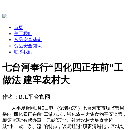
首页
关于我们
食品安全动态
食品安全知识
联系我们
七台河奉行“四化四正在前”工
做法 建牢农村大
作者：BJL平台官网
人平易近网1月5日电 （记者张齐）七台河市市场监管局
采纳“四化四正在前”工做方式，强化农村大集食物平安监管，
鞭策实现“有感办事、无感管理”。针对农村大集食物摊
贩“小、散、杂、流”的特点，该局通过“职责清晰化，区域划