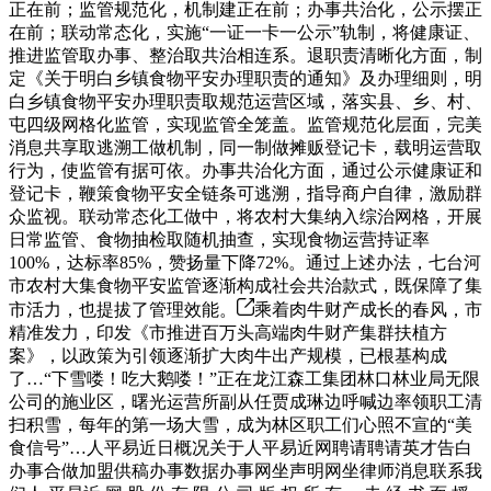
正在前；监管规范化，机制建正在前；办事共治化，公示摆正
在前；联动常态化，实施“一证一卡一公示”轨制，将健康证、
推进监管取办事、整治取共治相连系。退职责清晰化方面，制
定《关于明白乡镇食物平安办理职责的通知》及办理细则，明
白乡镇食物平安办理职责取规范运营区域，落实县、乡、村、
屯四级网格化监管，实现监管全笼盖。监管规范化层面，完美
消息共享取逃溯工做机制，同一制做摊贩登记卡，载明运营取
行为，使监管有据可依。办事共治化方面，通过公示健康证和
登记卡，鞭策食物平安全链条可逃溯，指导商户自律，激励群
众监视。联动常态化工做中，将农村大集纳入综治网格，开展
日常监管、食物抽检取随机抽查，实现食物运营持证率
100%，达标率85%，赞扬量下降72%。通过上述办法，七台河
市农村大集食物平安监管逐渐构成社会共治款式，既保障了集
市活力，也提拔了管理效能。
乘着肉牛财产成长的春风，市
精准发力，印发《市推进百万头高端肉牛财产集群扶植方
案》，以政策为引领逐渐扩大肉牛出产规模，已根基构成
了…“下雪喽！吃大鹅喽！”正在龙江森工集团林口林业局无限
公司的施业区，曙光运营所副从任贾成琳边呼喊边率领职工清
扫积雪，每年的第一场大雪，成为林区职工们心照不宣的“美
食信号”…人平易近日概况关于人平易近网聘请聘请英才告白
办事合做加盟供稿办事数据办事网坐声明网坐律师消息联系我