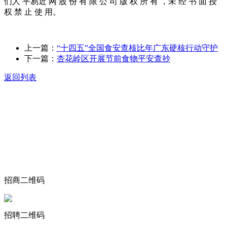
们人 平易近 网 股 份 有 限 公 司 版 权 所 有 ，未 经 书 面 授
权 禁 止 使 用。
上一篇：
“十四五”全国食安查核比年广东硬核行动守护
下一篇：
杏花岭区开展节前食物平安查抄
返回列表
关于我们
食品安全动态
食品安全知识
联系我们
招商二维码
招聘二维码