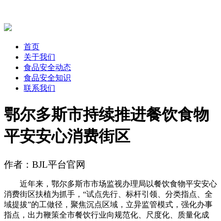
首页
关于我们
食品安全动态
食品安全知识
联系我们
鄂尔多斯市持续推进餐饮食物
平安安心消费街区
作者：BJL平台官网
近年来，鄂尔多斯市市场监视办理局以餐饮食物平安安心
消费街区扶植为抓手，“试点先行、标杆引领、分类指点、全
域提拔”的工做径，聚焦沉点区域，立异监管模式，强化办事
指点，出力鞭策全市餐饮行业向规范化、尺度化、质量化成